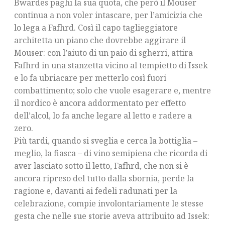
Bwardes paghi la sua quota, che però il Mouser
continua a non voler intascare, per l’amicizia che
lo lega a Fafhrd. Così il capo taglieggiatore
architetta un piano che dovrebbe aggirare il
Mouser: con l’aiuto di un paio di sgherri, attira
Fafhrd in una stanzetta vicino al tempietto di Issek
e lo fa ubriacare per metterlo così fuori
combattimento; solo che vuole esagerare e, mentre
il nordico è ancora addormentato per effetto
dell’alcol, lo fa anche legare al letto e radere a
zero.
Più tardi, quando si sveglia e cerca la bottiglia –
meglio, la fiasca – di vino semipiena che ricorda di
aver lasciato sotto il letto, Fafhrd, che non si è
ancora ripreso del tutto dalla sbornia, perde la
ragione e, davanti ai fedeli radunati per la
celebrazione, compie involontariamente le stesse
gesta che nelle sue storie aveva attribuito ad Issek: