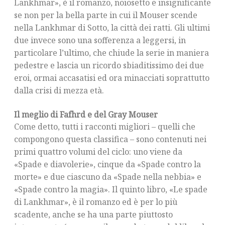
Lankhmar», è il romanzo, noiosetto e insignificante
se non per la bella parte in cui il Mouser scende
nella Lankhmar di Sotto, la città dei ratti. Gli ultimi
due invece sono una sofferenza a leggersi, in
particolare l’ultimo, che chiude la serie in maniera
pedestre e lascia un ricordo sbiaditissimo dei due
eroi, ormai accasatisi ed ora minacciati soprattutto
dalla crisi di mezza età.
Il meglio di Fafhrd e del Gray Mouser
Come detto, tutti i racconti migliori – quelli che
compongono questa classifica – sono contenuti nei
primi quattro volumi del ciclo: uno viene da
«Spade e diavolerie», cinque da «Spade contro la
morte» e due ciascuno da «Spade nella nebbia» e
«Spade contro la magia». Il quinto libro, «Le spade
di Lankhmar», è il romanzo ed è per lo più
scadente, anche se ha una parte piuttosto