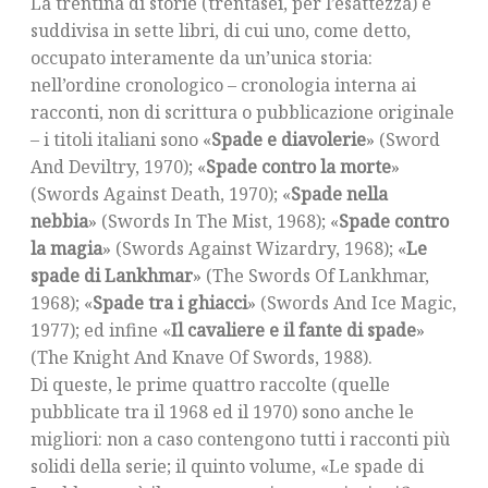
La trentina di storie (trentasei, per l’esattezza) è
suddivisa in sette libri, di cui uno, come detto,
occupato interamente da un’unica storia:
nell’ordine cronologico – cronologia interna ai
racconti, non di scrittura o pubblicazione originale
– i titoli italiani sono «
Spade e diavolerie
» (Sword
And Deviltry, 1970); «
Spade contro la morte
»
(Swords Against Death, 1970); «
Spade nella
nebbia
» (Swords In The Mist, 1968); «
Spade contro
la magia
» (Swords Against Wizardry, 1968); «
Le
spade di Lankhmar
» (The Swords Of Lankhmar,
1968); «
Spade tra i ghiacci
» (Swords And Ice Magic,
1977); ed infine «
Il cavaliere e il fante di spade
»
(The Knight And Knave Of Swords, 1988).
Di queste, le prime quattro raccolte (quelle
pubblicate tra il 1968 ed il 1970) sono anche le
migliori: non a caso contengono tutti i racconti più
solidi della serie; il quinto volume, «Le spade di