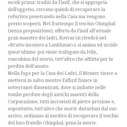
secoli prima: traditi da Fissif, che si appropria
dell’oggetto, cercano quindi di recuperare la
refurtiva penetrando nella Casa ma vengono
presto scoperti. Nel frattempo il teschio Ohmphal
(senza preposizione), offerto da Fissif all’attuale
gran maestro dei ladri, Kovras (si rivedrà nel
«Brutto incontro a Lankhmar»), si anima ed uccide
quest’ultimo: poi viene trafugato da Ivlis,
concubina del morto, tutt’altro che afflitta per la
perdita dell’amato.
Nella fuga per la Casa dei Ladri, il Mouser riesce a
mettersi in salvo mentre Fafhrd finisce in
sotterranei dimenticati, dove si imbatte nelle
tombe perdute degli antichi maestri della
Corporazione, tutti incrostati di pietre preziose e,
soprattutto, tutt’altro che morti: disturbati dal suo
arrivo, ordinano al nordico di recuperare il teschio
del loro fratello Ohmphal, pena la morte.