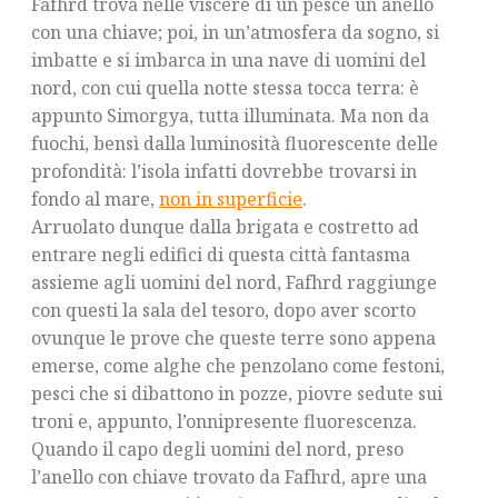
Fafhrd trova nelle viscere di un pesce un anello
con una chiave; poi, in un’atmosfera da sogno, si
imbatte e si imbarca in una nave di uomini del
nord, con cui quella notte stessa tocca terra: è
appunto Simorgya, tutta illuminata. Ma non da
fuochi, bensì dalla luminosità fluorescente delle
profondità: l’isola infatti dovrebbe trovarsi in
fondo al mare,
non in superficie
.
Arruolato dunque dalla brigata e costretto ad
entrare negli edifici di questa città fantasma
assieme agli uomini del nord, Fafhrd raggiunge
con questi la sala del tesoro, dopo aver scorto
ovunque le prove che queste terre sono appena
emerse, come alghe che penzolano come festoni,
pesci che si dibattono in pozze, piovre sedute sui
troni e, appunto, l’onnipresente fluorescenza.
Quando il capo degli uomini del nord, preso
l’anello con chiave trovato da Fafhrd, apre una