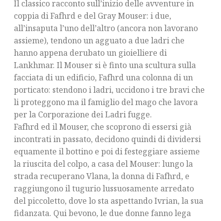
Il classico racconto sull’inizio delle avventure in
coppia di Fafhrd e del Gray Mouser: i due,
all’insaputa l’uno dell’altro (ancora non lavorano
assieme), tendono un agguato a due ladri che
hanno appena derubato un gioielliere di
Lankhmar. Il Mouser si è finto una scultura sulla
facciata di un edificio, Fafhrd una colonna di un
porticato: stendono i ladri, uccidono i tre bravi che
li proteggono ma il famiglio del mago che lavora
per la Corporazione dei Ladri fugge.
Fafhrd ed il Mouser, che scoprono di essersi già
incontrati in passato, decidono quindi di dividersi
equamente il bottino e poi di festeggiare assieme
la riuscita del colpo, a casa del Mouser: lungo la
strada recuperano Vlana, la donna di Fafhrd, e
raggiungono il tugurio lussuosamente arredato
del piccoletto, dove lo sta aspettando Ivrian, la sua
fidanzata. Qui bevono, le due donne fanno lega