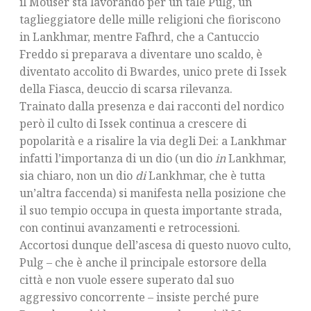
il Mouser sta lavorando per un tale Pulg, un
taglieggiatore delle mille religioni che fioriscono
in Lankhmar, mentre Fafhrd, che a Cantuccio
Freddo si preparava a diventare uno scaldo, è
diventato accolito di Bwardes, unico prete di Issek
della Fiasca, deuccio di scarsa rilevanza.
Trainato dalla presenza e dai racconti del nordico
però il culto di Issek continua a crescere di
popolarità e a risalire la via degli Dei: a Lankhmar
infatti l’importanza di un dio (un dio
in
Lankhmar,
sia chiaro, non un dio
di
Lankhmar, che è tutta
un’altra faccenda) si manifesta nella posizione che
il suo tempio occupa in questa importante strada,
con continui avanzamenti e retrocessioni.
Accortosi dunque dell’ascesa di questo nuovo culto,
Pulg – che è anche il principale estorsore della
città e non vuole essere superato dal suo
aggressivo concorrente – insiste perché pure