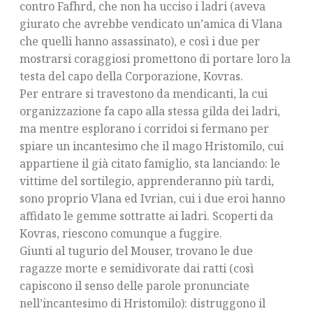
contro Fafhrd, che non ha ucciso i ladri (aveva
giurato che avrebbe vendicato un’amica di Vlana
che quelli hanno assassinato), e così i due per
mostrarsi coraggiosi promettono di portare loro la
testa del capo della Corporazione, Kovras.
Per entrare si travestono da mendicanti, la cui
organizzazione fa capo alla stessa gilda dei ladri,
ma mentre esplorano i corridoi si fermano per
spiare un incantesimo che il mago Hristomilo, cui
appartiene il già citato famiglio, sta lanciando: le
vittime del sortilegio, apprenderanno più tardi,
sono proprio Vlana ed Ivrian, cui i due eroi hanno
affidato le gemme sottratte ai ladri. Scoperti da
Kovras, riescono comunque a fuggire.
Giunti al tugurio del Mouser, trovano le due
ragazze morte e semidivorate dai ratti (così
capiscono il senso delle parole pronunciate
nell’incantesimo di Hristomilo): distruggono il