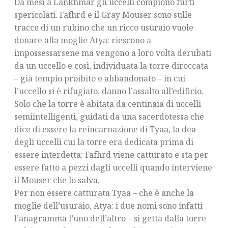
Da mesi a Lankhmar gli uccelli compiono furti
spericolati. Fafhrd e il Gray Mouser sono sulle
tracce di un rubino che un ricco usuraio vuole
donare alla moglie Atya: riescono a
impossessarsene ma vengono a loro volta derubati
da un uccello e così, individuata la torre diroccata
– già tempio proibito e abbandonato – in cui
l’uccello si è rifugiato, danno l’assalto all’edificio.
Solo che la torre è abitata da centinaia di uccelli
semiintelligenti, guidati da una sacerdotessa che
dice di essere la reincarnazione di Tyaa, la dea
degli uccelli cui la torre era dedicata prima di
essere interdetta: Fafhrd viene catturato e sta per
essere fatto a pezzi dagli uccelli quando interviene
il Mouser che lo salva.
Per non essere catturata Tyaa – che è anche la
moglie dell’usuraio, Atya: i due nomi sono infatti
l’anagramma l’uno dell’altro – si getta dalla torre