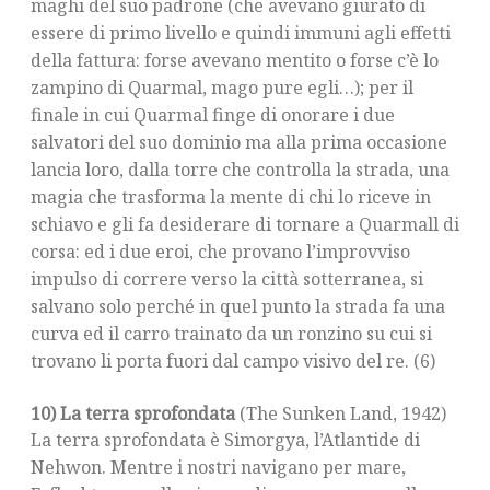
maghi del suo padrone (che avevano giurato di
essere di primo livello e quindi immuni agli effetti
della fattura: forse avevano mentito o forse c’è lo
zampino di Quarmal, mago pure egli…); per il
finale in cui Quarmal finge di onorare i due
salvatori del suo dominio ma alla prima occasione
lancia loro, dalla torre che controlla la strada, una
magia che trasforma la mente di chi lo riceve in
schiavo e gli fa desiderare di tornare a Quarmall di
corsa: ed i due eroi, che provano l’improvviso
impulso di correre verso la città sotterranea, si
salvano solo perché in quel punto la strada fa una
curva ed il carro trainato da un ronzino su cui si
trovano li porta fuori dal campo visivo del re. (6)
10) La terra sprofondata
(The Sunken Land, 1942)
La terra sprofondata è Simorgya, l’Atlantide di
Nehwon. Mentre i nostri navigano per mare,