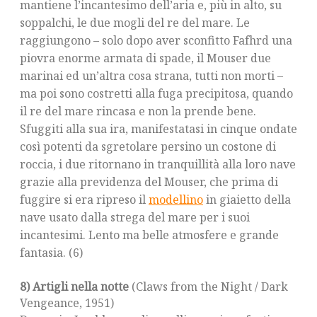
mantiene l’incantesimo dell’aria e, più in alto, su
soppalchi, le due mogli del re del mare. Le
raggiungono – solo dopo aver sconfitto Fafhrd una
piovra enorme armata di spade, il Mouser due
marinai ed un’altra cosa strana, tutti non morti –
ma poi sono costretti alla fuga precipitosa, quando
il re del mare rincasa e non la prende bene.
Sfuggiti alla sua ira, manifestatasi in cinque ondate
così potenti da sgretolare persino un costone di
roccia, i due ritornano in tranquillità alla loro nave
grazie alla previdenza del Mouser, che prima di
fuggire si era ripreso il
modellino
in giaietto della
nave usato dalla strega del mare per i suoi
incantesimi. Lento ma belle atmosfere e grande
fantasia. (6)
8) Artigli nella notte
(Claws from the Night / Dark
Vengeance, 1951)