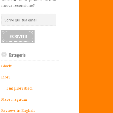
nuova recensione?
Scrivi
qui
tua
email
ISCRIVITI!
Categorie
Giochi
Libri
I migliori dieci
Mare magnum
Reviews in English