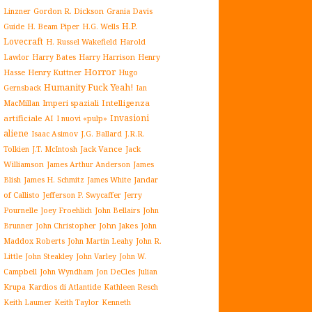
Gordon R. Dickson
Linzner
Grania Davis
H.P.
H. Beam Piper
Guide
H.G. Wells
Lovecraft
H. Russel Wakefield
Harold
Harry Harrison
Lawlor
Harry Bates
Henry
Horror
Henry Kuttner
Hasse
Hugo
Humanity Fuck Yeah!
Gernsback
Ian
Imperi spaziali
Intelligenza
MacMillan
Invasioni
artificiale AI
I nuovi «pulp»
aliene
J.G. Ballard
Isaac Asimov
J.R.R.
Jack Vance
Jack
Tolkien
J.T. McIntosh
Williamson
James Arthur Anderson
James
James White
Jandar
Blish
James H. Schmitz
of Callisto
Jefferson P. Swycaffer
Jerry
Pournelle
Joey Froehlich
John Bellairs
John
John Jakes
John
Brunner
John Christopher
Maddox Roberts
John Martin Leahy
John R.
John W.
Little
John Steakley
John Varley
Campbell
John Wyndham
Julian
Jon DeCles
Krupa
Kardios di Atlantide
Kathleen Resch
Keith Laumer
Keith Taylor
Kenneth