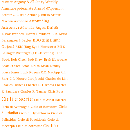
Argosy & All-Story Weekly
Mayhar
Armature potenziate
Arnaud d'Apremont
Arthur C. Clarke
Arthur J. Burks
Arthur
Astounding
Asmodee
Machen
Astronavi
Atlantide
August Derleth
Autori francesi
Avram Davidson
B.R. Bruss
BDO (Big Dumb
Barrington J. Bayley
Object)
BEM (Bug Eyed Monsters)
Bill S.
Blue
Ballinger
Birthright (AD&D setting)
Book
Brak il barbaro
Bob Olsen
Bob Shaw
Bram Stoker
Brian Aldiss
Brian Lumley
Buck Rogers
Bruce Jones
C.C. MacApp
C.J.
C.L. Moore
Carl Jacobi
Barr
Charles de Lint
Charles Dickens
Charles L. Harness
Charles
Charles R. Tanner
R. Saunders
Chris Foss
Cicli e serie
Ciclo di Aihai (Marte)
Ciclo
Ciclo di Averoigne
Ciclo di Barsoom
di Cthulhu
Ciclo di Hyperborea
Ciclo di
Ciclo di Poseidonis
Ciclo di
Pellucidar
Civiltà e
Xiccarph
Ciclo di Zothique