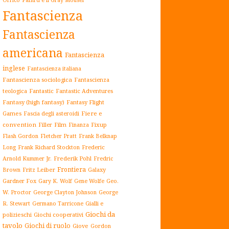
Fantascienza
Fantascienza
americana
Fantascienza
inglese
Fantascienza italiana
Fantascienza sociologica
Fantascienza
teologica
Fantastic
Fantastic Adventures
Fantasy (high fantasy)
Fantasy Flight
Games
Fiere e
Fascia degli asteroidi
convention
Film
Fixup
Filler
Finanza
Flash Gordon
Fletcher Pratt
Frank Belknap
Frederic
Long
Frank Richard Stockton
Arnold Kummer Jr.
Frederik Pohl
Fredric
Frontiera
Fritz Leiber
Galaxy
Brown
Gardner Fox
Gary K. Wolf
Gene Wolfe
Geo.
W. Proctor
George Clayton Johnson
George
Gialli e
R. Stewart
Germano Tarricone
Giochi da
polizieschi
Giochi cooperativi
tavolo
Giochi di ruolo
Giove
Gordon