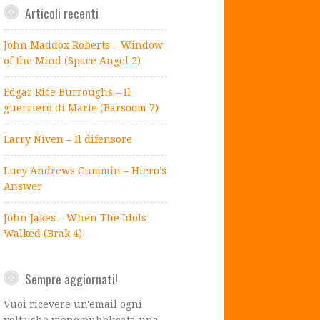
Articoli recenti
John Maddox Roberts – Window
of the Mind (Space Angel 2)
Edgar Rice Burroughs – Il
guerriero di Marte (Barsoom 7)
Larry Niven – Il difensore
Lucy Andrews Cummin – Hiero’s
Answer
John Jakes – When The Idols
Walked (Brak 4)
Sempre aggiornati!
Vuoi ricevere un'email ogni
volta che viene pubblicata una