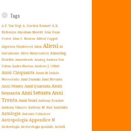
Tags
A.E. Van Vogt
A. Gordon Bennett
A.R.
Abraham Merritt
McKenzie
Alan Dean
Alfred Coppel
Foster
Alan E. Nourse
Alieni
Algernon Blackwood
Alien
Al
Amazing
Altre dimensioni
Sarrantonio
Stories
Ameritrash
Analog
Andrea Von
Andrew J. Offutt
Felten
Andre Norton
Anni Cinquanta
Anni di Inizio
Novecento
Anni Duemila
Anni Novanta
Anni
Anni Quaranta
Anni Ottanta
Anni Settanta
Anni
Sessanta
Trenta
Anni Venti
Anthony Boucher
Antichità
Anthony Gilmore
Anthony M. Rud
Antologie
Antonio Colacicco
Antropologia
Appendice N
Archeologia spaziale
Archeologia
Ardath