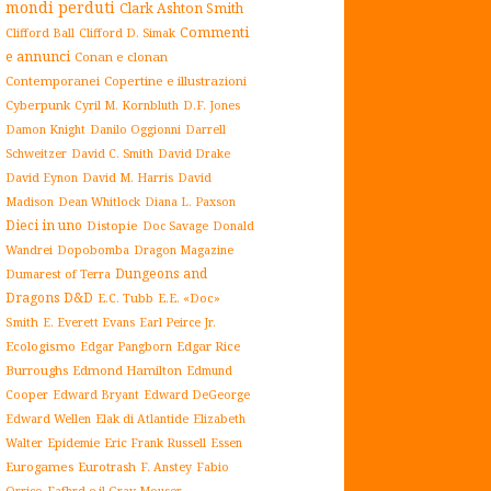
mondi perduti
Clark Ashton Smith
Commenti
Clifford Ball
Clifford D. Simak
e annunci
Conan e clonan
Contemporanei
Copertine e illustrazioni
Cyberpunk
Cyril M. Kornbluth
D.F. Jones
Damon Knight
Danilo Oggionni
Darrell
Schweitzer
David C. Smith
David Drake
David Eynon
David M. Harris
David
Madison
Dean Whitlock
Diana L. Paxson
Dieci in uno
Distopie
Doc Savage
Donald
Dopobomba
Dragon Magazine
Wandrei
Dungeons and
Dumarest of Terra
Dragons D&D
E.C. Tubb
E.E. «Doc»
Smith
E. Everett Evans
Earl Peirce Jr.
Ecologismo
Edgar Rice
Edgar Pangborn
Burroughs
Edmond Hamilton
Edmund
Cooper
Edward Bryant
Edward DeGeorge
Elak di Atlantide
Edward Wellen
Elizabeth
Epidemie
Eric Frank Russell
Essen
Walter
Eurogames
Eurotrash
F. Anstey
Fabio
Orrico
Fafhrd e il Gray Mouser