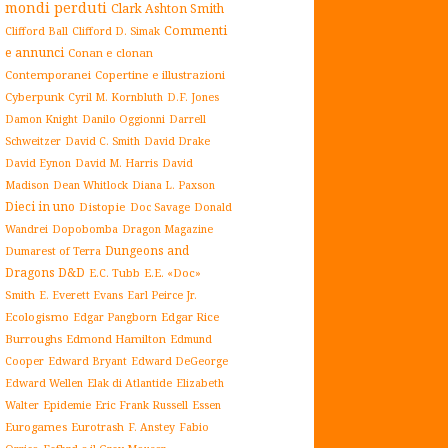
mondi perduti
Clark Ashton Smith
Commenti
Clifford Ball
Clifford D. Simak
e annunci
Conan e clonan
Contemporanei
Copertine e illustrazioni
Cyberpunk
Cyril M. Kornbluth
D.F. Jones
Damon Knight
Danilo Oggionni
Darrell
Schweitzer
David C. Smith
David Drake
David Eynon
David M. Harris
David
Madison
Dean Whitlock
Diana L. Paxson
Dieci in uno
Distopie
Doc Savage
Donald
Dopobomba
Dragon Magazine
Wandrei
Dungeons and
Dumarest of Terra
Dragons D&D
E.C. Tubb
E.E. «Doc»
Smith
E. Everett Evans
Earl Peirce Jr.
Ecologismo
Edgar Rice
Edgar Pangborn
Burroughs
Edmond Hamilton
Edmund
Cooper
Edward Bryant
Edward DeGeorge
Elak di Atlantide
Edward Wellen
Elizabeth
Epidemie
Eric Frank Russell
Essen
Walter
Eurogames
Eurotrash
F. Anstey
Fabio