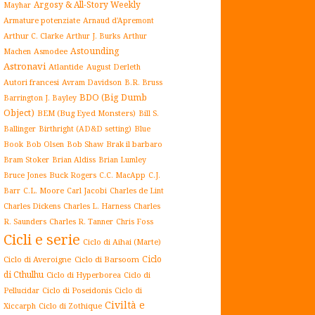
Argosy & All-Story Weekly
Mayhar
Armature potenziate
Arnaud d'Apremont
Arthur C. Clarke
Arthur J. Burks
Arthur
Astounding
Asmodee
Machen
Astronavi
Atlantide
August Derleth
Autori francesi
Avram Davidson
B.R. Bruss
BDO (Big Dumb
Barrington J. Bayley
Object)
BEM (Bug Eyed Monsters)
Bill S.
Blue
Ballinger
Birthright (AD&D setting)
Book
Brak il barbaro
Bob Olsen
Bob Shaw
Bram Stoker
Brian Aldiss
Brian Lumley
Buck Rogers
Bruce Jones
C.C. MacApp
C.J.
C.L. Moore
Carl Jacobi
Barr
Charles de Lint
Charles Dickens
Charles L. Harness
Charles
Charles R. Tanner
R. Saunders
Chris Foss
Cicli e serie
Ciclo di Aihai (Marte)
Ciclo
Ciclo di Averoigne
Ciclo di Barsoom
di Cthulhu
Ciclo di Hyperborea
Ciclo di
Ciclo di Poseidonis
Ciclo di
Pellucidar
Civiltà e
Xiccarph
Ciclo di Zothique