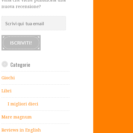
nuova recensione?
Scrivi
qui
tua
email
ISCRIVITI!
Categorie
Giochi
Libri
I migliori dieci
Mare magnum
Reviews in English