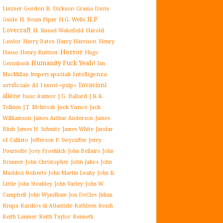
Gordon R. Dickson
Linzner
Grania Davis
H.P.
H. Beam Piper
Guide
H.G. Wells
Lovecraft
H. Russel Wakefield
Harold
Harry Harrison
Lawlor
Harry Bates
Henry
Horror
Henry Kuttner
Hasse
Hugo
Humanity Fuck Yeah!
Gernsback
Ian
Imperi spaziali
Intelligenza
MacMillan
Invasioni
artificiale AI
I nuovi «pulp»
aliene
J.G. Ballard
Isaac Asimov
J.R.R.
Jack Vance
Jack
Tolkien
J.T. McIntosh
Williamson
James Arthur Anderson
James
James White
Jandar
Blish
James H. Schmitz
of Callisto
Jefferson P. Swycaffer
Jerry
Pournelle
Joey Froehlich
John Bellairs
John
John Jakes
John
Brunner
John Christopher
Maddox Roberts
John Martin Leahy
John R.
John W.
Little
John Steakley
John Varley
Campbell
John Wyndham
Julian
Jon DeCles
Krupa
Kardios di Atlantide
Kathleen Resch
Keith Laumer
Keith Taylor
Kenneth