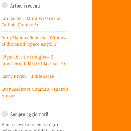
Articoli recenti
Lin Carter – Mind Wizards of
Callisto (Jandar 5)
John Maddox Roberts – Window
of the Mind (Space Angel 2)
Edgar Rice Burroughs – Il
guerriero di Marte (Barsoom 7)
Larry Niven – Il difensore
Lucy Andrews Cummin – Hiero’s
Answer
Sempre aggiornati!
Vuoi ricevere un'email ogni
volta che viene pubblicata una