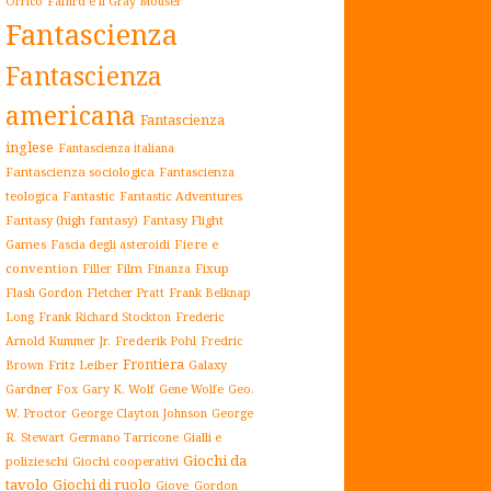
Orrico
Fafhrd e il Gray Mouser
Fantascienza
Fantascienza
americana
Fantascienza
inglese
Fantascienza italiana
Fantascienza sociologica
Fantascienza
teologica
Fantastic
Fantastic Adventures
Fantasy (high fantasy)
Fantasy Flight
Games
Fiere e
Fascia degli asteroidi
convention
Film
Fixup
Filler
Finanza
Flash Gordon
Fletcher Pratt
Frank Belknap
Frederic
Long
Frank Richard Stockton
Arnold Kummer Jr.
Frederik Pohl
Fredric
Frontiera
Fritz Leiber
Galaxy
Brown
Gardner Fox
Gary K. Wolf
Gene Wolfe
Geo.
W. Proctor
George Clayton Johnson
George
Gialli e
R. Stewart
Germano Tarricone
Giochi da
polizieschi
Giochi cooperativi
tavolo
Giochi di ruolo
Giove
Gordon