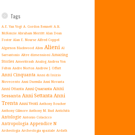
Tags
A.E. Van Vogt
A. Gordon Bennett
A.R.
Abraham Merritt
McKenzie
Alan Dean
Alfred Coppel
Foster
Alan E. Nourse
Alieni
Algernon Blackwood
Alien
Al
Amazing
Altre dimensioni
Sarrantonio
Stories
Ameritrash
Analog
Andrea Von
Andrew J. Offutt
Felten
Andre Norton
Anni Cinquanta
Anni di Inizio
Novecento
Anni Duemila
Anni Novanta
Anni
Anni Quaranta
Anni Ottanta
Anni Settanta
Anni
Sessanta
Trenta
Anni Venti
Anthony Boucher
Antichità
Anthony Gilmore
Anthony M. Rud
Antologie
Antonio Colacicco
Antropologia
Appendice N
Archeologia spaziale
Archeologia
Ardath