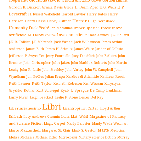
Giochi di ruolo
cooperativi
Giove
Gordon Linzner
H.P.
Gordon R. Dickson
H. Beam Piper
Grania Davis
Guide
H.G. Wells
Lovecraft
Harry
H. Russel Wakefield
Harold Lawlor
Harry Bates
Horror
Harrison
Henry Kuttner
Henry Hasse
Hugo Gernsback
Humanity Fuck Yeah!
Imperi spaziali
Intelligenza
Ian MacMillan
Invasioni aliene
artificiale AI
I nuovi «pulp»
J.G. Ballard
Isaac Asimov
Jack Vance
Jack Williamson
J.R.R. Tolkien
J.T. McIntosh
James Arthur
James White
Jandar of Callisto
Anderson
James Blish
James H. Schmitz
Jefferson P. Swycaffer
Jerry Pournelle
Joey Froehlich
John Bellairs
John
John Jakes
John Maddox Roberts
Brunner
John Christopher
John Martin
John W. Campbell
John
Leahy
John R. Little
John Steakley
John Varley
Wyndham
Julian Krupa
Kardios di Atlantide
Jon DeCles
Kathleen Resch
Keith Laumer
Keith Taylor
Kenneth Robeson
Ken Wisman
Khrystyna
L. Sprague De Camp
Gryshko
Kothar
Kurt Vonnegut
Kyrik
Lankhmar
Larry Niven
Lester Del Rey
Leigh Brackett
Leslie F. Stone
Libri
Libertarianesimo
Licantropi
Lin Carter
Lloyd Arthur
Luna
Magazine of Fantasy
Eshbach
Lucy Andrews Cummin
M.A. Wahil
and Science Fiction
Manly Wade Wellman
Magic Carpet
Manly Banister
Marte
Margaret St. Clair
Mark S. Geston
Marco Mazzucchelli
Medicina
Military science fiction
Murray
Melisa Michaels
Michael Elder
Microcosmi