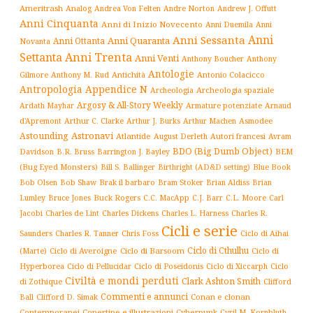
Ameritrash
Analog
Andrew J. Offutt
Andrea Von Felten
Andre Norton
Anni Cinquanta
Anni di Inizio Novecento
Anni Duemila
Anni
Anni
Anni Sessanta
Anni Quaranta
Anni Ottanta
Novanta
Settanta
Anni Trenta
Anni Venti
Anthony Boucher
Anthony
Antologie
Antichità
Antonio Colacicco
Gilmore
Anthony M. Rud
Antropologia
Appendice N
Archeologia spaziale
Archeologia
Argosy & All-Story Weekly
Armature potenziate
Ardath Mayhar
Arnaud
Arthur C. Clarke
Asmodee
d'Apremont
Arthur J. Burks
Arthur Machen
Astronavi
Astounding
Atlantide
August Derleth
Autori francesi
Avram
BDO (Big Dumb Object)
BEM
Davidson
B.R. Bruss
Barrington J. Bayley
(Bug Eyed Monsters)
Blue Book
Bill S. Ballinger
Birthright (AD&D setting)
Brak il barbaro
Bob Olsen
Bob Shaw
Bram Stoker
Brian Aldiss
Brian
Buck Rogers
C.L. Moore
Carl
Lumley
Bruce Jones
C.C. MacApp
C.J. Barr
Jacobi
Charles de Lint
Charles Dickens
Charles L. Harness
Charles R.
Cicli e serie
Charles R. Tanner
Ciclo di Aihai
Saunders
Chris Foss
Ciclo di Cthulhu
(Marte)
Ciclo di Averoigne
Ciclo di Barsoom
Ciclo di
Hyperborea
Ciclo di Poseidonis
Ciclo di Xiccarph
Ciclo
Ciclo di Pellucidar
Civiltà e mondi perduti
Clark Ashton Smith
di Zothique
Clifford
Commenti e annunci
Conan e clonan
Ball
Clifford D. Simak
Contemporanei
Copertine e illustrazioni
Cyberpunk
Cyril M. Kornbluth