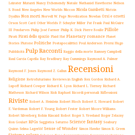
Leinster
Mutanti
Natale
Nelson
Nancy Etchemendy
Nathaniel Hawthorne
Nicola Gambetti
S. Bond
Niccon
New Angeles
New Worlds
Nictzin
Non morti
Orsi e orsetti
Norvell W. Page
Novelization
Nowlan
Dyalhis
Orson Scott Card
Other Worlds
P. Schuyler Miller
Pat Frank
Paul McGuire
Pillole
Philip José Farmer
Philip K. Dick
III
Pendarves
Pierre Boulle
Planetary romance
Pirati dello spazio
Pirati
Plaid Hat
Planet
Politiche
Plutone
Postapocalittici
Poul Anderson
Premi Hugo
Stories
Pulp
Racconti
Pubblicità
Raggio della morte
Ramsey Campbell
Ray Cummings
Raul Garcia Capella
Ray Bradbury
Raymond A. Palmer
Recensioni
Raymond F. Jones
Raymond Z. Gallun
Religione
Retrofuturismo
Reviews in English
Rex Gordon
Richard A.
Richard
Lupoff
Richard Cowper
Richard K. Lyon
Richard L. Tierney
Matheson
Richard Wilson
Ricordi personali
Riflessioni
Rick Raphael
Riviste
Robert Bloch
Robert E. Howard
Robert A. Heinlein
Robert
Robert F. Young
E. Vardeman
Robert Fester
Robert Moore Williams
Robert Silverberg
Robot
Robin Kincaid
Roger S. Vreeland
Roger Zelazny
Science fantasy
RPGs
Saturno
Seabury
Ron Goulart
Saggistica
Sense of Wonder
Quinn
Selma Lagerlöf
Simon Hawke
Simon R. Green
Sistema solare