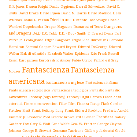
D.F. Jones
Damon Knight
Danilo Oggionni
Darrell Schweitzer
David C.
Smith
David Drake
David Eynon
David M. Harris
David Madison
Dean
Dieci in uno
Distopie
Whitlock
Diana L. Paxson
Doc Savage
Donald
Dungeons
Dopobomba
Dragon Magazine
Dumarest of Terra
Wandrei
and Dragons D&D
E.C. Tubb
E.E. «Doc» Smith
E. Everett Evans
Earl
Ecologismo
Edgar Rice Burroughs
Edmond
Peirce Jr.
Edgar Pangborn
Hamilton
Edmund Cooper
Edward Bryant
Edward DeGeorge
Edward
Elak di Atlantide
Epidemie
Eric Frank Russell
Wellen
Elizabeth Walter
Essen
Eurogames
Eurotrash
F. Anstey
Fabio Orrico
Fafhrd e il Gray
Fantascienza
Fantascienza
Mouser
americana
Fantascienza inglese
Fantascienza italiana
Fantascienza sociologica
Fantascienza teologica
Fantastic
Fantastic
Adventures
Fantasy (high fantasy)
Fantasy Flight Games
Fascia degli
Fiere e convention
Film
Fixup
Flash Gordon
asteroidi
Filler
Finanza
Frederic Arnold
Fletcher Pratt
Frank Belknap Long
Frank Richard Stockton
Frontiera
Kummer Jr.
Frederik Pohl
Fritz Leiber
Galaxy
Fredric Brown
Gardner Fox
Gary K. Wolf
Gene Wolfe
Geo. W. Proctor
George Clayton
Gialli e polizieschi
Giochi
Johnson
George R. Stewart
Germano Tarricone
Giochi da tavolo