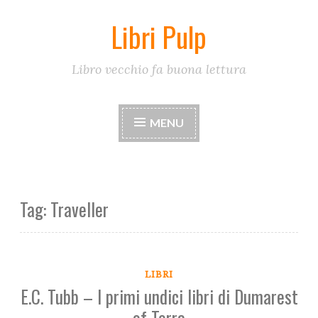
Libri Pulp
Skip
to
content
Libro vecchio fa buona lettura
MENU
Tag:
Traveller
LIBRI
E.C. Tubb – I primi undici libri di Dumarest
of Terra