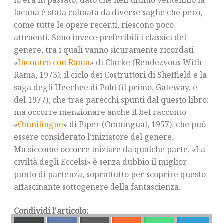
lo era in passato, dato che nell’ultimo ventennio la
lacuna è stata colmata da diverse saghe che però,
come tutte le opere recenti, riescono poco
attraenti. Sono invece preferibili i classici del
genere, tra i quali vanno sicuramente ricordati
«
Incontro con Rama
» di Clarke (Rendezvous With
Rama, 1973), il ciclo dei Costruttori di Sheffield e la
saga degli Heechee di Pohl (il primo, Gateway, è
del 1977), che trae parecchi spunti dal questo libro:
ma occorre menzionare anche il bel racconto
«
Omnilingue
» di Piper (Omningual, 1957), che può
essere considerato l’iniziatore del genere.
Ma siccome occorre iniziare da qualche parte, «La
civiltà degli Eccelsi» è senza dubbio il miglior
punto di partenza, soprattutto per scoprire questo
affascinante sottogenere della fantascienza.
Condividi l'articolo: