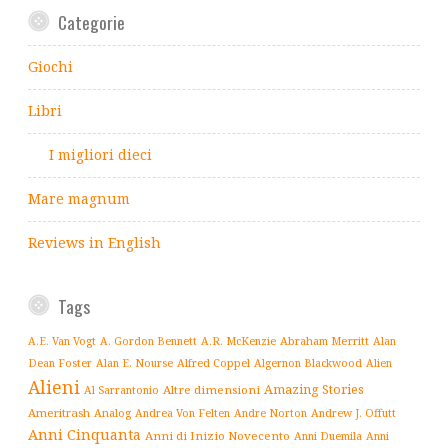
Categorie
Giochi
Libri
I migliori dieci
Mare magnum
Reviews in English
Tags
Abraham Merritt
A.E. Van Vogt
A. Gordon Bennett
A.R. McKenzie
Alan
Alfred Coppel
Dean Foster
Alan E. Nourse
Algernon Blackwood
Alien
Alieni
Amazing Stories
Altre dimensioni
Al Sarrantonio
Ameritrash
Analog
Andrew J. Offutt
Andrea Von Felten
Andre Norton
Anni Cinquanta
Anni di Inizio Novecento
Anni Duemila
Anni