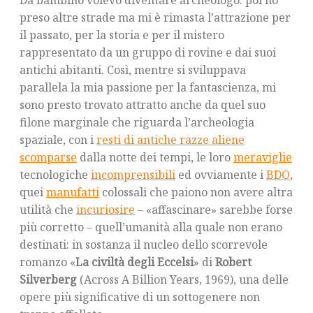
Da bambino volevo diventare archeologo: poi ho
preso altre strade ma mi è rimasta l’attrazione per
il passato, per la storia e per il mistero
rappresentato da un gruppo di rovine e dai suoi
antichi abitanti. Così, mentre si sviluppava
parallela la mia passione per la fantascienza, mi
sono presto trovato attratto anche da quel suo
filone marginale che riguarda l’archeologia
spaziale, con i
resti di antiche razze aliene
scomparse
dalla notte dei tempi, le loro
meraviglie
tecnologiche
incomprensibili
ed ovviamente i
BDO
,
quei
manufatti
colossali che paiono non avere altra
utilità che
incuriosire
– «affascinare» sarebbe forse
più corretto – quell’umanità alla quale non erano
destinati: in sostanza il nucleo dello scorrevole
romanzo «
La civiltà degli Eccelsi
» di
Robert
Silverberg
(Across A Billion Years, 1969), una delle
opere più significative di un sottogenere non