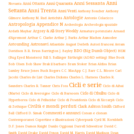
Anni
Anni Sessanta
Anni Quaranta
Anni Ottanta
Novanta
Settanta
Anni Trenta
Anni Venti
Anthony Boucher
Anthony
Antologie
Antichità
Antonio Colacicco
Gilmore
Anthony M. Rud
Antropologia
Appendice N
Archeologia spaziale
Archeologia
Argosy & All-Story Weekly
Armature potenziate
Ardath Mayhar
Arnaud
Arthur C. Clarke
Asmodee
d'Apremont
Arthur J. Burks
Arthur Machen
Astronavi
Astounding
Atlantide
August Derleth
Autori francesi
Avram
BDO (Big Dumb Object)
BEM
Davidson
B.R. Bruss
Barrington J. Bayley
(Bug Eyed Monsters)
Blue Book
Bill S. Ballinger
Birthright (AD&D setting)
Brak il barbaro
Bob Olsen
Bob Shaw
Bram Stoker
Brian Aldiss
Brian
Buck Rogers
C.L. Moore
Carl
Lumley
Bruce Jones
C.C. MacApp
C.J. Barr
Jacobi
Charles de Lint
Charles Dickens
Charles L. Harness
Charles R.
Cicli e serie
Charles R. Tanner
Ciclo di Aihai
Saunders
Chris Foss
Ciclo di Cthulhu
(Marte)
Ciclo di Averoigne
Ciclo di Barsoom
Ciclo di
Hyperborea
Ciclo di Poseidonis
Ciclo di Xiccarph
Ciclo
Ciclo di Pellucidar
Civiltà e mondi perduti
Clark Ashton Smith
di Zothique
Clifford
Commenti e annunci
Conan e clonan
Ball
Clifford D. Simak
Contemporanei
Copertine e illustrazioni
Cyberpunk
Cyril M. Kornbluth
D.F. Jones
Damon Knight
Danilo Oggionni
Darrell Schweitzer
David C.
Smith
David Drake
David Eynon
David M. Harris
David Madison
Dean