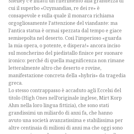
Shelley c’è infatti un riferimento alla grandezza di
cui il superbo «Ozymandias, re dei re» è
consapevole e sulla quale il monarca richiama
orgogliosamente l’attenzione del viandante: ma
l’antica statua è ormai spezzata dal tempo e giace
semisepolta nel deserto. Così l’imperioso «guarda
la mia opera, o potente, e dispera!» ancora inciso
sul moncherino del piedistallo finisce per suonare
ironico: perché di quella magnificenza non rimane
letteralmente altro che deserto e rovine,
manifestazione concreta della «hybris» da tragedia
greca.
Lo stesso contrappasso è accaduto agli Eccelsi del
titolo (High Ones nell’originale inglese, Mirt Korp
Ahm nella loro lingua fittizia), che sono stati
grandissimi un miliardo di anni fa, che hanno
avuto una società avanzatissima e stabilissima per
altre centinaia di milioni di anni ma che oggi sono