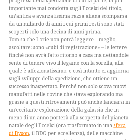
progressi della spedizione di cui fa parte, la più
importante mai condotta sugli Eccelsi del titolo,
un’antica e avanzatissima razza aliena scomparsa
da un miliardo di anni i cui primi resti sono stati
scoperti solo una decina di anni prima.
Tom sa che Lorie non potrà leggere – meglio,
ascoltare: sono «cubi di registrazione» – le lettere
finché non avrà fatto ritorno a casa ma dettandole
sente di tenere vivo il legame con la sorella, alla
quale è affezionatissimo: e così intanto ci aggiorna
sugli sviluppi della spedizione, che ottiene un
successo inaspettato. Perché non solo scova nuovi
manufatti nelle rovine che stava esplorando ma
grazie a questi ritrovamenti può anche lanciarsi in
un’eccitante esplorazione della galassia che in
meno di un anno porterà alla scoperta del pianeta
natale degli Eccelsi (ora trasformato in una
sfera
di Dyson
, il BDO per eccellenza), delle macchine