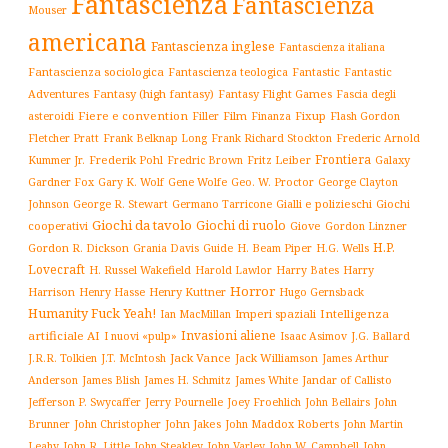
Fantascienza
Fantascienza
Mouser
americana
Fantascienza inglese
Fantascienza italiana
Fantascienza sociologica
Fantascienza teologica
Fantastic
Fantastic
Adventures
Fantasy (high fantasy)
Fantasy Flight Games
Fascia degli
Fiere e convention
Film
Fixup
Flash Gordon
asteroidi
Filler
Finanza
Frederic Arnold
Fletcher Pratt
Frank Belknap Long
Frank Richard Stockton
Frontiera
Kummer Jr.
Frederik Pohl
Fritz Leiber
Galaxy
Fredric Brown
Gardner Fox
Gary K. Wolf
Gene Wolfe
Geo. W. Proctor
George Clayton
Gialli e polizieschi
Giochi
Johnson
George R. Stewart
Germano Tarricone
Giochi da tavolo
Giochi di ruolo
cooperativi
Giove
Gordon Linzner
H.P.
Gordon R. Dickson
H. Beam Piper
Grania Davis
Guide
H.G. Wells
Lovecraft
Harry
H. Russel Wakefield
Harold Lawlor
Harry Bates
Horror
Harrison
Henry Kuttner
Henry Hasse
Hugo Gernsback
Humanity Fuck Yeah!
Imperi spaziali
Intelligenza
Ian MacMillan
Invasioni aliene
artificiale AI
I nuovi «pulp»
J.G. Ballard
Isaac Asimov
Jack Vance
Jack Williamson
J.R.R. Tolkien
J.T. McIntosh
James Arthur
James White
Jandar of Callisto
Anderson
James Blish
James H. Schmitz
Jefferson P. Swycaffer
Jerry Pournelle
Joey Froehlich
John Bellairs
John
John Jakes
John Maddox Roberts
Brunner
John Christopher
John Martin
John W. Campbell
John
Leahy
John R. Little
John Steakley
John Varley