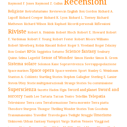
Recensioni
Raymond F. Jones
Raymond Z. Gallun
Religione
Retrofuturismo
Reviews in English
Rex Gordon
Richard A.
Richard
Lupoff
Richard Cowper
Richard K. Lyon
Richard L. Tierney
Matheson
Richard Wilson
Ricordi personali
Riflessioni
Rick Raphael
Riviste
Robert Bloch
Robert E. Howard
Robert A. Heinlein
Robert
Robert F. Young
E. Vardeman
Robert Fester
Robert Moore Williams
Robert Silverberg
Robot
Robin Kincaid
Roger S. Vreeland
Roger Zelazny
Science fantasy
RPGs
Saturno
Seabury
Ron Goulart
Saggistica
Sense of Wonder
Quinn
Selma Lagerlöf
Simon Hawke
Simon R. Green
Sistema solare
Solomon Kane
Sopravvivenza
Sovrappopolazione
Space opera
Space western
Sport
Stanley G. Weinbaum
Space marines
Stanton A. Coblentz
Startling Stories
Sterling E. Lanier
Stephen Gallagher
Storie multigenerazionali
Su commissione
Steven Utley
Strange Stories
Superscienza
Sword and
Sword and planet
Suzette Haden Elgin
sorcery
Telepatia
Tartaria
Teatro
Telefilm
Tanith Lee
Tarzan
Televisione
Terra cava
Terra morente
Terraformazione
Terra piatta
Thrilling Wonder Stories
Theodore Sturgeon
Thongor
Tom Goodwin
Umorismo
Traveller
Travelogues
Twilight Struggle
Transumanesimo
Unknown
Urban fantasy
Vampiri
Venere
Viaggi nel
Vargo Statten