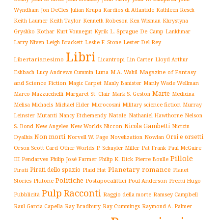
Wyndham
Julian Krupa
Kardios di Atlantide
Jon DeCles
Kathleen Resch
Keith Laumer
Keith Taylor
Kenneth Robeson
Ken Wisman
Khrystyna
L. Sprague De Camp
Gryshko
Kothar
Kurt Vonnegut
Kyrik
Lankhmar
Larry Niven
Lester Del Rey
Leigh Brackett
Leslie F. Stone
Libri
Libertarianesimo
Licantropi
Lin Carter
Lloyd Arthur
Luna
Magazine of Fantasy
Eshbach
Lucy Andrews Cummin
M.A. Wahil
and Science Fiction
Manly Wade Wellman
Magic Carpet
Manly Banister
Marte
Margaret St. Clair
Mark S. Geston
Marco Mazzucchelli
Medicina
Military science fiction
Murray
Melisa Michaels
Michael Elder
Microcosmi
Leinster
Mutanti
Natale
Nelson
Nancy Etchemendy
Nathaniel Hawthorne
Nicola Gambetti
S. Bond
Niccon
New Angeles
New Worlds
Nictzin
Non morti
Orsi e orsetti
Norvell W. Page
Novelization
Nowlan
Dyalhis
Orson Scott Card
Other Worlds
P. Schuyler Miller
Pat Frank
Paul McGuire
Pillole
Philip José Farmer
Philip K. Dick
III
Pendarves
Pierre Boulle
Planetary romance
Pirati dello spazio
Pirati
Plaid Hat
Planet
Politiche
Plutone
Postapocalittici
Poul Anderson
Premi Hugo
Stories
Pulp
Racconti
Pubblicità
Raggio della morte
Ramsey Campbell
Ray Cummings
Raul Garcia Capella
Ray Bradbury
Raymond A. Palmer