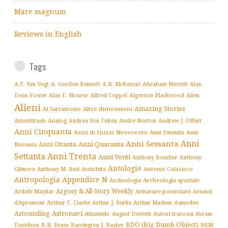
Mare magnum
Reviews in English
Tags
Abraham Merritt
A.E. Van Vogt
A. Gordon Bennett
A.R. McKenzie
Alan
Alfred Coppel
Dean Foster
Alan E. Nourse
Algernon Blackwood
Alien
Alieni
Amazing Stories
Altre dimensioni
Al Sarrantonio
Ameritrash
Analog
Andrew J. Offutt
Andrea Von Felten
Andre Norton
Anni Cinquanta
Anni di Inizio Novecento
Anni Duemila
Anni
Anni
Anni Sessanta
Anni Quaranta
Anni Ottanta
Novanta
Settanta
Anni Trenta
Anni Venti
Anthony Boucher
Anthony
Antologie
Antichità
Antonio Colacicco
Gilmore
Anthony M. Rud
Antropologia
Appendice N
Archeologia spaziale
Archeologia
Argosy & All-Story Weekly
Armature potenziate
Ardath Mayhar
Arnaud
Arthur C. Clarke
Asmodee
d'Apremont
Arthur J. Burks
Arthur Machen
Astronavi
Astounding
Atlantide
August Derleth
Autori francesi
Avram
BDO (Big Dumb Object)
BEM
Davidson
B.R. Bruss
Barrington J. Bayley