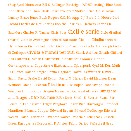
(Bug Eyed Monsters)
Blue Book
Bill S. Ballinger
Birthright (AD&D setting)
Brak il barbaro
Bob Olsen
Bob Shaw
Bram Stoker
Brian Aldiss
Brian
Buck Rogers
C.L. Moore
Carl
Lumley
Bruce Jones
C.C. MacApp
C.J. Barr
Jacobi
Charles de Lint
Charles Dickens
Charles L. Harness
Charles R.
Cicli e serie
Charles R. Tanner
Ciclo di Aihai
Saunders
Chris Foss
Ciclo di Cthulhu
(Marte)
Ciclo di Averoigne
Ciclo di Barsoom
Ciclo di
Hyperborea
Ciclo di Poseidonis
Ciclo di Xiccarph
Ciclo
Ciclo di Pellucidar
Civiltà e mondi perduti
Clark Ashton Smith
di Zothique
Clifford
Commenti e annunci
Conan e clonan
Ball
Clifford D. Simak
Contemporanei
Copertine e illustrazioni
Cyberpunk
Cyril M. Kornbluth
D.F. Jones
Damon Knight
Danilo Oggionni
Darrell Schweitzer
David C.
Smith
David Drake
David Eynon
David M. Harris
David Madison
Dean
Dieci in uno
Distopie
Whitlock
Diana L. Paxson
Doc Savage
Donald
Dungeons
Dopobomba
Dragon Magazine
Dumarest of Terra
Wandrei
and Dragons D&D
E.C. Tubb
E.E. «Doc» Smith
E. Everett Evans
Earl
Ecologismo
Edgar Rice Burroughs
Edmond
Peirce Jr.
Edgar Pangborn
Hamilton
Edmund Cooper
Edward Bryant
Edward DeGeorge
Edward
Elak di Atlantide
Epidemie
Eric Frank Russell
Wellen
Elizabeth Walter
Essen
Eurogames
Eurotrash
F. Anstey
Fabio Orrico
Fafhrd e il Gray