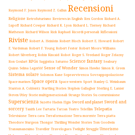
Recensioni
Raymond F. Jones
Raymond Z. Gallun
Religione
Retrofuturismo
Reviews in English
Rex Gordon
Richard A.
Richard
Lupoff
Richard Cowper
Richard K. Lyon
Richard L. Tierney
Matheson
Richard Wilson
Ricordi personali
Riflessioni
Rick Raphael
Riviste
Robert Bloch
Robert E. Howard
Robert A. Heinlein
Robert
Robert F. Young
E. Vardeman
Robert Fester
Robert Moore Williams
Robert Silverberg
Robot
Robin Kincaid
Roger S. Vreeland
Roger Zelazny
Science fantasy
RPGs
Saturno
Seabury
Ron Goulart
Saggistica
Sense of Wonder
Quinn
Selma Lagerlöf
Simon Hawke
Simon R. Green
Sistema solare
Solomon Kane
Sopravvivenza
Sovrappopolazione
Space opera
Space western
Sport
Stanley G. Weinbaum
Space marines
Stanton A. Coblentz
Startling Stories
Sterling E. Lanier
Stephen Gallagher
Storie multigenerazionali
Su commissione
Steven Utley
Strange Stories
Superscienza
Sword and
Sword and planet
Suzette Haden Elgin
sorcery
Telepatia
Tartaria
Teatro
Telefilm
Tanith Lee
Tarzan
Televisione
Terra cava
Terra morente
Terraformazione
Terra piatta
Thrilling Wonder Stories
Theodore Sturgeon
Thongor
Tom Goodwin
Umorismo
Traveller
Travelogues
Twilight Struggle
Transumanesimo