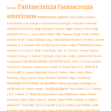
Fantascienza
Fantascienza
Mouser
americana
Fantascienza inglese
Fantascienza italiana
Fantascienza sociologica
Fantascienza teologica
Fantastic
Fantastic
Adventures
Fantasy (high fantasy)
Fantasy Flight Games
Fascia degli
Fiere e convention
Film
Fixup
Flash Gordon
asteroidi
Filler
Finanza
Frederic Arnold
Fletcher Pratt
Frank Belknap Long
Frank Richard Stockton
Frontiera
Kummer Jr.
Frederik Pohl
Fritz Leiber
Galaxy
Fredric Brown
Gardner Fox
Gary K. Wolf
Gene Wolfe
Geo. W. Proctor
George Clayton
Gialli e polizieschi
Giochi
Johnson
George R. Stewart
Germano Tarricone
Giochi da tavolo
Giochi di ruolo
cooperativi
Giove
Gordon Linzner
H.P.
Gordon R. Dickson
H. Beam Piper
Grania Davis
Guide
H.G. Wells
Lovecraft
Harry
H. Russel Wakefield
Harold Lawlor
Harry Bates
Horror
Harrison
Henry Kuttner
Henry Hasse
Hugo Gernsback
Humanity Fuck Yeah!
Imperi spaziali
Intelligenza
Ian MacMillan
Invasioni aliene
artificiale AI
I nuovi «pulp»
J.G. Ballard
Isaac Asimov
Jack Vance
Jack Williamson
J.R.R. Tolkien
J.T. McIntosh
James Arthur
James White
Jandar of Callisto
Anderson
James Blish
James H. Schmitz
Jefferson P. Swycaffer
Jerry Pournelle
Joey Froehlich
John Bellairs
John
John Jakes
John Maddox Roberts
Brunner
John Christopher
John Martin