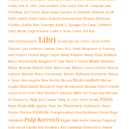
John W. Campbell
John
Leahy
John R. Little
John Steakley
John Varley
Wyndham
Julian Krupa
Kardios di Atlantide
Jon DeCles
Kathleen Resch
Keith Laumer
Keith Taylor
Kenneth Robeson
Ken Wisman
Khrystyna
L. Sprague De Camp
Gryshko
Kothar
Kurt Vonnegut
Kyrik
Lankhmar
Larry Niven
Lester Del Rey
Leigh Brackett
Leslie F. Stone
Libri
Libertarianesimo
Licantropi
Lin Carter
Lloyd Arthur
Luna
Magazine of Fantasy
Eshbach
Lucy Andrews Cummin
M.A. Wahil
and Science Fiction
Manly Wade Wellman
Magic Carpet
Manly Banister
Marte
Margaret St. Clair
Mark S. Geston
Marco Mazzucchelli
Medicina
Military science fiction
Murray
Melisa Michaels
Michael Elder
Microcosmi
Leinster
Mutanti
Natale
Nelson
Nancy Etchemendy
Nathaniel Hawthorne
Nicola Gambetti
S. Bond
Niccon
New Angeles
New Worlds
Nictzin
Non morti
Orsi e orsetti
Norvell W. Page
Novelization
Nowlan
Dyalhis
Orson Scott Card
Other Worlds
P. Schuyler Miller
Pat Frank
Paul McGuire
Pillole
Philip José Farmer
Philip K. Dick
III
Pendarves
Pierre Boulle
Planetary romance
Pirati dello spazio
Pirati
Plaid Hat
Planet
Politiche
Plutone
Postapocalittici
Poul Anderson
Premi Hugo
Stories
Pulp
Racconti
Pubblicità
Raggio della morte
Ramsey Campbell
Ray Cummings
Raul Garcia Capella
Ray Bradbury
Raymond A. Palmer