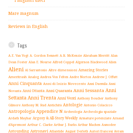
I migliori dieci
Mare magnum
Reviews in English
Tags
Abraham Merritt
A.E. Van Vogt
A. Gordon Bennett
A.R. McKenzie
Alan
Alfred Coppel
Dean Foster
Alan E. Nourse
Algernon Blackwood
Alien
Alieni
Amazing Stories
Altre dimensioni
Al Sarrantonio
Ameritrash
Analog
Andrew J. Offutt
Andrea Von Felten
Andre Norton
Anni Cinquanta
Anni di Inizio Novecento
Anni Duemila
Anni
Anni
Anni Sessanta
Anni Quaranta
Anni Ottanta
Novanta
Settanta
Anni Trenta
Anni Venti
Anthony Boucher
Anthony
Antologie
Antichità
Antonio Colacicco
Gilmore
Anthony M. Rud
Antropologia
Appendice N
Archeologia spaziale
Archeologia
Argosy & All-Story Weekly
Armature potenziate
Ardath Mayhar
Arnaud
Arthur C. Clarke
Asmodee
d'Apremont
Arthur J. Burks
Arthur Machen
Astronavi
Astounding
Atlantide
August Derleth
Autori francesi
Avram