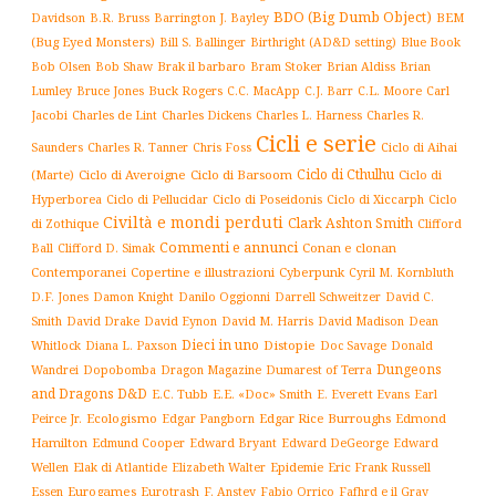
BDO (Big Dumb Object)
BEM
Davidson
B.R. Bruss
Barrington J. Bayley
(Bug Eyed Monsters)
Blue Book
Bill S. Ballinger
Birthright (AD&D setting)
Brak il barbaro
Bob Olsen
Bob Shaw
Bram Stoker
Brian Aldiss
Brian
Buck Rogers
C.L. Moore
Carl
Lumley
Bruce Jones
C.C. MacApp
C.J. Barr
Jacobi
Charles de Lint
Charles Dickens
Charles L. Harness
Charles R.
Cicli e serie
Charles R. Tanner
Ciclo di Aihai
Saunders
Chris Foss
Ciclo di Cthulhu
(Marte)
Ciclo di Averoigne
Ciclo di Barsoom
Ciclo di
Hyperborea
Ciclo di Poseidonis
Ciclo di Xiccarph
Ciclo
Ciclo di Pellucidar
Civiltà e mondi perduti
Clark Ashton Smith
di Zothique
Clifford
Commenti e annunci
Conan e clonan
Ball
Clifford D. Simak
Contemporanei
Copertine e illustrazioni
Cyberpunk
Cyril M. Kornbluth
D.F. Jones
Damon Knight
Danilo Oggionni
Darrell Schweitzer
David C.
Smith
David Drake
David Eynon
David M. Harris
David Madison
Dean
Dieci in uno
Distopie
Whitlock
Diana L. Paxson
Doc Savage
Donald
Dungeons
Dopobomba
Dragon Magazine
Dumarest of Terra
Wandrei
and Dragons D&D
E.C. Tubb
E.E. «Doc» Smith
E. Everett Evans
Earl
Ecologismo
Edgar Rice Burroughs
Edmond
Peirce Jr.
Edgar Pangborn
Hamilton
Edmund Cooper
Edward Bryant
Edward DeGeorge
Edward
Elak di Atlantide
Epidemie
Eric Frank Russell
Wellen
Elizabeth Walter
Essen
Eurogames
Eurotrash
F. Anstey
Fabio Orrico
Fafhrd e il Gray