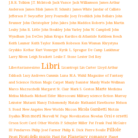
Jack Vance
Jack Williamson
J.R.R. Tolkien
J.T. McIntosh
James Arthur
James White
Jandar of Callisto
Anderson
James Blish
James H. Schmitz
Jefferson P. Swycaffer
Jerry Pournelle
Joey Froehlich
John Bellairs
John
John Jakes
John Maddox Roberts
Brunner
John Christopher
John Martin
John W. Campbell
John
Leahy
John R. Little
John Steakley
John Varley
Wyndham
Julian Krupa
Kardios di Atlantide
Jon DeCles
Kathleen Resch
Keith Laumer
Keith Taylor
Kenneth Robeson
Ken Wisman
Khrystyna
L. Sprague De Camp
Gryshko
Kothar
Kurt Vonnegut
Kyrik
Lankhmar
Larry Niven
Lester Del Rey
Leigh Brackett
Leslie F. Stone
Libri
Libertarianesimo
Licantropi
Lin Carter
Lloyd Arthur
Luna
Magazine of Fantasy
Eshbach
Lucy Andrews Cummin
M.A. Wahil
and Science Fiction
Manly Wade Wellman
Magic Carpet
Manly Banister
Marte
Margaret St. Clair
Mark S. Geston
Marco Mazzucchelli
Medicina
Military science fiction
Murray
Melisa Michaels
Michael Elder
Microcosmi
Leinster
Mutanti
Natale
Nelson
Nancy Etchemendy
Nathaniel Hawthorne
Nicola Gambetti
S. Bond
Niccon
New Angeles
New Worlds
Nictzin
Non morti
Orsi e orsetti
Norvell W. Page
Novelization
Nowlan
Dyalhis
Orson Scott Card
Other Worlds
P. Schuyler Miller
Pat Frank
Paul McGuire
Pillole
Philip José Farmer
Philip K. Dick
III
Pendarves
Pierre Boulle
Planetary romance
Pirati dello spazio
Pirati
Plaid Hat
Planet