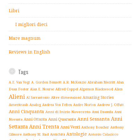
Libri
I migliori dieci
Mare magnum
Reviews in English
Tags
Abraham Merritt
A.E. Van Vogt
A. Gordon Bennett
A.R. McKenzie
Alan
Alfred Coppel
Dean Foster
Alan E. Nourse
Algernon Blackwood
Alien
Alieni
Amazing Stories
Altre dimensioni
Al Sarrantonio
Ameritrash
Analog
Andrew J. Offutt
Andrea Von Felten
Andre Norton
Anni Cinquanta
Anni di Inizio Novecento
Anni Duemila
Anni
Anni
Anni Sessanta
Anni Quaranta
Anni Ottanta
Novanta
Settanta
Anni Trenta
Anni Venti
Anthony Boucher
Anthony
Antologie
Antichità
Antonio Colacicco
Gilmore
Anthony M. Rud