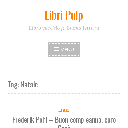
Libri Pulp
Skip
to
content
Libro vecchio fa buona lettura
MENU
Tag:
Natale
LIBRI
Frederik Pohl – Buon compleanno, caro
Gesù