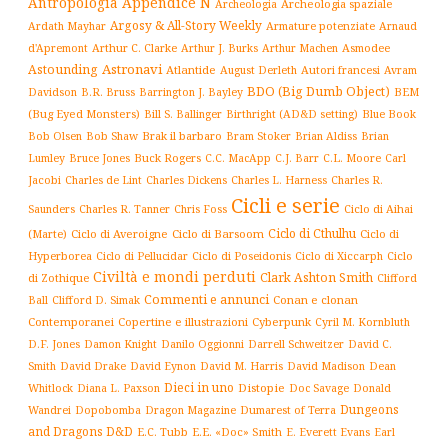
Antropologia
Appendice N
Archeologia spaziale
Archeologia
Argosy & All-Story Weekly
Armature potenziate
Ardath Mayhar
Arnaud
Arthur C. Clarke
Asmodee
d'Apremont
Arthur J. Burks
Arthur Machen
Astronavi
Astounding
Atlantide
August Derleth
Autori francesi
Avram
BDO (Big Dumb Object)
BEM
Davidson
B.R. Bruss
Barrington J. Bayley
(Bug Eyed Monsters)
Blue Book
Bill S. Ballinger
Birthright (AD&D setting)
Brak il barbaro
Bob Olsen
Bob Shaw
Bram Stoker
Brian Aldiss
Brian
Buck Rogers
C.L. Moore
Carl
Lumley
Bruce Jones
C.C. MacApp
C.J. Barr
Jacobi
Charles de Lint
Charles Dickens
Charles L. Harness
Charles R.
Cicli e serie
Charles R. Tanner
Ciclo di Aihai
Saunders
Chris Foss
Ciclo di Cthulhu
(Marte)
Ciclo di Averoigne
Ciclo di Barsoom
Ciclo di
Hyperborea
Ciclo di Poseidonis
Ciclo di Xiccarph
Ciclo
Ciclo di Pellucidar
Civiltà e mondi perduti
Clark Ashton Smith
di Zothique
Clifford
Commenti e annunci
Conan e clonan
Ball
Clifford D. Simak
Contemporanei
Copertine e illustrazioni
Cyberpunk
Cyril M. Kornbluth
D.F. Jones
Damon Knight
Danilo Oggionni
Darrell Schweitzer
David C.
Smith
David Drake
David Eynon
David M. Harris
David Madison
Dean
Dieci in uno
Distopie
Whitlock
Diana L. Paxson
Doc Savage
Donald
Dungeons
Dopobomba
Dragon Magazine
Dumarest of Terra
Wandrei
and Dragons D&D
E.C. Tubb
E.E. «Doc» Smith
E. Everett Evans
Earl