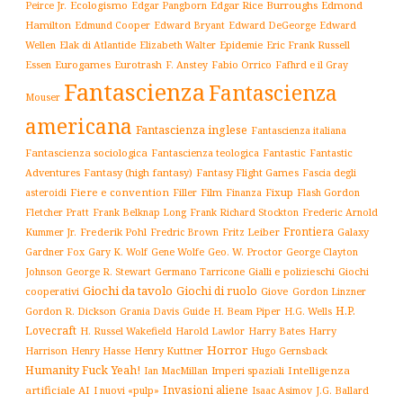
Ecologismo
Edgar Rice Burroughs
Edmond
Peirce Jr.
Edgar Pangborn
Hamilton
Edmund Cooper
Edward Bryant
Edward DeGeorge
Edward
Elak di Atlantide
Epidemie
Eric Frank Russell
Wellen
Elizabeth Walter
Essen
Eurogames
Eurotrash
F. Anstey
Fabio Orrico
Fafhrd e il Gray
Fantascienza
Fantascienza
Mouser
americana
Fantascienza inglese
Fantascienza italiana
Fantascienza sociologica
Fantascienza teologica
Fantastic
Fantastic
Adventures
Fantasy (high fantasy)
Fantasy Flight Games
Fascia degli
Fiere e convention
Film
Fixup
Flash Gordon
asteroidi
Filler
Finanza
Frederic Arnold
Fletcher Pratt
Frank Belknap Long
Frank Richard Stockton
Frontiera
Kummer Jr.
Frederik Pohl
Fritz Leiber
Galaxy
Fredric Brown
Gardner Fox
Gary K. Wolf
Gene Wolfe
Geo. W. Proctor
George Clayton
Gialli e polizieschi
Giochi
Johnson
George R. Stewart
Germano Tarricone
Giochi da tavolo
Giochi di ruolo
cooperativi
Giove
Gordon Linzner
H.P.
Gordon R. Dickson
H. Beam Piper
Grania Davis
Guide
H.G. Wells
Lovecraft
Harry
H. Russel Wakefield
Harold Lawlor
Harry Bates
Horror
Harrison
Henry Kuttner
Henry Hasse
Hugo Gernsback
Humanity Fuck Yeah!
Imperi spaziali
Intelligenza
Ian MacMillan
Invasioni aliene
artificiale AI
I nuovi «pulp»
J.G. Ballard
Isaac Asimov