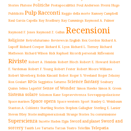
Politiche
Plutone
Postapocalittici
Poul Anderson
Premi Hugo
Stories
Pulp
Racconti
Pubblicità
Raggio della morte
Ramsey Campbell
Ray Cummings
Raul Garcia Capella
Ray Bradbury
Raymond A. Palmer
Recensioni
Raymond F. Jones
Raymond Z. Gallun
Religione
Retrofuturismo
Reviews in English
Rex Gordon
Richard A.
Richard
Lupoff
Richard Cowper
Richard K. Lyon
Richard L. Tierney
Matheson
Richard Wilson
Ricordi personali
Riflessioni
Rick Raphael
Riviste
Robert Bloch
Robert E. Howard
Robert A. Heinlein
Robert
Robert F. Young
E. Vardeman
Robert Fester
Robert Moore Williams
Robert Silverberg
Robot
Robin Kincaid
Roger S. Vreeland
Roger Zelazny
Science fantasy
RPGs
Saturno
Seabury
Ron Goulart
Saggistica
Sense of Wonder
Quinn
Selma Lagerlöf
Simon Hawke
Simon R. Green
Sistema solare
Solomon Kane
Sopravvivenza
Sovrappopolazione
Space opera
Space western
Sport
Stanley G. Weinbaum
Space marines
Stanton A. Coblentz
Startling Stories
Sterling E. Lanier
Stephen Gallagher
Storie multigenerazionali
Su commissione
Steven Utley
Strange Stories
Superscienza
Sword and
Sword and planet
Suzette Haden Elgin
sorcery
Telepatia
Tartaria
Teatro
Telefilm
Tanith Lee
Tarzan