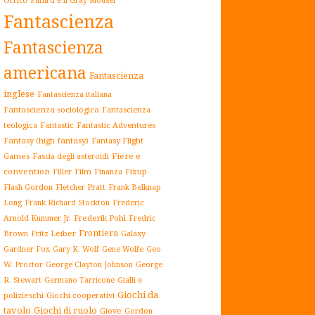
Fantascienza
Fantascienza
americana
Fantascienza
inglese
Fantascienza italiana
Fantascienza sociologica
Fantascienza
teologica
Fantastic
Fantastic Adventures
Fantasy (high fantasy)
Fantasy Flight
Games
Fiere e
Fascia degli asteroidi
convention
Film
Fixup
Filler
Finanza
Flash Gordon
Fletcher Pratt
Frank Belknap
Frederic
Long
Frank Richard Stockton
Arnold Kummer Jr.
Frederik Pohl
Fredric
Frontiera
Fritz Leiber
Galaxy
Brown
Gardner Fox
Gary K. Wolf
Gene Wolfe
Geo.
W. Proctor
George Clayton Johnson
George
Gialli e
R. Stewart
Germano Tarricone
Giochi da
polizieschi
Giochi cooperativi
tavolo
Giochi di ruolo
Giove
Gordon