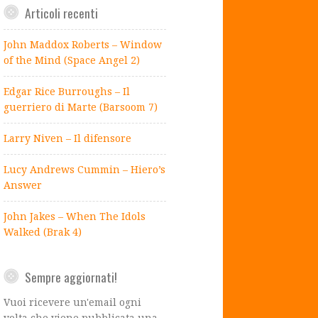
Articoli recenti
John Maddox Roberts – Window
of the Mind (Space Angel 2)
Edgar Rice Burroughs – Il
guerriero di Marte (Barsoom 7)
Larry Niven – Il difensore
Lucy Andrews Cummin – Hiero’s
Answer
John Jakes – When The Idols
Walked (Brak 4)
Sempre aggiornati!
Vuoi ricevere un'email ogni
volta che viene pubblicata una