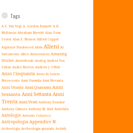
Tags
A.E. Van Vogt
A. Gordon Bennett
A.R.
Abraham Merritt
McKenzie
Alan Dean
Alfred Coppel
Foster
Alan E. Nourse
Alieni
Algernon Blackwood
Alien
Al
Amazing
Altre dimensioni
Sarrantonio
Stories
Ameritrash
Analog
Andrea Von
Andrew J. Offutt
Felten
Andre Norton
Anni Cinquanta
Anni di Inizio
Novecento
Anni Duemila
Anni Novanta
Anni
Anni Quaranta
Anni Ottanta
Anni Settanta
Anni
Sessanta
Trenta
Anni Venti
Anthony Boucher
Antichità
Anthony Gilmore
Anthony M. Rud
Antologie
Antonio Colacicco
Antropologia
Appendice N
Archeologia spaziale
Archeologia
Ardath