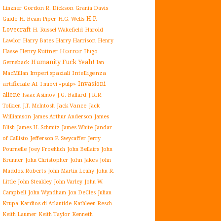
Gordon R. Dickson
Linzner
Grania Davis
H.P.
H. Beam Piper
Guide
H.G. Wells
Lovecraft
H. Russel Wakefield
Harold
Harry Harrison
Lawlor
Harry Bates
Henry
Horror
Henry Kuttner
Hasse
Hugo
Humanity Fuck Yeah!
Gernsback
Ian
Imperi spaziali
Intelligenza
MacMillan
Invasioni
artificiale AI
I nuovi «pulp»
aliene
J.G. Ballard
Isaac Asimov
J.R.R.
Jack Vance
Jack
Tolkien
J.T. McIntosh
Williamson
James Arthur Anderson
James
James White
Jandar
Blish
James H. Schmitz
of Callisto
Jefferson P. Swycaffer
Jerry
Pournelle
Joey Froehlich
John Bellairs
John
John Jakes
John
Brunner
John Christopher
Maddox Roberts
John Martin Leahy
John R.
John W.
Little
John Steakley
John Varley
Campbell
John Wyndham
Julian
Jon DeCles
Krupa
Kardios di Atlantide
Kathleen Resch
Keith Laumer
Keith Taylor
Kenneth