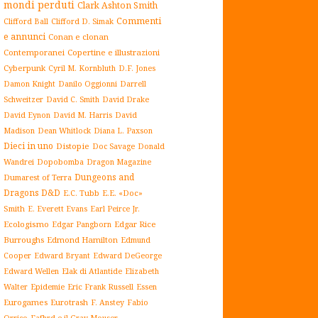
mondi perduti
Clark Ashton Smith
Commenti
Clifford Ball
Clifford D. Simak
e annunci
Conan e clonan
Contemporanei
Copertine e illustrazioni
Cyberpunk
Cyril M. Kornbluth
D.F. Jones
Damon Knight
Danilo Oggionni
Darrell
Schweitzer
David C. Smith
David Drake
David Eynon
David M. Harris
David
Madison
Dean Whitlock
Diana L. Paxson
Dieci in uno
Distopie
Doc Savage
Donald
Dopobomba
Dragon Magazine
Wandrei
Dungeons and
Dumarest of Terra
Dragons D&D
E.C. Tubb
E.E. «Doc»
Smith
E. Everett Evans
Earl Peirce Jr.
Ecologismo
Edgar Rice
Edgar Pangborn
Burroughs
Edmond Hamilton
Edmund
Cooper
Edward Bryant
Edward DeGeorge
Elak di Atlantide
Edward Wellen
Elizabeth
Epidemie
Eric Frank Russell
Essen
Walter
Eurogames
Eurotrash
F. Anstey
Fabio
Orrico
Fafhrd e il Gray Mouser