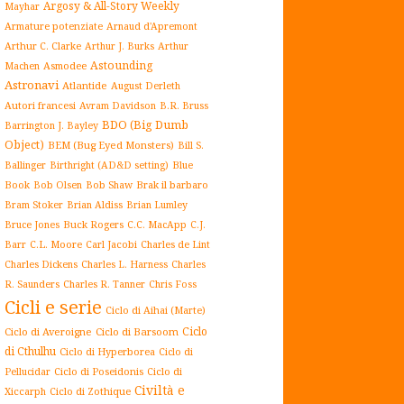
Argosy & All-Story Weekly
Mayhar
Armature potenziate
Arnaud d'Apremont
Arthur C. Clarke
Arthur J. Burks
Arthur
Astounding
Asmodee
Machen
Astronavi
Atlantide
August Derleth
Autori francesi
Avram Davidson
B.R. Bruss
BDO (Big Dumb
Barrington J. Bayley
Object)
BEM (Bug Eyed Monsters)
Bill S.
Blue
Ballinger
Birthright (AD&D setting)
Book
Brak il barbaro
Bob Olsen
Bob Shaw
Bram Stoker
Brian Aldiss
Brian Lumley
Buck Rogers
Bruce Jones
C.C. MacApp
C.J.
C.L. Moore
Carl Jacobi
Barr
Charles de Lint
Charles Dickens
Charles L. Harness
Charles
Charles R. Tanner
R. Saunders
Chris Foss
Cicli e serie
Ciclo di Aihai (Marte)
Ciclo
Ciclo di Averoigne
Ciclo di Barsoom
di Cthulhu
Ciclo di Hyperborea
Ciclo di
Ciclo di Poseidonis
Ciclo di
Pellucidar
Civiltà e
Xiccarph
Ciclo di Zothique