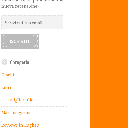
nuova recensione?
Scrivi
qui
tua
email
ISCRIVITI!
Categorie
Giochi
Libri
I migliori dieci
Mare magnum
Reviews in English