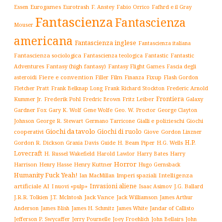
Essen
Eurogames
Eurotrash
F. Anstey
Fabio Orrico
Fafhrd e il Gray
Fantascienza
Fantascienza
Mouser
americana
Fantascienza inglese
Fantascienza italiana
Fantascienza sociologica
Fantascienza teologica
Fantastic
Fantastic
Adventures
Fantasy (high fantasy)
Fantasy Flight Games
Fascia degli
Fiere e convention
Film
Fixup
Flash Gordon
asteroidi
Filler
Finanza
Frederic Arnold
Fletcher Pratt
Frank Belknap Long
Frank Richard Stockton
Frontiera
Kummer Jr.
Frederik Pohl
Fritz Leiber
Galaxy
Fredric Brown
Gardner Fox
Gary K. Wolf
Gene Wolfe
Geo. W. Proctor
George Clayton
Gialli e polizieschi
Giochi
Johnson
George R. Stewart
Germano Tarricone
Giochi da tavolo
Giochi di ruolo
cooperativi
Giove
Gordon Linzner
H.P.
Gordon R. Dickson
H. Beam Piper
Grania Davis
Guide
H.G. Wells
Lovecraft
Harry
H. Russel Wakefield
Harold Lawlor
Harry Bates
Horror
Harrison
Henry Kuttner
Henry Hasse
Hugo Gernsback
Humanity Fuck Yeah!
Imperi spaziali
Intelligenza
Ian MacMillan
Invasioni aliene
artificiale AI
I nuovi «pulp»
J.G. Ballard
Isaac Asimov
Jack Vance
Jack Williamson
J.R.R. Tolkien
J.T. McIntosh
James Arthur
James White
Jandar of Callisto
Anderson
James Blish
James H. Schmitz
Jefferson P. Swycaffer
Jerry Pournelle
Joey Froehlich
John Bellairs
John