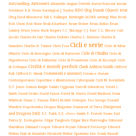
Astronavi
Astounding
Atlantide
August Derleth
Autori francesi
Avram
BDO (Big Dumb Object)
BEM
Davidson
B.R. Bruss
Barrington J. Bayley
(Bug Eyed Monsters)
Blue Book
Bill S. Ballinger
Birthright (AD&D setting)
Brak il barbaro
Bob Olsen
Bob Shaw
Bram Stoker
Brian Aldiss
Brian
Buck Rogers
C.L. Moore
Carl
Lumley
Bruce Jones
C.C. MacApp
C.J. Barr
Jacobi
Charles de Lint
Charles Dickens
Charles L. Harness
Charles R.
Cicli e serie
Charles R. Tanner
Ciclo di Aihai
Saunders
Chris Foss
Ciclo di Cthulhu
(Marte)
Ciclo di Averoigne
Ciclo di Barsoom
Ciclo di
Hyperborea
Ciclo di Poseidonis
Ciclo di Xiccarph
Ciclo
Ciclo di Pellucidar
Civiltà e mondi perduti
Clark Ashton Smith
di Zothique
Clifford
Commenti e annunci
Conan e clonan
Ball
Clifford D. Simak
Contemporanei
Copertine e illustrazioni
Cyberpunk
Cyril M. Kornbluth
D.F. Jones
Damon Knight
Danilo Oggionni
Darrell Schweitzer
David C.
Smith
David Drake
David Eynon
David M. Harris
David Madison
Dean
Dieci in uno
Distopie
Whitlock
Diana L. Paxson
Doc Savage
Donald
Dungeons
Dopobomba
Dragon Magazine
Dumarest of Terra
Wandrei
and Dragons D&D
E.C. Tubb
E.E. «Doc» Smith
E. Everett Evans
Earl
Ecologismo
Edgar Rice Burroughs
Edmond
Peirce Jr.
Edgar Pangborn
Hamilton
Edmund Cooper
Edward Bryant
Edward DeGeorge
Edward
Elak di Atlantide
Epidemie
Eric Frank Russell
Wellen
Elizabeth Walter