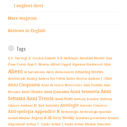
I migliori dieci
Mare magnum
Reviews in English
Tags
Abraham Merritt
A.E. Van Vogt
A. Gordon Bennett
A.R. McKenzie
Alan
Alfred Coppel
Dean Foster
Alan E. Nourse
Algernon Blackwood
Alien
Alieni
Amazing Stories
Altre dimensioni
Al Sarrantonio
Ameritrash
Analog
Andrew J. Offutt
Andrea Von Felten
Andre Norton
Anni Cinquanta
Anni di Inizio Novecento
Anni Duemila
Anni
Anni
Anni Sessanta
Anni Quaranta
Anni Ottanta
Novanta
Settanta
Anni Trenta
Anni Venti
Anthony Boucher
Anthony
Antologie
Antichità
Antonio Colacicco
Gilmore
Anthony M. Rud
Antropologia
Appendice N
Archeologia spaziale
Archeologia
Argosy & All-Story Weekly
Armature potenziate
Ardath Mayhar
Arnaud
Arthur C. Clarke
Asmodee
d'Apremont
Arthur J. Burks
Arthur Machen