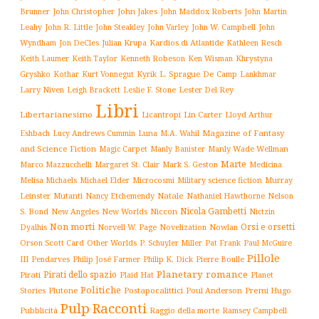
John Jakes
John Maddox Roberts
Brunner
John Christopher
John Martin
John W. Campbell
John
Leahy
John R. Little
John Steakley
John Varley
Wyndham
Julian Krupa
Kardios di Atlantide
Jon DeCles
Kathleen Resch
Keith Laumer
Keith Taylor
Kenneth Robeson
Ken Wisman
Khrystyna
L. Sprague De Camp
Gryshko
Kothar
Kurt Vonnegut
Kyrik
Lankhmar
Larry Niven
Lester Del Rey
Leigh Brackett
Leslie F. Stone
Libri
Libertarianesimo
Licantropi
Lin Carter
Lloyd Arthur
Luna
Magazine of Fantasy
Eshbach
Lucy Andrews Cummin
M.A. Wahil
and Science Fiction
Manly Wade Wellman
Magic Carpet
Manly Banister
Marte
Margaret St. Clair
Mark S. Geston
Marco Mazzucchelli
Medicina
Military science fiction
Murray
Melisa Michaels
Michael Elder
Microcosmi
Leinster
Mutanti
Natale
Nelson
Nancy Etchemendy
Nathaniel Hawthorne
Nicola Gambetti
S. Bond
Niccon
New Angeles
New Worlds
Nictzin
Non morti
Orsi e orsetti
Norvell W. Page
Novelization
Nowlan
Dyalhis
Orson Scott Card
Other Worlds
P. Schuyler Miller
Pat Frank
Paul McGuire
Pillole
Philip José Farmer
Philip K. Dick
III
Pendarves
Pierre Boulle
Planetary romance
Pirati dello spazio
Pirati
Plaid Hat
Planet
Politiche
Plutone
Postapocalittici
Poul Anderson
Premi Hugo
Stories
Pulp
Racconti
Pubblicità
Raggio della morte
Ramsey Campbell