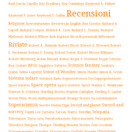
Ray Cummings
Raul Garcia Capella
Ray Bradbury
Raymond A. Palmer
Recensioni
Raymond F. Jones
Raymond Z. Gallun
Religione
Retrofuturismo
Reviews in English
Rex Gordon
Richard A.
Richard
Lupoff
Richard Cowper
Richard K. Lyon
Richard L. Tierney
Matheson
Richard Wilson
Ricordi personali
Riflessioni
Rick Raphael
Riviste
Robert Bloch
Robert E. Howard
Robert A. Heinlein
Robert
Robert F. Young
E. Vardeman
Robert Fester
Robert Moore Williams
Robert Silverberg
Robot
Robin Kincaid
Roger S. Vreeland
Roger Zelazny
Science fantasy
RPGs
Saturno
Seabury
Ron Goulart
Saggistica
Sense of Wonder
Quinn
Selma Lagerlöf
Simon Hawke
Simon R. Green
Sistema solare
Solomon Kane
Sopravvivenza
Sovrappopolazione
Space opera
Space western
Sport
Stanley G. Weinbaum
Space marines
Stanton A. Coblentz
Startling Stories
Sterling E. Lanier
Stephen Gallagher
Storie multigenerazionali
Su commissione
Steven Utley
Strange Stories
Superscienza
Sword and
Sword and planet
Suzette Haden Elgin
sorcery
Telepatia
Tartaria
Teatro
Telefilm
Tanith Lee
Tarzan
Televisione
Terra cava
Terra morente
Terraformazione
Terra piatta
Thrilling Wonder Stories
Theodore Sturgeon
Thongor
Tom Goodwin
Umorismo
Traveller
Travelogues
Twilight Struggle
Transumanesimo