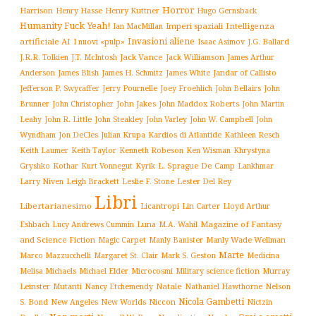
Horror
Harrison
Henry Kuttner
Henry Hasse
Hugo Gernsback
Humanity Fuck Yeah!
Imperi spaziali
Intelligenza
Ian MacMillan
Invasioni aliene
artificiale AI
I nuovi «pulp»
J.G. Ballard
Isaac Asimov
Jack Vance
Jack Williamson
J.R.R. Tolkien
J.T. McIntosh
James Arthur
James White
Jandar of Callisto
Anderson
James Blish
James H. Schmitz
Jefferson P. Swycaffer
Jerry Pournelle
Joey Froehlich
John Bellairs
John
John Jakes
John Maddox Roberts
Brunner
John Christopher
John Martin
John W. Campbell
John
Leahy
John R. Little
John Steakley
John Varley
Wyndham
Julian Krupa
Kardios di Atlantide
Jon DeCles
Kathleen Resch
Keith Laumer
Keith Taylor
Kenneth Robeson
Ken Wisman
Khrystyna
L. Sprague De Camp
Gryshko
Kothar
Kurt Vonnegut
Kyrik
Lankhmar
Larry Niven
Lester Del Rey
Leigh Brackett
Leslie F. Stone
Libri
Libertarianesimo
Licantropi
Lin Carter
Lloyd Arthur
Luna
Magazine of Fantasy
Eshbach
Lucy Andrews Cummin
M.A. Wahil
and Science Fiction
Manly Wade Wellman
Magic Carpet
Manly Banister
Marte
Margaret St. Clair
Mark S. Geston
Marco Mazzucchelli
Medicina
Military science fiction
Murray
Melisa Michaels
Michael Elder
Microcosmi
Leinster
Mutanti
Natale
Nelson
Nancy Etchemendy
Nathaniel Hawthorne
Nicola Gambetti
S. Bond
Niccon
New Angeles
New Worlds
Nictzin