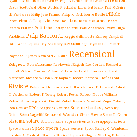
Non morti
Orsi e orsetti
Norvell W. Page
Novelization
Nowlan
Dyalhis
Orson Scott Card
Other Worlds
P. Schuyler Miller
Pat Frank
Paul McGuire
Pillole
Philip José Farmer
Philip K. Dick
III
Pendarves
Pierre Boulle
Planetary romance
Pirati dello spazio
Pirati
Plaid Hat
Planet
Politiche
Plutone
Postapocalittici
Poul Anderson
Premi Hugo
Stories
Pulp
Racconti
Pubblicità
Raggio della morte
Ramsey Campbell
Ray Cummings
Raul Garcia Capella
Ray Bradbury
Raymond A. Palmer
Recensioni
Raymond F. Jones
Raymond Z. Gallun
Religione
Retrofuturismo
Reviews in English
Rex Gordon
Richard A.
Richard
Lupoff
Richard Cowper
Richard K. Lyon
Richard L. Tierney
Matheson
Richard Wilson
Ricordi personali
Riflessioni
Rick Raphael
Riviste
Robert Bloch
Robert E. Howard
Robert A. Heinlein
Robert
Robert F. Young
E. Vardeman
Robert Fester
Robert Moore Williams
Robert Silverberg
Robot
Robin Kincaid
Roger S. Vreeland
Roger Zelazny
Science fantasy
RPGs
Saturno
Seabury
Ron Goulart
Saggistica
Sense of Wonder
Quinn
Selma Lagerlöf
Simon Hawke
Simon R. Green
Sistema solare
Solomon Kane
Sopravvivenza
Sovrappopolazione
Space opera
Space western
Sport
Stanley G. Weinbaum
Space marines
Stanton A. Coblentz
Startling Stories
Sterling E. Lanier
Stephen Gallagher