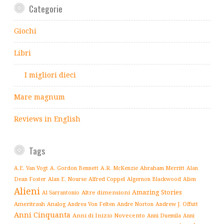
Categorie
Giochi
Libri
I migliori dieci
Mare magnum
Reviews in English
Tags
Abraham Merritt
A.E. Van Vogt
A. Gordon Bennett
A.R. McKenzie
Alan
Alfred Coppel
Dean Foster
Alan E. Nourse
Algernon Blackwood
Alien
Alieni
Amazing Stories
Altre dimensioni
Al Sarrantonio
Ameritrash
Analog
Andrew J. Offutt
Andrea Von Felten
Andre Norton
Anni Cinquanta
Anni di Inizio Novecento
Anni Duemila
Anni