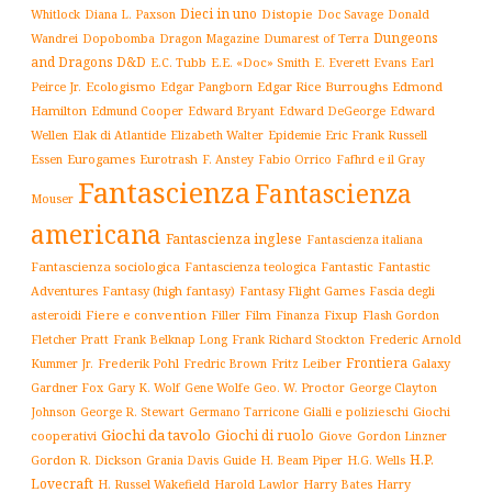
Dieci in uno
Distopie
Whitlock
Diana L. Paxson
Doc Savage
Donald
Dungeons
Dopobomba
Dragon Magazine
Dumarest of Terra
Wandrei
and Dragons D&D
E.C. Tubb
E.E. «Doc» Smith
E. Everett Evans
Earl
Ecologismo
Edgar Rice Burroughs
Edmond
Peirce Jr.
Edgar Pangborn
Hamilton
Edmund Cooper
Edward Bryant
Edward DeGeorge
Edward
Elak di Atlantide
Epidemie
Eric Frank Russell
Wellen
Elizabeth Walter
Essen
Eurogames
Eurotrash
F. Anstey
Fabio Orrico
Fafhrd e il Gray
Fantascienza
Fantascienza
Mouser
americana
Fantascienza inglese
Fantascienza italiana
Fantascienza sociologica
Fantascienza teologica
Fantastic
Fantastic
Adventures
Fantasy (high fantasy)
Fantasy Flight Games
Fascia degli
Fiere e convention
Film
Fixup
Flash Gordon
asteroidi
Filler
Finanza
Frederic Arnold
Fletcher Pratt
Frank Belknap Long
Frank Richard Stockton
Frontiera
Kummer Jr.
Frederik Pohl
Fritz Leiber
Galaxy
Fredric Brown
Gardner Fox
Gary K. Wolf
Gene Wolfe
Geo. W. Proctor
George Clayton
Gialli e polizieschi
Giochi
Johnson
George R. Stewart
Germano Tarricone
Giochi da tavolo
Giochi di ruolo
cooperativi
Giove
Gordon Linzner
H.P.
Gordon R. Dickson
H. Beam Piper
Grania Davis
Guide
H.G. Wells
Lovecraft
Harry
H. Russel Wakefield
Harold Lawlor
Harry Bates