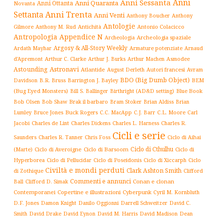
Anni
Anni Sessanta
Anni Quaranta
Anni Ottanta
Novanta
Settanta
Anni Trenta
Anni Venti
Anthony Boucher
Anthony
Antologie
Antichità
Antonio Colacicco
Gilmore
Anthony M. Rud
Antropologia
Appendice N
Archeologia spaziale
Archeologia
Argosy & All-Story Weekly
Armature potenziate
Ardath Mayhar
Arnaud
Arthur C. Clarke
Asmodee
d'Apremont
Arthur J. Burks
Arthur Machen
Astronavi
Astounding
Atlantide
August Derleth
Autori francesi
Avram
BDO (Big Dumb Object)
BEM
Davidson
B.R. Bruss
Barrington J. Bayley
(Bug Eyed Monsters)
Blue Book
Bill S. Ballinger
Birthright (AD&D setting)
Brak il barbaro
Bob Olsen
Bob Shaw
Bram Stoker
Brian Aldiss
Brian
Buck Rogers
C.L. Moore
Carl
Lumley
Bruce Jones
C.C. MacApp
C.J. Barr
Jacobi
Charles de Lint
Charles Dickens
Charles L. Harness
Charles R.
Cicli e serie
Charles R. Tanner
Ciclo di Aihai
Saunders
Chris Foss
Ciclo di Cthulhu
(Marte)
Ciclo di Averoigne
Ciclo di Barsoom
Ciclo di
Hyperborea
Ciclo di Poseidonis
Ciclo di Xiccarph
Ciclo
Ciclo di Pellucidar
Civiltà e mondi perduti
Clark Ashton Smith
di Zothique
Clifford
Commenti e annunci
Conan e clonan
Ball
Clifford D. Simak
Contemporanei
Copertine e illustrazioni
Cyberpunk
Cyril M. Kornbluth
D.F. Jones
Damon Knight
Danilo Oggionni
Darrell Schweitzer
David C.
Smith
David Drake
David Eynon
David M. Harris
David Madison
Dean