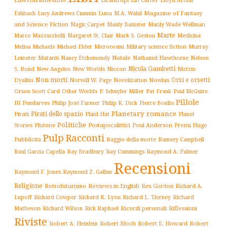
Luna
Magazine of Fantasy
Eshbach
Lucy Andrews Cummin
M.A. Wahil
and Science Fiction
Manly Wade Wellman
Magic Carpet
Manly Banister
Marte
Margaret St. Clair
Mark S. Geston
Marco Mazzucchelli
Medicina
Military science fiction
Murray
Melisa Michaels
Michael Elder
Microcosmi
Leinster
Mutanti
Natale
Nelson
Nancy Etchemendy
Nathaniel Hawthorne
Nicola Gambetti
S. Bond
Niccon
New Angeles
New Worlds
Nictzin
Non morti
Orsi e orsetti
Norvell W. Page
Novelization
Nowlan
Dyalhis
Orson Scott Card
Other Worlds
P. Schuyler Miller
Pat Frank
Paul McGuire
Pillole
Philip José Farmer
Philip K. Dick
III
Pendarves
Pierre Boulle
Planetary romance
Pirati dello spazio
Pirati
Plaid Hat
Planet
Politiche
Plutone
Postapocalittici
Poul Anderson
Premi Hugo
Stories
Pulp
Racconti
Pubblicità
Raggio della morte
Ramsey Campbell
Ray Cummings
Raul Garcia Capella
Ray Bradbury
Raymond A. Palmer
Recensioni
Raymond F. Jones
Raymond Z. Gallun
Religione
Retrofuturismo
Reviews in English
Rex Gordon
Richard A.
Richard
Lupoff
Richard Cowper
Richard K. Lyon
Richard L. Tierney
Matheson
Richard Wilson
Ricordi personali
Riflessioni
Rick Raphael
Riviste
Robert Bloch
Robert E. Howard
Robert A. Heinlein
Robert