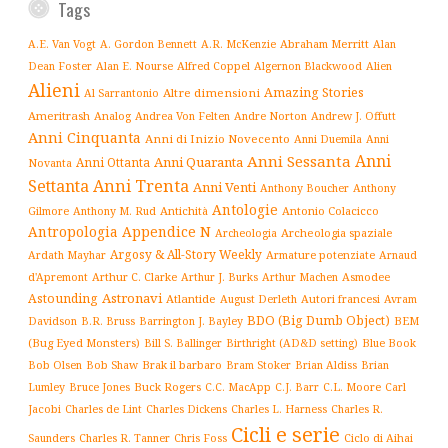
Tags
Abraham Merritt
A.E. Van Vogt
A. Gordon Bennett
A.R. McKenzie
Alan
Alfred Coppel
Dean Foster
Alan E. Nourse
Algernon Blackwood
Alien
Alieni
Amazing Stories
Altre dimensioni
Al Sarrantonio
Ameritrash
Analog
Andrew J. Offutt
Andrea Von Felten
Andre Norton
Anni Cinquanta
Anni di Inizio Novecento
Anni Duemila
Anni
Anni
Anni Sessanta
Anni Quaranta
Anni Ottanta
Novanta
Settanta
Anni Trenta
Anni Venti
Anthony Boucher
Anthony
Antologie
Antichità
Antonio Colacicco
Gilmore
Anthony M. Rud
Antropologia
Appendice N
Archeologia spaziale
Archeologia
Argosy & All-Story Weekly
Armature potenziate
Ardath Mayhar
Arnaud
Arthur C. Clarke
Asmodee
d'Apremont
Arthur J. Burks
Arthur Machen
Astronavi
Astounding
Atlantide
August Derleth
Autori francesi
Avram
BDO (Big Dumb Object)
BEM
Davidson
B.R. Bruss
Barrington J. Bayley
(Bug Eyed Monsters)
Blue Book
Bill S. Ballinger
Birthright (AD&D setting)
Brak il barbaro
Bob Olsen
Bob Shaw
Bram Stoker
Brian Aldiss
Brian
Buck Rogers
C.L. Moore
Carl
Lumley
Bruce Jones
C.C. MacApp
C.J. Barr
Jacobi
Charles de Lint
Charles Dickens
Charles L. Harness
Charles R.
Cicli e serie
Charles R. Tanner
Ciclo di Aihai
Saunders
Chris Foss