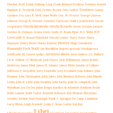
Frederic Arnold
Fletcher Pratt
Frank Belknap Long
Frank Richard Stockton
Frontiera
Kummer Jr.
Frederik Pohl
Fritz Leiber
Galaxy
Fredric Brown
Gardner Fox
Gary K. Wolf
Gene Wolfe
Geo. W. Proctor
George Clayton
Gialli e polizieschi
Giochi
Johnson
George R. Stewart
Germano Tarricone
Giochi da tavolo
Giochi di ruolo
cooperativi
Giove
Gordon Linzner
H.P.
Gordon R. Dickson
H. Beam Piper
Grania Davis
Guide
H.G. Wells
Lovecraft
Harry
H. Russel Wakefield
Harold Lawlor
Harry Bates
Horror
Harrison
Henry Kuttner
Henry Hasse
Hugo Gernsback
Humanity Fuck Yeah!
Imperi spaziali
Intelligenza
Ian MacMillan
Invasioni aliene
artificiale AI
I nuovi «pulp»
J.G. Ballard
Isaac Asimov
Jack Vance
Jack Williamson
J.R.R. Tolkien
J.T. McIntosh
James Arthur
James White
Jandar of Callisto
Anderson
James Blish
James H. Schmitz
Jefferson P. Swycaffer
Jerry Pournelle
Joey Froehlich
John Bellairs
John
John Jakes
John Maddox Roberts
Brunner
John Christopher
John Martin
John W. Campbell
John
Leahy
John R. Little
John Steakley
John Varley
Wyndham
Julian Krupa
Kardios di Atlantide
Jon DeCles
Kathleen Resch
Keith Laumer
Keith Taylor
Kenneth Robeson
Ken Wisman
Khrystyna
L. Sprague De Camp
Gryshko
Kothar
Kurt Vonnegut
Kyrik
Lankhmar
Larry Niven
Lester Del Rey
Leigh Brackett
Leslie F. Stone
Libri
Libertarianesimo
Licantropi
Lin Carter
Lloyd Arthur