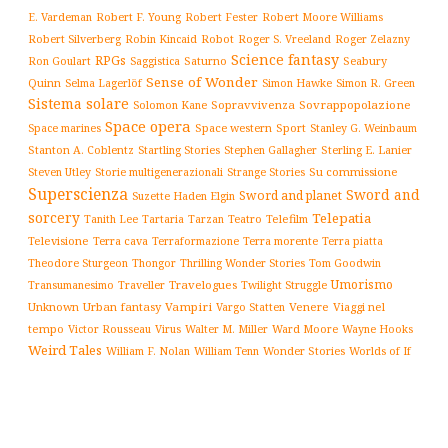
Robert F. Young
E. Vardeman
Robert Fester
Robert Moore Williams
Robert Silverberg
Robot
Robin Kincaid
Roger S. Vreeland
Roger Zelazny
Science fantasy
RPGs
Saturno
Seabury
Ron Goulart
Saggistica
Sense of Wonder
Quinn
Selma Lagerlöf
Simon Hawke
Simon R. Green
Sistema solare
Solomon Kane
Sopravvivenza
Sovrappopolazione
Space opera
Space western
Sport
Stanley G. Weinbaum
Space marines
Stanton A. Coblentz
Startling Stories
Sterling E. Lanier
Stephen Gallagher
Storie multigenerazionali
Su commissione
Steven Utley
Strange Stories
Superscienza
Sword and
Sword and planet
Suzette Haden Elgin
sorcery
Telepatia
Tartaria
Teatro
Telefilm
Tanith Lee
Tarzan
Televisione
Terra cava
Terra morente
Terraformazione
Terra piatta
Thrilling Wonder Stories
Theodore Sturgeon
Thongor
Tom Goodwin
Umorismo
Traveller
Travelogues
Twilight Struggle
Transumanesimo
Unknown
Urban fantasy
Vampiri
Venere
Viaggi nel
Vargo Statten
tempo
Victor Rousseau
Virus
Walter M. Miller
Ward Moore
Wayne Hooks
Weird Tales
William Tenn
Wonder Stories
Worlds of If
William F. Nolan