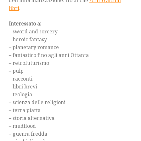
dell’informatizzazione. Ho anche
scritto alcuni
libri
.
Interessato a:
– sword and sorcery
– heroic fantasy
– planetary romance
– fantastico fino agli anni Ottanta
– retrofuturismo
– pulp
– racconti
– libri brevi
– teologia
– scienza delle religioni
– terra piatta
– storia alternativa
– mudflood
– guerra fredda