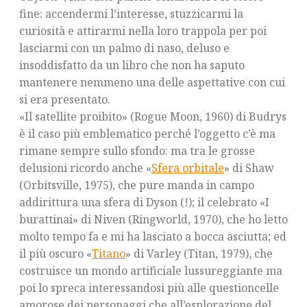
fine: accendermi l’interesse, stuzzicarmi la
curiosità e attirarmi nella loro trappola per poi
lasciarmi con un palmo di naso, deluso e
insoddisfatto da un libro che non ha saputo
mantenere nemmeno una delle aspettative con cui
si era presentato.
«Il satellite proibito» (Rogue Moon, 1960) di Budrys
è il caso più emblematico perché l’oggetto c’è ma
rimane sempre sullo sfondo: ma tra le grosse
delusioni ricordo anche «
Sfera orbitale
» di Shaw
(Orbitsville, 1975), che pure manda in campo
addirittura una sfera di Dyson (!); il celebrato «I
burattinai» di Niven (Ringworld, 1970), che ho letto
molto tempo fa e mi ha lasciato a bocca asciutta; ed
il più oscuro «
Titano
» di Varley (Titan, 1979), che
costruisce un mondo artificiale lussureggiante ma
poi lo spreca interessandosi più alle questioncelle
amorose dei personaggi che all’esplorazione del