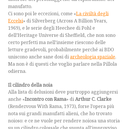
manufatto.
Ci sono poi le eccezioni, come «
La civiltà degli
Eccelsi
» di Silverberg (Across A Billion Years,
1969), e le serie degli Heechee di Pohl e
dell’Heritage Universe di Sheffield, che non sono
certo perfetti ma nell’insieme riescono delle
letture gradevoli, probabilmente perché ai BDO
uniscono anche sane dosi di
archeologia spaziale
.
Ma non è di questi che voglio parlare nella Pillola
odierna.
Il cilindro della noia
Alla lista di delusioni deve purtroppo aggiungersi
anche «
Incontro con Rama
» di
Arthur C. Clarke
(Rendezvous With Rama, 1973), forse l’opera più
nota sui grandi manufatti alieni, che ho trovato
noioso: e ce ne vuole per rendere noiosa una storia
su un cilindro colossale che spunta all’improvviso