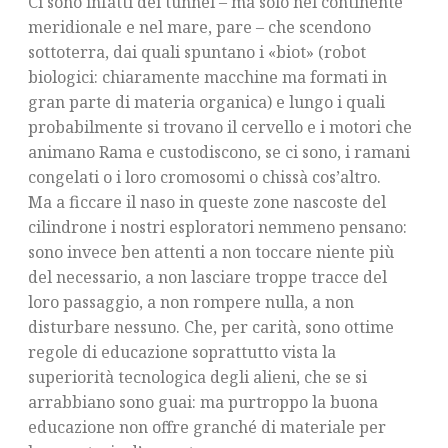
Ci sono infatti dei tunnel – ma solo nel continente
meridionale e nel mare, pare – che scendono
sottoterra, dai quali spuntano i «biot» (robot
biologici: chiaramente macchine ma formati in
gran parte di materia organica) e lungo i quali
probabilmente si trovano il cervello e i motori che
animano Rama e custodiscono, se ci sono, i ramani
congelati o i loro cromosomi o chissà cos’altro.
Ma a ficcare il naso in queste zone nascoste del
cilindrone i nostri esploratori nemmeno pensano:
sono invece ben attenti a non toccare niente più
del necessario, a non lasciare troppe tracce del
loro passaggio, a non rompere nulla, a non
disturbare nessuno. Che, per carità, sono ottime
regole di educazione soprattutto vista la
superiorità tecnologica degli alieni, che se si
arrabbiano sono guai: ma purtroppo la buona
educazione non offre granché di materiale per