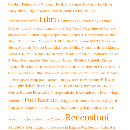
L. Sprague De Camp
Gryshko
Kothar
Kurt Vonnegut
Kyrik
Lankhmar
Larry Niven
Lester Del Rey
Leigh Brackett
Leslie F. Stone
Libri
Libertarianesimo
Licantropi
Lin Carter
Lloyd Arthur
Luna
Magazine of Fantasy
Eshbach
Lucy Andrews Cummin
M.A. Wahil
and Science Fiction
Manly Wade Wellman
Magic Carpet
Manly Banister
Marte
Margaret St. Clair
Mark S. Geston
Marco Mazzucchelli
Medicina
Military science fiction
Murray
Melisa Michaels
Michael Elder
Microcosmi
Leinster
Mutanti
Natale
Nelson
Nancy Etchemendy
Nathaniel Hawthorne
Nicola Gambetti
S. Bond
Niccon
New Angeles
New Worlds
Nictzin
Non morti
Orsi e orsetti
Norvell W. Page
Novelization
Nowlan
Dyalhis
Orson Scott Card
Other Worlds
P. Schuyler Miller
Pat Frank
Paul McGuire
Pillole
Philip José Farmer
Philip K. Dick
III
Pendarves
Pierre Boulle
Planetary romance
Pirati dello spazio
Pirati
Plaid Hat
Planet
Politiche
Plutone
Postapocalittici
Poul Anderson
Premi Hugo
Stories
Pulp
Racconti
Pubblicità
Raggio della morte
Ramsey Campbell
Ray Cummings
Raul Garcia Capella
Ray Bradbury
Raymond A. Palmer
Recensioni
Raymond F. Jones
Raymond Z. Gallun
Religione
Retrofuturismo
Reviews in English
Rex Gordon
Richard A.