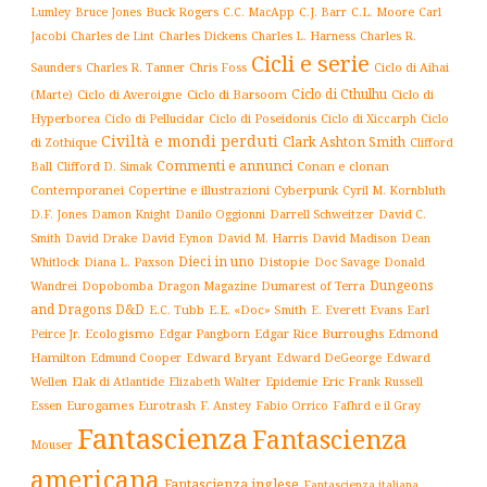
Buck Rogers
C.L. Moore
Carl
Lumley
Bruce Jones
C.C. MacApp
C.J. Barr
Jacobi
Charles de Lint
Charles Dickens
Charles L. Harness
Charles R.
Cicli e serie
Charles R. Tanner
Ciclo di Aihai
Saunders
Chris Foss
Ciclo di Cthulhu
(Marte)
Ciclo di Averoigne
Ciclo di Barsoom
Ciclo di
Hyperborea
Ciclo di Poseidonis
Ciclo di Xiccarph
Ciclo
Ciclo di Pellucidar
Civiltà e mondi perduti
Clark Ashton Smith
di Zothique
Clifford
Commenti e annunci
Conan e clonan
Ball
Clifford D. Simak
Contemporanei
Copertine e illustrazioni
Cyberpunk
Cyril M. Kornbluth
D.F. Jones
Damon Knight
Danilo Oggionni
Darrell Schweitzer
David C.
Smith
David Drake
David Eynon
David M. Harris
David Madison
Dean
Dieci in uno
Distopie
Whitlock
Diana L. Paxson
Doc Savage
Donald
Dungeons
Dopobomba
Dragon Magazine
Dumarest of Terra
Wandrei
and Dragons D&D
E.C. Tubb
E.E. «Doc» Smith
E. Everett Evans
Earl
Ecologismo
Edgar Rice Burroughs
Edmond
Peirce Jr.
Edgar Pangborn
Hamilton
Edmund Cooper
Edward Bryant
Edward DeGeorge
Edward
Elak di Atlantide
Epidemie
Eric Frank Russell
Wellen
Elizabeth Walter
Essen
Eurogames
Eurotrash
F. Anstey
Fabio Orrico
Fafhrd e il Gray
Fantascienza
Fantascienza
Mouser
americana
Fantascienza inglese
Fantascienza italiana