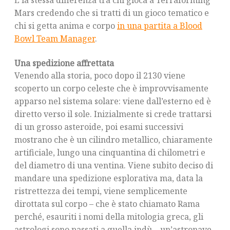
È la stessa differenza tra chi gioca a Terraforming
Mars credendo che si tratti di un gioco tematico e
chi si getta anima e corpo
in una partita a Blood
Bowl Team Manager
.
Una spedizione affrettata
Venendo alla storia, poco dopo il 2130 viene
scoperto un corpo celeste che è improvvisamente
apparso nel sistema solare: viene dall’esterno ed è
diretto verso il sole. Inizialmente si crede trattarsi
di un grosso asteroide, poi esami successivi
mostrano che è un cilindro metallico, chiaramente
artificiale, lungo una cinquantina di chilometri e
del diametro di una ventina. Viene subito deciso di
mandare una spedizione esplorativa ma, data la
ristrettezza dei tempi, viene semplicemente
dirottata sul corpo – che è stato chiamato Rama
perché, esauriti i nomi della mitologia greca, gli
astrologi sono passati a quella indù – un’astronave