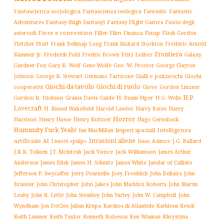
Fantascienza sociologica
Fantascienza teologica
Fantastic
Fantastic
Adventures
Fantasy (high fantasy)
Fantasy Flight Games
Fascia degli
Fiere e convention
Film
Fixup
Flash Gordon
asteroidi
Filler
Finanza
Frederic Arnold
Fletcher Pratt
Frank Belknap Long
Frank Richard Stockton
Frontiera
Kummer Jr.
Frederik Pohl
Fritz Leiber
Galaxy
Fredric Brown
Gardner Fox
Gary K. Wolf
Gene Wolfe
Geo. W. Proctor
George Clayton
Gialli e polizieschi
Giochi
Johnson
George R. Stewart
Germano Tarricone
Giochi da tavolo
Giochi di ruolo
cooperativi
Giove
Gordon Linzner
H.P.
Gordon R. Dickson
H. Beam Piper
Grania Davis
Guide
H.G. Wells
Lovecraft
Harry
H. Russel Wakefield
Harold Lawlor
Harry Bates
Horror
Harrison
Henry Kuttner
Henry Hasse
Hugo Gernsback
Humanity Fuck Yeah!
Imperi spaziali
Intelligenza
Ian MacMillan
Invasioni aliene
artificiale AI
I nuovi «pulp»
J.G. Ballard
Isaac Asimov
Jack Vance
Jack Williamson
J.R.R. Tolkien
J.T. McIntosh
James Arthur
James White
Jandar of Callisto
Anderson
James Blish
James H. Schmitz
Jefferson P. Swycaffer
Jerry Pournelle
Joey Froehlich
John Bellairs
John
John Jakes
John Maddox Roberts
Brunner
John Christopher
John Martin
John W. Campbell
John
Leahy
John R. Little
John Steakley
John Varley
Wyndham
Julian Krupa
Kardios di Atlantide
Jon DeCles
Kathleen Resch
Keith Laumer
Keith Taylor
Kenneth Robeson
Ken Wisman
Khrystyna