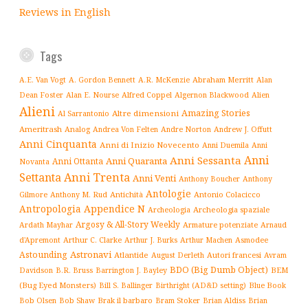
Reviews in English
Tags
Abraham Merritt
A.E. Van Vogt
A. Gordon Bennett
A.R. McKenzie
Alan
Alfred Coppel
Dean Foster
Alan E. Nourse
Algernon Blackwood
Alien
Alieni
Amazing Stories
Altre dimensioni
Al Sarrantonio
Ameritrash
Analog
Andrew J. Offutt
Andrea Von Felten
Andre Norton
Anni Cinquanta
Anni di Inizio Novecento
Anni Duemila
Anni
Anni
Anni Sessanta
Anni Quaranta
Anni Ottanta
Novanta
Settanta
Anni Trenta
Anni Venti
Anthony Boucher
Anthony
Antologie
Antichità
Antonio Colacicco
Gilmore
Anthony M. Rud
Antropologia
Appendice N
Archeologia spaziale
Archeologia
Argosy & All-Story Weekly
Armature potenziate
Ardath Mayhar
Arnaud
Arthur C. Clarke
Asmodee
d'Apremont
Arthur J. Burks
Arthur Machen
Astronavi
Astounding
Atlantide
August Derleth
Autori francesi
Avram
BDO (Big Dumb Object)
BEM
Davidson
B.R. Bruss
Barrington J. Bayley
(Bug Eyed Monsters)
Blue Book
Bill S. Ballinger
Birthright (AD&D setting)
Brak il barbaro
Bob Olsen
Bob Shaw
Bram Stoker
Brian Aldiss
Brian