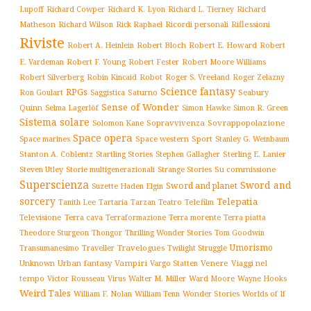
Richard
Lupoff
Richard Cowper
Richard K. Lyon
Richard L. Tierney
Matheson
Richard Wilson
Ricordi personali
Riflessioni
Rick Raphael
Riviste
Robert Bloch
Robert E. Howard
Robert A. Heinlein
Robert
Robert F. Young
E. Vardeman
Robert Fester
Robert Moore Williams
Robert Silverberg
Robot
Robin Kincaid
Roger S. Vreeland
Roger Zelazny
Science fantasy
RPGs
Saturno
Seabury
Ron Goulart
Saggistica
Sense of Wonder
Quinn
Selma Lagerlöf
Simon Hawke
Simon R. Green
Sistema solare
Solomon Kane
Sopravvivenza
Sovrappopolazione
Space opera
Space western
Sport
Stanley G. Weinbaum
Space marines
Stanton A. Coblentz
Startling Stories
Sterling E. Lanier
Stephen Gallagher
Storie multigenerazionali
Su commissione
Steven Utley
Strange Stories
Superscienza
Sword and
Sword and planet
Suzette Haden Elgin
sorcery
Telepatia
Tartaria
Teatro
Telefilm
Tanith Lee
Tarzan
Televisione
Terra cava
Terra morente
Terraformazione
Terra piatta
Thrilling Wonder Stories
Theodore Sturgeon
Thongor
Tom Goodwin
Umorismo
Traveller
Travelogues
Twilight Struggle
Transumanesimo
Unknown
Urban fantasy
Vampiri
Venere
Viaggi nel
Vargo Statten
tempo
Victor Rousseau
Virus
Walter M. Miller
Ward Moore
Wayne Hooks
Weird Tales
William Tenn
Wonder Stories
Worlds of If
William F. Nolan