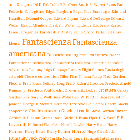
and Dragons D&D
E.C. Tubb
E.E. «Doc» Smith
E. Everett Evans
Earl
Ecologismo
Edgar Rice Burroughs
Edmond
Peirce Jr.
Edgar Pangborn
Hamilton
Edmund Cooper
Edward Bryant
Edward DeGeorge
Edward
Elak di Atlantide
Epidemie
Eric Frank Russell
Wellen
Elizabeth Walter
Essen
Eurogames
Eurotrash
F. Anstey
Fabio Orrico
Fafhrd e il Gray
Fantascienza
Fantascienza
Mouser
americana
Fantascienza inglese
Fantascienza italiana
Fantascienza sociologica
Fantascienza teologica
Fantastic
Fantastic
Adventures
Fantasy (high fantasy)
Fantasy Flight Games
Fascia degli
Fiere e convention
Film
Fixup
Flash Gordon
asteroidi
Filler
Finanza
Frederic Arnold
Fletcher Pratt
Frank Belknap Long
Frank Richard Stockton
Frontiera
Kummer Jr.
Frederik Pohl
Fritz Leiber
Galaxy
Fredric Brown
Gardner Fox
Gary K. Wolf
Gene Wolfe
Geo. W. Proctor
George Clayton
Gialli e polizieschi
Giochi
Johnson
George R. Stewart
Germano Tarricone
Giochi da tavolo
Giochi di ruolo
cooperativi
Giove
Gordon Linzner
H.P.
Gordon R. Dickson
H. Beam Piper
Grania Davis
Guide
H.G. Wells
Lovecraft
Harry
H. Russel Wakefield
Harold Lawlor
Harry Bates
Horror
Harrison
Henry Kuttner
Henry Hasse
Hugo Gernsback
Humanity Fuck Yeah!
Imperi spaziali
Intelligenza
Ian MacMillan