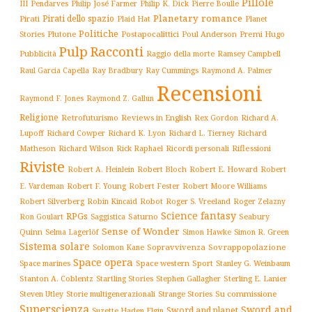
Pillole
Philip José Farmer
Philip K. Dick
III
Pendarves
Pierre Boulle
Planetary romance
Pirati dello spazio
Pirati
Plaid Hat
Planet
Politiche
Plutone
Postapocalittici
Poul Anderson
Premi Hugo
Stories
Pulp
Racconti
Pubblicità
Raggio della morte
Ramsey Campbell
Ray Cummings
Raul Garcia Capella
Ray Bradbury
Raymond A. Palmer
Recensioni
Raymond F. Jones
Raymond Z. Gallun
Religione
Retrofuturismo
Reviews in English
Rex Gordon
Richard A.
Richard
Lupoff
Richard Cowper
Richard K. Lyon
Richard L. Tierney
Matheson
Richard Wilson
Ricordi personali
Riflessioni
Rick Raphael
Riviste
Robert Bloch
Robert E. Howard
Robert A. Heinlein
Robert
Robert F. Young
E. Vardeman
Robert Fester
Robert Moore Williams
Robert Silverberg
Robot
Robin Kincaid
Roger S. Vreeland
Roger Zelazny
Science fantasy
RPGs
Saturno
Seabury
Ron Goulart
Saggistica
Sense of Wonder
Quinn
Selma Lagerlöf
Simon Hawke
Simon R. Green
Sistema solare
Solomon Kane
Sopravvivenza
Sovrappopolazione
Space opera
Space western
Sport
Stanley G. Weinbaum
Space marines
Stanton A. Coblentz
Startling Stories
Sterling E. Lanier
Stephen Gallagher
Storie multigenerazionali
Su commissione
Steven Utley
Strange Stories
Superscienza
Sword and
Sword and planet
Suzette Haden Elgin