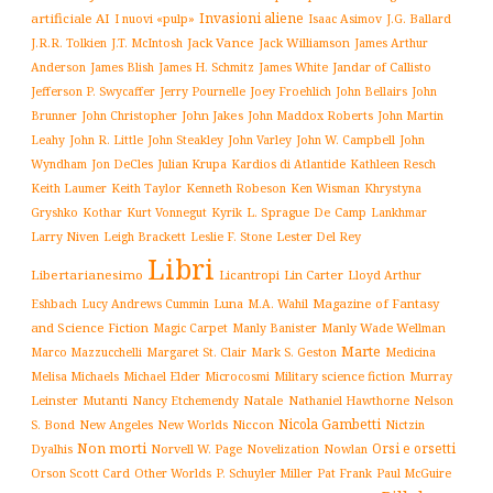
Invasioni aliene
artificiale AI
I nuovi «pulp»
J.G. Ballard
Isaac Asimov
Jack Vance
Jack Williamson
J.R.R. Tolkien
J.T. McIntosh
James Arthur
James White
Jandar of Callisto
Anderson
James Blish
James H. Schmitz
Jefferson P. Swycaffer
Jerry Pournelle
Joey Froehlich
John Bellairs
John
John Jakes
John Maddox Roberts
Brunner
John Christopher
John Martin
John W. Campbell
John
Leahy
John R. Little
John Steakley
John Varley
Wyndham
Julian Krupa
Kardios di Atlantide
Jon DeCles
Kathleen Resch
Keith Laumer
Keith Taylor
Kenneth Robeson
Ken Wisman
Khrystyna
L. Sprague De Camp
Gryshko
Kothar
Kurt Vonnegut
Kyrik
Lankhmar
Larry Niven
Lester Del Rey
Leigh Brackett
Leslie F. Stone
Libri
Libertarianesimo
Licantropi
Lin Carter
Lloyd Arthur
Luna
Magazine of Fantasy
Eshbach
Lucy Andrews Cummin
M.A. Wahil
and Science Fiction
Manly Wade Wellman
Magic Carpet
Manly Banister
Marte
Margaret St. Clair
Mark S. Geston
Marco Mazzucchelli
Medicina
Military science fiction
Murray
Melisa Michaels
Michael Elder
Microcosmi
Leinster
Mutanti
Natale
Nelson
Nancy Etchemendy
Nathaniel Hawthorne
Nicola Gambetti
S. Bond
Niccon
New Angeles
New Worlds
Nictzin
Non morti
Orsi e orsetti
Norvell W. Page
Novelization
Nowlan
Dyalhis
Orson Scott Card
Other Worlds
P. Schuyler Miller
Pat Frank
Paul McGuire