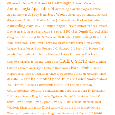
Antologie
Antichità
Antonio Colacicco
Gilmore
Anthony M. Rud
Antropologia
Appendice N
Archeologia spaziale
Archeologia
Argosy & All-Story Weekly
Armature potenziate
Ardath Mayhar
Arnaud
Arthur C. Clarke
Asmodee
d'Apremont
Arthur J. Burks
Arthur Machen
Astronavi
Astounding
Atlantide
August Derleth
Autori francesi
Avram
BDO (Big Dumb Object)
BEM
Davidson
B.R. Bruss
Barrington J. Bayley
(Bug Eyed Monsters)
Blue Book
Bill S. Ballinger
Birthright (AD&D setting)
Brak il barbaro
Bob Olsen
Bob Shaw
Bram Stoker
Brian Aldiss
Brian
Buck Rogers
C.L. Moore
Carl
Lumley
Bruce Jones
C.C. MacApp
C.J. Barr
Jacobi
Charles de Lint
Charles Dickens
Charles L. Harness
Charles R.
Cicli e serie
Charles R. Tanner
Ciclo di Aihai
Saunders
Chris Foss
Ciclo di Cthulhu
(Marte)
Ciclo di Averoigne
Ciclo di Barsoom
Ciclo di
Hyperborea
Ciclo di Poseidonis
Ciclo di Xiccarph
Ciclo
Ciclo di Pellucidar
Civiltà e mondi perduti
Clark Ashton Smith
di Zothique
Clifford
Commenti e annunci
Conan e clonan
Ball
Clifford D. Simak
Contemporanei
Copertine e illustrazioni
Cyberpunk
Cyril M. Kornbluth
D.F. Jones
Damon Knight
Danilo Oggionni
Darrell Schweitzer
David C.
Smith
David Drake
David Eynon
David M. Harris
David Madison
Dean
Dieci in uno
Distopie
Whitlock
Diana L. Paxson
Doc Savage
Donald
Dungeons
Dopobomba
Dragon Magazine
Dumarest of Terra
Wandrei