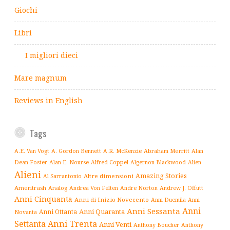
Giochi
Libri
I migliori dieci
Mare magnum
Reviews in English
Tags
Abraham Merritt
A.E. Van Vogt
A. Gordon Bennett
A.R. McKenzie
Alan
Alfred Coppel
Dean Foster
Alan E. Nourse
Algernon Blackwood
Alien
Alieni
Amazing Stories
Altre dimensioni
Al Sarrantonio
Ameritrash
Analog
Andrew J. Offutt
Andrea Von Felten
Andre Norton
Anni Cinquanta
Anni di Inizio Novecento
Anni Duemila
Anni
Anni
Anni Sessanta
Anni Quaranta
Anni Ottanta
Novanta
Settanta
Anni Trenta
Anni Venti
Anthony Boucher
Anthony