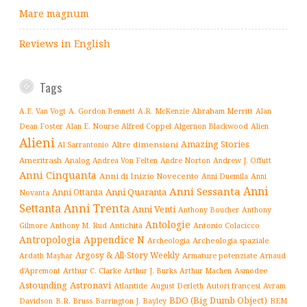
Mare magnum
Reviews in English
Tags
Abraham Merritt
A.E. Van Vogt
A. Gordon Bennett
A.R. McKenzie
Alan
Alfred Coppel
Dean Foster
Alan E. Nourse
Algernon Blackwood
Alien
Alieni
Amazing Stories
Altre dimensioni
Al Sarrantonio
Ameritrash
Analog
Andrew J. Offutt
Andrea Von Felten
Andre Norton
Anni Cinquanta
Anni di Inizio Novecento
Anni Duemila
Anni
Anni
Anni Sessanta
Anni Quaranta
Anni Ottanta
Novanta
Settanta
Anni Trenta
Anni Venti
Anthony Boucher
Anthony
Antologie
Antichità
Antonio Colacicco
Gilmore
Anthony M. Rud
Antropologia
Appendice N
Archeologia spaziale
Archeologia
Argosy & All-Story Weekly
Armature potenziate
Ardath Mayhar
Arnaud
Arthur C. Clarke
Asmodee
d'Apremont
Arthur J. Burks
Arthur Machen
Astronavi
Astounding
Atlantide
August Derleth
Autori francesi
Avram
BDO (Big Dumb Object)
BEM
Davidson
B.R. Bruss
Barrington J. Bayley