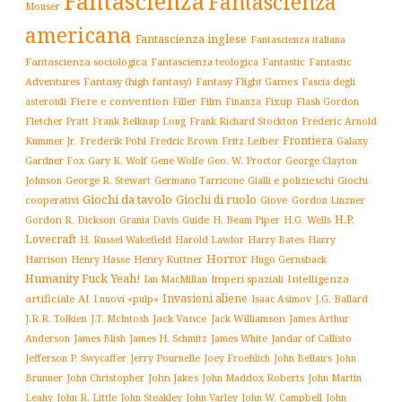
Fantascienza
Fantascienza
Mouser
americana
Fantascienza inglese
Fantascienza italiana
Fantascienza sociologica
Fantascienza teologica
Fantastic
Fantastic
Adventures
Fantasy (high fantasy)
Fantasy Flight Games
Fascia degli
Fiere e convention
Film
Fixup
Flash Gordon
asteroidi
Filler
Finanza
Frederic Arnold
Fletcher Pratt
Frank Belknap Long
Frank Richard Stockton
Frontiera
Kummer Jr.
Frederik Pohl
Fritz Leiber
Galaxy
Fredric Brown
Gardner Fox
Gary K. Wolf
Gene Wolfe
Geo. W. Proctor
George Clayton
Gialli e polizieschi
Giochi
Johnson
George R. Stewart
Germano Tarricone
Giochi da tavolo
Giochi di ruolo
cooperativi
Giove
Gordon Linzner
H.P.
Gordon R. Dickson
H. Beam Piper
Grania Davis
Guide
H.G. Wells
Lovecraft
Harry
H. Russel Wakefield
Harold Lawlor
Harry Bates
Horror
Harrison
Henry Kuttner
Henry Hasse
Hugo Gernsback
Humanity Fuck Yeah!
Imperi spaziali
Intelligenza
Ian MacMillan
Invasioni aliene
artificiale AI
I nuovi «pulp»
J.G. Ballard
Isaac Asimov
Jack Vance
Jack Williamson
J.R.R. Tolkien
J.T. McIntosh
James Arthur
James White
Jandar of Callisto
Anderson
James Blish
James H. Schmitz
Jefferson P. Swycaffer
Jerry Pournelle
Joey Froehlich
John Bellairs
John
John Jakes
John Maddox Roberts
Brunner
John Christopher
John Martin
John W. Campbell
John
Leahy
John R. Little
John Steakley
John Varley