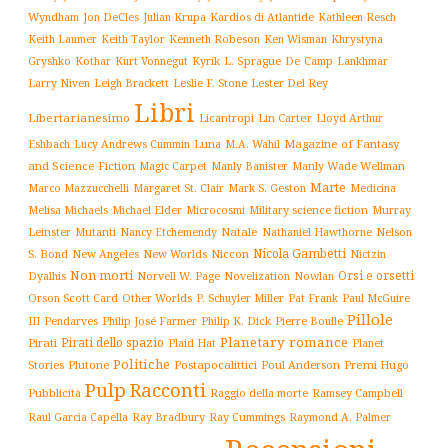
Wyndham
Julian Krupa
Kardios di Atlantide
Jon DeCles
Kathleen Resch
Keith Laumer
Keith Taylor
Kenneth Robeson
Ken Wisman
Khrystyna
L. Sprague De Camp
Gryshko
Kothar
Kurt Vonnegut
Kyrik
Lankhmar
Larry Niven
Lester Del Rey
Leigh Brackett
Leslie F. Stone
Libri
Libertarianesimo
Licantropi
Lin Carter
Lloyd Arthur
Luna
Magazine of Fantasy
Eshbach
Lucy Andrews Cummin
M.A. Wahil
and Science Fiction
Manly Wade Wellman
Magic Carpet
Manly Banister
Marte
Margaret St. Clair
Mark S. Geston
Marco Mazzucchelli
Medicina
Military science fiction
Murray
Melisa Michaels
Michael Elder
Microcosmi
Leinster
Mutanti
Natale
Nelson
Nancy Etchemendy
Nathaniel Hawthorne
Nicola Gambetti
S. Bond
Niccon
New Angeles
New Worlds
Nictzin
Non morti
Orsi e orsetti
Norvell W. Page
Novelization
Nowlan
Dyalhis
Orson Scott Card
Other Worlds
P. Schuyler Miller
Pat Frank
Paul McGuire
Pillole
Philip José Farmer
Philip K. Dick
III
Pendarves
Pierre Boulle
Planetary romance
Pirati dello spazio
Pirati
Plaid Hat
Planet
Politiche
Plutone
Postapocalittici
Poul Anderson
Premi Hugo
Stories
Pulp
Racconti
Pubblicità
Raggio della morte
Ramsey Campbell
Ray Cummings
Raul Garcia Capella
Ray Bradbury
Raymond A. Palmer