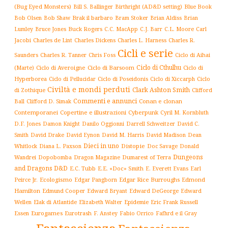
(Bug Eyed Monsters)
Blue Book
Bill S. Ballinger
Birthright (AD&D setting)
Brak il barbaro
Bob Olsen
Bob Shaw
Bram Stoker
Brian Aldiss
Brian
Buck Rogers
C.L. Moore
Carl
Lumley
Bruce Jones
C.C. MacApp
C.J. Barr
Jacobi
Charles de Lint
Charles Dickens
Charles L. Harness
Charles R.
Cicli e serie
Charles R. Tanner
Ciclo di Aihai
Saunders
Chris Foss
Ciclo di Cthulhu
(Marte)
Ciclo di Averoigne
Ciclo di Barsoom
Ciclo di
Hyperborea
Ciclo di Poseidonis
Ciclo di Xiccarph
Ciclo
Ciclo di Pellucidar
Civiltà e mondi perduti
Clark Ashton Smith
di Zothique
Clifford
Commenti e annunci
Conan e clonan
Ball
Clifford D. Simak
Contemporanei
Copertine e illustrazioni
Cyberpunk
Cyril M. Kornbluth
D.F. Jones
Damon Knight
Danilo Oggionni
Darrell Schweitzer
David C.
Smith
David Drake
David Eynon
David M. Harris
David Madison
Dean
Dieci in uno
Distopie
Whitlock
Diana L. Paxson
Doc Savage
Donald
Dungeons
Dopobomba
Dragon Magazine
Dumarest of Terra
Wandrei
and Dragons D&D
E.C. Tubb
E.E. «Doc» Smith
E. Everett Evans
Earl
Ecologismo
Edgar Rice Burroughs
Edmond
Peirce Jr.
Edgar Pangborn
Hamilton
Edmund Cooper
Edward Bryant
Edward DeGeorge
Edward
Elak di Atlantide
Epidemie
Eric Frank Russell
Wellen
Elizabeth Walter
Essen
Eurogames
Eurotrash
F. Anstey
Fabio Orrico
Fafhrd e il Gray