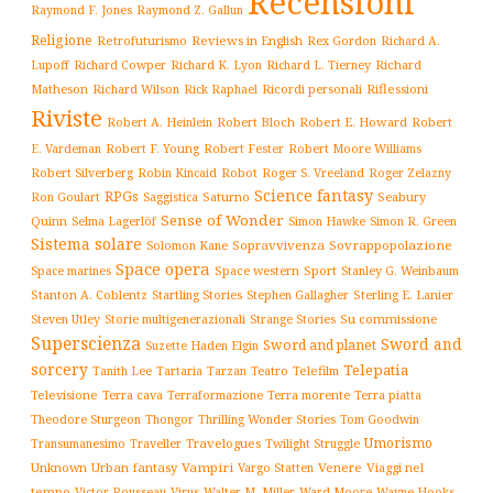
Recensioni
Raymond F. Jones
Raymond Z. Gallun
Religione
Retrofuturismo
Reviews in English
Rex Gordon
Richard A.
Richard
Lupoff
Richard Cowper
Richard K. Lyon
Richard L. Tierney
Matheson
Richard Wilson
Ricordi personali
Riflessioni
Rick Raphael
Riviste
Robert Bloch
Robert E. Howard
Robert A. Heinlein
Robert
Robert F. Young
E. Vardeman
Robert Fester
Robert Moore Williams
Robert Silverberg
Robot
Robin Kincaid
Roger S. Vreeland
Roger Zelazny
Science fantasy
RPGs
Saturno
Seabury
Ron Goulart
Saggistica
Sense of Wonder
Quinn
Selma Lagerlöf
Simon Hawke
Simon R. Green
Sistema solare
Solomon Kane
Sopravvivenza
Sovrappopolazione
Space opera
Space western
Sport
Stanley G. Weinbaum
Space marines
Stanton A. Coblentz
Startling Stories
Sterling E. Lanier
Stephen Gallagher
Storie multigenerazionali
Su commissione
Steven Utley
Strange Stories
Superscienza
Sword and
Sword and planet
Suzette Haden Elgin
sorcery
Telepatia
Tartaria
Teatro
Telefilm
Tanith Lee
Tarzan
Televisione
Terra cava
Terra morente
Terraformazione
Terra piatta
Thrilling Wonder Stories
Theodore Sturgeon
Thongor
Tom Goodwin
Umorismo
Traveller
Travelogues
Twilight Struggle
Transumanesimo
Unknown
Urban fantasy
Vampiri
Venere
Viaggi nel
Vargo Statten
tempo
Victor Rousseau
Virus
Walter M. Miller
Ward Moore
Wayne Hooks