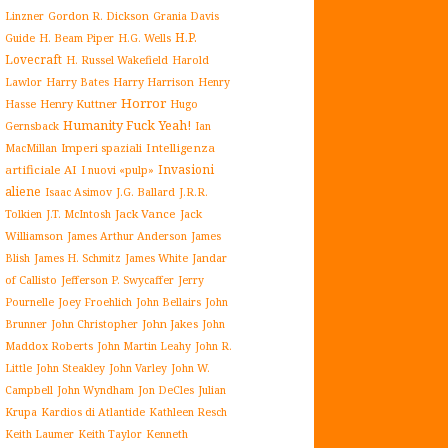
Gordon R. Dickson
Linzner
Grania Davis
H.P.
H. Beam Piper
Guide
H.G. Wells
Lovecraft
H. Russel Wakefield
Harold
Harry Harrison
Lawlor
Harry Bates
Henry
Horror
Henry Kuttner
Hasse
Hugo
Humanity Fuck Yeah!
Gernsback
Ian
Imperi spaziali
Intelligenza
MacMillan
Invasioni
artificiale AI
I nuovi «pulp»
aliene
J.G. Ballard
Isaac Asimov
J.R.R.
Jack Vance
Jack
Tolkien
J.T. McIntosh
Williamson
James Arthur Anderson
James
James White
Jandar
Blish
James H. Schmitz
of Callisto
Jefferson P. Swycaffer
Jerry
Pournelle
Joey Froehlich
John Bellairs
John
John Jakes
John
Brunner
John Christopher
Maddox Roberts
John Martin Leahy
John R.
John W.
Little
John Steakley
John Varley
Campbell
John Wyndham
Julian
Jon DeCles
Krupa
Kardios di Atlantide
Kathleen Resch
Keith Laumer
Keith Taylor
Kenneth