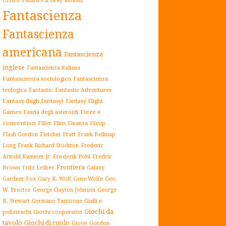
Fantascienza
Fantascienza
americana
Fantascienza
inglese
Fantascienza italiana
Fantascienza sociologica
Fantascienza
teologica
Fantastic
Fantastic Adventures
Fantasy (high fantasy)
Fantasy Flight
Games
Fiere e
Fascia degli asteroidi
convention
Film
Fixup
Filler
Finanza
Flash Gordon
Fletcher Pratt
Frank Belknap
Frederic
Long
Frank Richard Stockton
Arnold Kummer Jr.
Frederik Pohl
Fredric
Frontiera
Fritz Leiber
Galaxy
Brown
Gardner Fox
Gary K. Wolf
Gene Wolfe
Geo.
W. Proctor
George Clayton Johnson
George
Gialli e
R. Stewart
Germano Tarricone
Giochi da
polizieschi
Giochi cooperativi
tavolo
Giochi di ruolo
Giove
Gordon