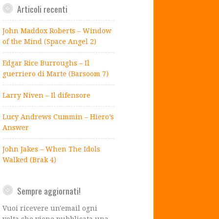
Articoli recenti
John Maddox Roberts – Window
of the Mind (Space Angel 2)
Edgar Rice Burroughs – Il
guerriero di Marte (Barsoom 7)
Larry Niven – Il difensore
Lucy Andrews Cummin – Hiero’s
Answer
John Jakes – When The Idols
Walked (Brak 4)
Sempre aggiornati!
Vuoi ricevere un'email ogni
volta che viene pubblicata una