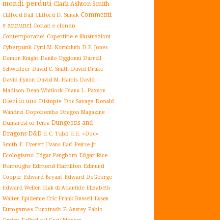
mondi perduti
Clark Ashton Smith
Commenti
Clifford Ball
Clifford D. Simak
e annunci
Conan e clonan
Contemporanei
Copertine e illustrazioni
Cyberpunk
Cyril M. Kornbluth
D.F. Jones
Damon Knight
Danilo Oggionni
Darrell
Schweitzer
David C. Smith
David Drake
David Eynon
David M. Harris
David
Madison
Dean Whitlock
Diana L. Paxson
Dieci in uno
Distopie
Doc Savage
Donald
Dopobomba
Dragon Magazine
Wandrei
Dungeons and
Dumarest of Terra
Dragons D&D
E.C. Tubb
E.E. «Doc»
Smith
E. Everett Evans
Earl Peirce Jr.
Ecologismo
Edgar Rice
Edgar Pangborn
Burroughs
Edmond Hamilton
Edmund
Cooper
Edward Bryant
Edward DeGeorge
Elak di Atlantide
Edward Wellen
Elizabeth
Epidemie
Eric Frank Russell
Essen
Walter
Eurogames
Eurotrash
F. Anstey
Fabio
Orrico
Fafhrd e il Gray Mouser