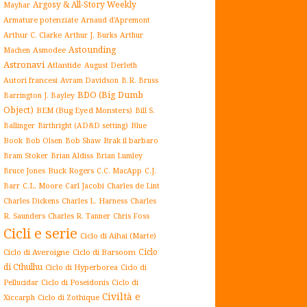
Argosy & All-Story Weekly
Mayhar
Armature potenziate
Arnaud d'Apremont
Arthur C. Clarke
Arthur J. Burks
Arthur
Astounding
Asmodee
Machen
Astronavi
Atlantide
August Derleth
Autori francesi
Avram Davidson
B.R. Bruss
BDO (Big Dumb
Barrington J. Bayley
Object)
BEM (Bug Eyed Monsters)
Bill S.
Blue
Ballinger
Birthright (AD&D setting)
Book
Brak il barbaro
Bob Olsen
Bob Shaw
Bram Stoker
Brian Aldiss
Brian Lumley
Buck Rogers
Bruce Jones
C.C. MacApp
C.J.
C.L. Moore
Carl Jacobi
Barr
Charles de Lint
Charles Dickens
Charles L. Harness
Charles
Charles R. Tanner
R. Saunders
Chris Foss
Cicli e serie
Ciclo di Aihai (Marte)
Ciclo
Ciclo di Averoigne
Ciclo di Barsoom
di Cthulhu
Ciclo di Hyperborea
Ciclo di
Ciclo di Poseidonis
Ciclo di
Pellucidar
Civiltà e
Xiccarph
Ciclo di Zothique