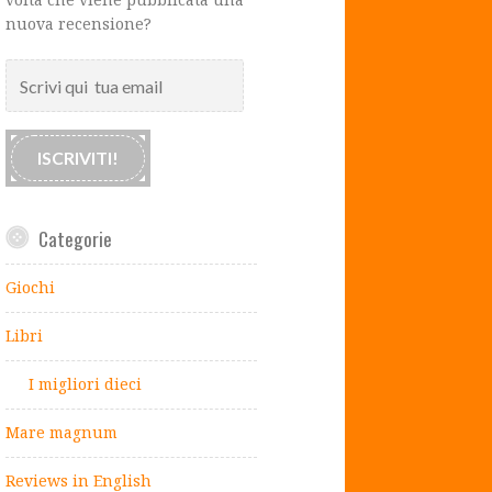
nuova recensione?
Scrivi
qui
tua
email
ISCRIVITI!
Categorie
Giochi
Libri
I migliori dieci
Mare magnum
Reviews in English