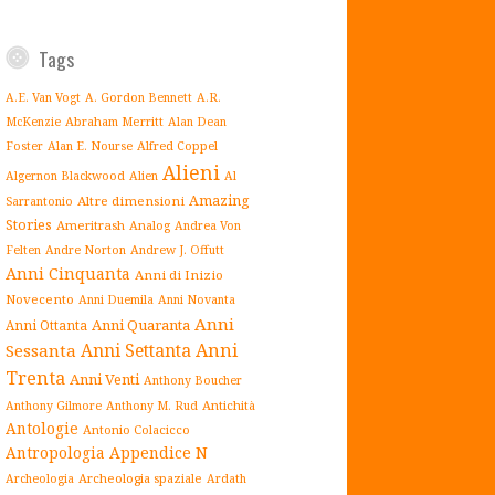
Tags
A.E. Van Vogt
A. Gordon Bennett
A.R.
Abraham Merritt
McKenzie
Alan Dean
Alfred Coppel
Foster
Alan E. Nourse
Alieni
Algernon Blackwood
Alien
Al
Amazing
Altre dimensioni
Sarrantonio
Stories
Ameritrash
Analog
Andrea Von
Andrew J. Offutt
Felten
Andre Norton
Anni Cinquanta
Anni di Inizio
Novecento
Anni Duemila
Anni Novanta
Anni
Anni Quaranta
Anni Ottanta
Anni Settanta
Anni
Sessanta
Trenta
Anni Venti
Anthony Boucher
Antichità
Anthony Gilmore
Anthony M. Rud
Antologie
Antonio Colacicco
Antropologia
Appendice N
Archeologia spaziale
Archeologia
Ardath