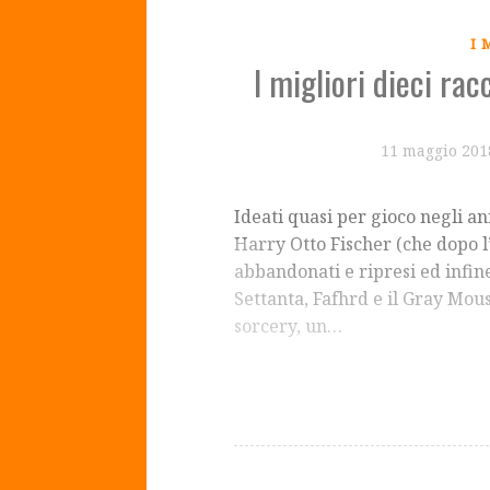
I 
I migliori dieci ra
11 maggio 201
Ideati quasi per gioco negli a
Harry Otto Fischer (che dopo l’
abbandonati e ripresi ed infin
Settanta, Fafhrd e il Gray Mous
sorcery, un…