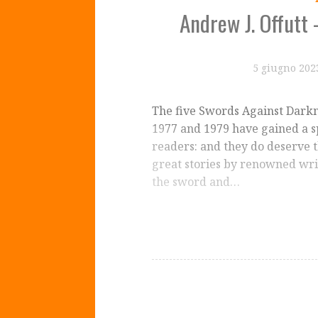
Andrew J. Offutt
5 giugno 202
The five Swords Against Dark
1977 and 1979 have gained a s
readers: and they do deserve th
great stories by renowned writ
the sword and…