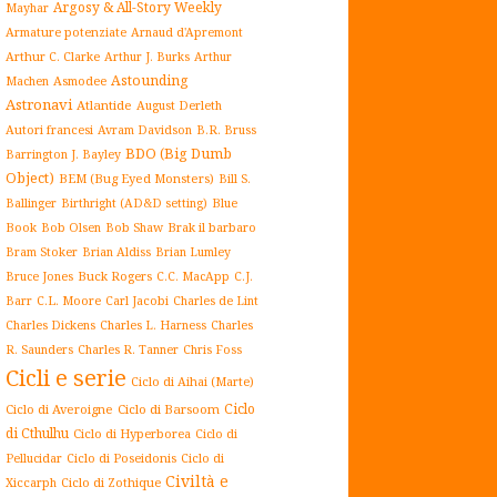
Argosy & All-Story Weekly
Mayhar
Armature potenziate
Arnaud d'Apremont
Arthur C. Clarke
Arthur J. Burks
Arthur
Astounding
Asmodee
Machen
Astronavi
Atlantide
August Derleth
Autori francesi
Avram Davidson
B.R. Bruss
BDO (Big Dumb
Barrington J. Bayley
Object)
BEM (Bug Eyed Monsters)
Bill S.
Blue
Ballinger
Birthright (AD&D setting)
Book
Brak il barbaro
Bob Olsen
Bob Shaw
Bram Stoker
Brian Aldiss
Brian Lumley
Buck Rogers
Bruce Jones
C.C. MacApp
C.J.
C.L. Moore
Carl Jacobi
Barr
Charles de Lint
Charles Dickens
Charles L. Harness
Charles
Charles R. Tanner
R. Saunders
Chris Foss
Cicli e serie
Ciclo di Aihai (Marte)
Ciclo
Ciclo di Averoigne
Ciclo di Barsoom
di Cthulhu
Ciclo di Hyperborea
Ciclo di
Ciclo di Poseidonis
Ciclo di
Pellucidar
Civiltà e
Xiccarph
Ciclo di Zothique