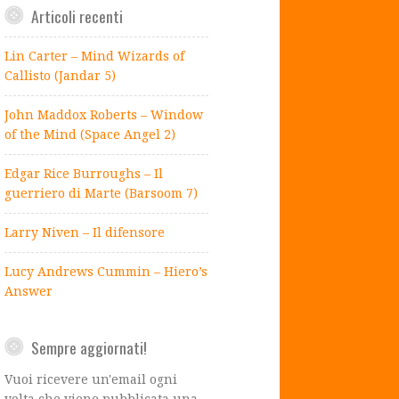
Articoli recenti
Lin Carter – Mind Wizards of
Callisto (Jandar 5)
John Maddox Roberts – Window
of the Mind (Space Angel 2)
Edgar Rice Burroughs – Il
guerriero di Marte (Barsoom 7)
Larry Niven – Il difensore
Lucy Andrews Cummin – Hiero’s
Answer
Sempre aggiornati!
Vuoi ricevere un'email ogni
volta che viene pubblicata una