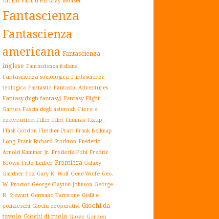
Orrico
Fafhrd e il Gray Mouser
Fantascienza
Fantascienza
americana
Fantascienza
inglese
Fantascienza italiana
Fantascienza sociologica
Fantascienza
teologica
Fantastic
Fantastic Adventures
Fantasy (high fantasy)
Fantasy Flight
Games
Fiere e
Fascia degli asteroidi
convention
Film
Fixup
Filler
Finanza
Flash Gordon
Fletcher Pratt
Frank Belknap
Frederic
Long
Frank Richard Stockton
Arnold Kummer Jr.
Frederik Pohl
Fredric
Frontiera
Fritz Leiber
Galaxy
Brown
Gardner Fox
Gary K. Wolf
Gene Wolfe
Geo.
W. Proctor
George Clayton Johnson
George
Gialli e
R. Stewart
Germano Tarricone
Giochi da
polizieschi
Giochi cooperativi
tavolo
Giochi di ruolo
Giove
Gordon