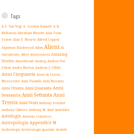
Tags
A.E. Van Vogt
A. Gordon Bennett
A.R.
Abraham Merritt
McKenzie
Alan Dean
Alfred Coppel
Foster
Alan E. Nourse
Alieni
Algernon Blackwood
Alien
Al
Amazing
Altre dimensioni
Sarrantonio
Stories
Ameritrash
Analog
Andrea Von
Andrew J. Offutt
Felten
Andre Norton
Anni Cinquanta
Anni di Inizio
Novecento
Anni Duemila
Anni Novanta
Anni
Anni Quaranta
Anni Ottanta
Anni Settanta
Anni
Sessanta
Trenta
Anni Venti
Anthony Boucher
Antichità
Anthony Gilmore
Anthony M. Rud
Antologie
Antonio Colacicco
Antropologia
Appendice N
Archeologia spaziale
Archeologia
Ardath