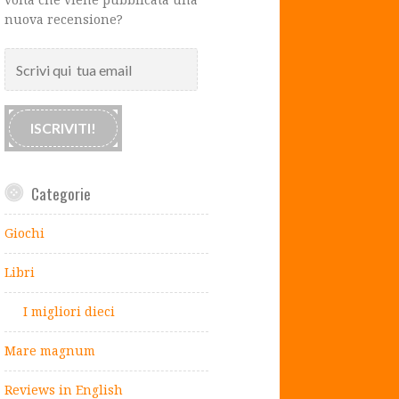
nuova recensione?
Scrivi
qui
tua
email
ISCRIVITI!
Categorie
Giochi
Libri
I migliori dieci
Mare magnum
Reviews in English