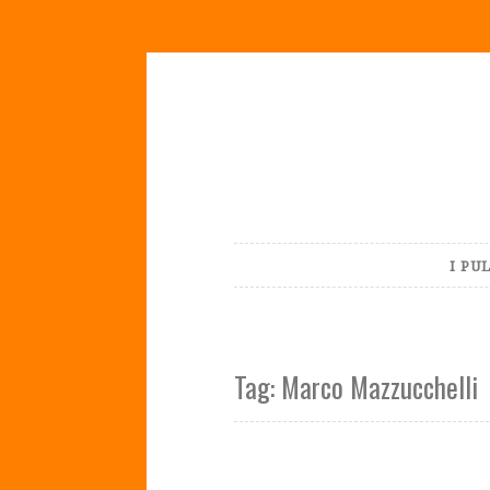
Skip
to
content
I PU
Tag:
Marco Mazzucchelli