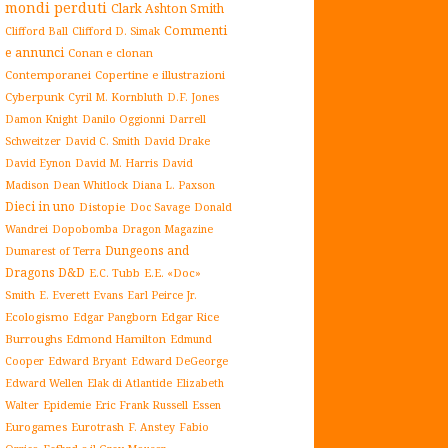
mondi perduti
Clark Ashton Smith
Commenti
Clifford Ball
Clifford D. Simak
e annunci
Conan e clonan
Contemporanei
Copertine e illustrazioni
Cyberpunk
Cyril M. Kornbluth
D.F. Jones
Damon Knight
Danilo Oggionni
Darrell
Schweitzer
David C. Smith
David Drake
David Eynon
David M. Harris
David
Madison
Dean Whitlock
Diana L. Paxson
Dieci in uno
Distopie
Doc Savage
Donald
Dopobomba
Dragon Magazine
Wandrei
Dungeons and
Dumarest of Terra
Dragons D&D
E.C. Tubb
E.E. «Doc»
Smith
E. Everett Evans
Earl Peirce Jr.
Ecologismo
Edgar Rice
Edgar Pangborn
Burroughs
Edmond Hamilton
Edmund
Cooper
Edward Bryant
Edward DeGeorge
Elak di Atlantide
Edward Wellen
Elizabeth
Epidemie
Eric Frank Russell
Essen
Walter
Eurogames
Eurotrash
F. Anstey
Fabio