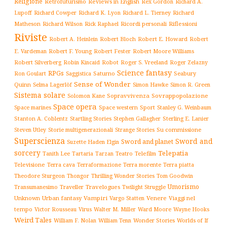
Religione
Retrofuturismo
Reviews in English
Rex Gordon
Richard A.
Richard
Lupoff
Richard Cowper
Richard K. Lyon
Richard L. Tierney
Matheson
Richard Wilson
Ricordi personali
Riflessioni
Rick Raphael
Riviste
Robert Bloch
Robert E. Howard
Robert A. Heinlein
Robert
Robert F. Young
E. Vardeman
Robert Fester
Robert Moore Williams
Robert Silverberg
Robot
Robin Kincaid
Roger S. Vreeland
Roger Zelazny
Science fantasy
RPGs
Saturno
Seabury
Ron Goulart
Saggistica
Sense of Wonder
Quinn
Selma Lagerlöf
Simon Hawke
Simon R. Green
Sistema solare
Solomon Kane
Sopravvivenza
Sovrappopolazione
Space opera
Space western
Sport
Stanley G. Weinbaum
Space marines
Stanton A. Coblentz
Startling Stories
Sterling E. Lanier
Stephen Gallagher
Storie multigenerazionali
Su commissione
Steven Utley
Strange Stories
Superscienza
Sword and
Sword and planet
Suzette Haden Elgin
sorcery
Telepatia
Tartaria
Teatro
Telefilm
Tanith Lee
Tarzan
Televisione
Terra cava
Terra morente
Terraformazione
Terra piatta
Thrilling Wonder Stories
Theodore Sturgeon
Thongor
Tom Goodwin
Umorismo
Traveller
Travelogues
Twilight Struggle
Transumanesimo
Unknown
Urban fantasy
Vampiri
Venere
Viaggi nel
Vargo Statten
tempo
Victor Rousseau
Virus
Walter M. Miller
Ward Moore
Wayne Hooks
Weird Tales
William Tenn
Wonder Stories
Worlds of If
William F. Nolan