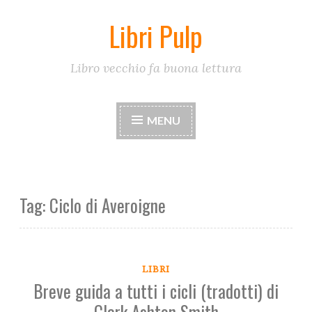
Libri Pulp
Skip
to
content
Libro vecchio fa buona lettura
MENU
Tag:
Ciclo di Averoigne
LIBRI
Breve guida a tutti i cicli (tradotti) di
Clark Ashton Smith