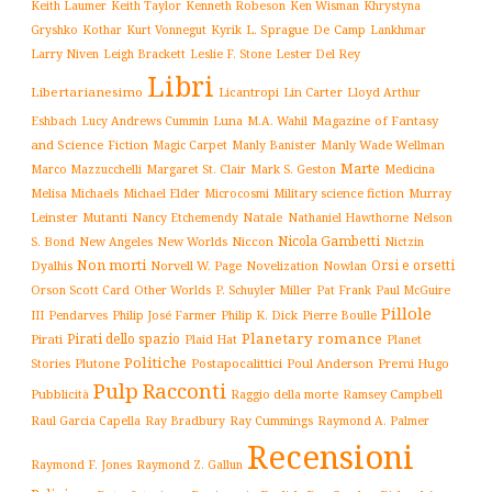
Keith Laumer
Keith Taylor
Kenneth Robeson
Ken Wisman
Khrystyna
L. Sprague De Camp
Gryshko
Kothar
Kurt Vonnegut
Kyrik
Lankhmar
Larry Niven
Lester Del Rey
Leigh Brackett
Leslie F. Stone
Libri
Libertarianesimo
Licantropi
Lin Carter
Lloyd Arthur
Luna
Magazine of Fantasy
Eshbach
Lucy Andrews Cummin
M.A. Wahil
and Science Fiction
Manly Wade Wellman
Magic Carpet
Manly Banister
Marte
Margaret St. Clair
Mark S. Geston
Marco Mazzucchelli
Medicina
Military science fiction
Murray
Melisa Michaels
Michael Elder
Microcosmi
Leinster
Mutanti
Natale
Nelson
Nancy Etchemendy
Nathaniel Hawthorne
Nicola Gambetti
S. Bond
Niccon
New Angeles
New Worlds
Nictzin
Non morti
Orsi e orsetti
Norvell W. Page
Novelization
Nowlan
Dyalhis
Orson Scott Card
Other Worlds
P. Schuyler Miller
Pat Frank
Paul McGuire
Pillole
Philip José Farmer
Philip K. Dick
III
Pendarves
Pierre Boulle
Planetary romance
Pirati dello spazio
Pirati
Plaid Hat
Planet
Politiche
Plutone
Postapocalittici
Poul Anderson
Premi Hugo
Stories
Pulp
Racconti
Pubblicità
Raggio della morte
Ramsey Campbell
Ray Cummings
Raul Garcia Capella
Ray Bradbury
Raymond A. Palmer
Recensioni
Raymond F. Jones
Raymond Z. Gallun