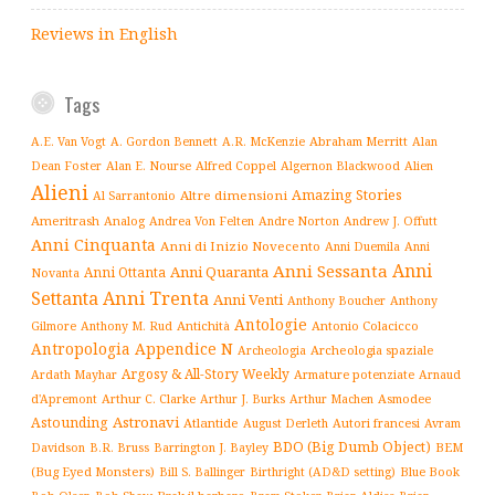
Reviews in English
Tags
Abraham Merritt
A.E. Van Vogt
A. Gordon Bennett
A.R. McKenzie
Alan
Alfred Coppel
Dean Foster
Alan E. Nourse
Algernon Blackwood
Alien
Alieni
Amazing Stories
Altre dimensioni
Al Sarrantonio
Ameritrash
Analog
Andrew J. Offutt
Andrea Von Felten
Andre Norton
Anni Cinquanta
Anni di Inizio Novecento
Anni Duemila
Anni
Anni
Anni Sessanta
Anni Quaranta
Anni Ottanta
Novanta
Settanta
Anni Trenta
Anni Venti
Anthony Boucher
Anthony
Antologie
Antichità
Antonio Colacicco
Gilmore
Anthony M. Rud
Antropologia
Appendice N
Archeologia spaziale
Archeologia
Argosy & All-Story Weekly
Armature potenziate
Ardath Mayhar
Arnaud
Arthur C. Clarke
Asmodee
d'Apremont
Arthur J. Burks
Arthur Machen
Astronavi
Astounding
Atlantide
August Derleth
Autori francesi
Avram
BDO (Big Dumb Object)
BEM
Davidson
B.R. Bruss
Barrington J. Bayley
(Bug Eyed Monsters)
Blue Book
Bill S. Ballinger
Birthright (AD&D setting)