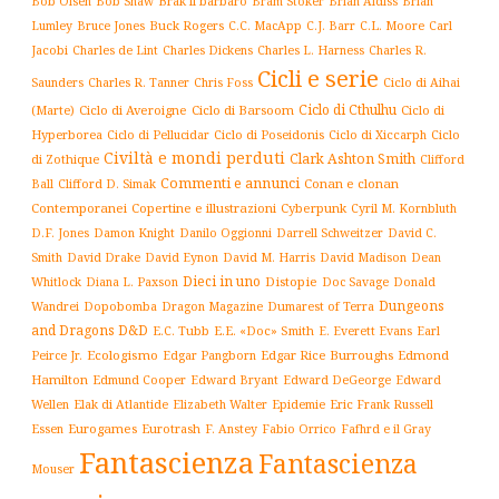
Brak il barbaro
Bob Olsen
Bob Shaw
Bram Stoker
Brian Aldiss
Brian
Buck Rogers
C.L. Moore
Carl
Lumley
Bruce Jones
C.C. MacApp
C.J. Barr
Jacobi
Charles de Lint
Charles Dickens
Charles L. Harness
Charles R.
Cicli e serie
Charles R. Tanner
Ciclo di Aihai
Saunders
Chris Foss
Ciclo di Cthulhu
(Marte)
Ciclo di Averoigne
Ciclo di Barsoom
Ciclo di
Hyperborea
Ciclo di Poseidonis
Ciclo di Xiccarph
Ciclo
Ciclo di Pellucidar
Civiltà e mondi perduti
Clark Ashton Smith
di Zothique
Clifford
Commenti e annunci
Conan e clonan
Ball
Clifford D. Simak
Contemporanei
Copertine e illustrazioni
Cyberpunk
Cyril M. Kornbluth
D.F. Jones
Damon Knight
Danilo Oggionni
Darrell Schweitzer
David C.
Smith
David Drake
David Eynon
David M. Harris
David Madison
Dean
Dieci in uno
Distopie
Whitlock
Diana L. Paxson
Doc Savage
Donald
Dungeons
Dopobomba
Dragon Magazine
Dumarest of Terra
Wandrei
and Dragons D&D
E.C. Tubb
E.E. «Doc» Smith
E. Everett Evans
Earl
Ecologismo
Edgar Rice Burroughs
Edmond
Peirce Jr.
Edgar Pangborn
Hamilton
Edmund Cooper
Edward Bryant
Edward DeGeorge
Edward
Elak di Atlantide
Epidemie
Eric Frank Russell
Wellen
Elizabeth Walter
Essen
Eurogames
Eurotrash
F. Anstey
Fabio Orrico
Fafhrd e il Gray
Fantascienza
Fantascienza
Mouser