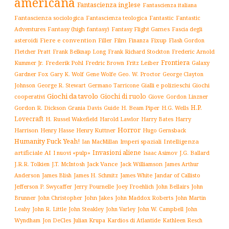
americana
Fantascienza inglese
Fantascienza italiana
Fantascienza sociologica
Fantascienza teologica
Fantastic
Fantastic
Adventures
Fantasy (high fantasy)
Fantasy Flight Games
Fascia degli
Fiere e convention
Film
Fixup
Flash Gordon
asteroidi
Filler
Finanza
Frederic Arnold
Fletcher Pratt
Frank Belknap Long
Frank Richard Stockton
Frontiera
Kummer Jr.
Frederik Pohl
Fritz Leiber
Galaxy
Fredric Brown
Gardner Fox
Gary K. Wolf
Gene Wolfe
Geo. W. Proctor
George Clayton
Gialli e polizieschi
Giochi
Johnson
George R. Stewart
Germano Tarricone
Giochi da tavolo
Giochi di ruolo
cooperativi
Giove
Gordon Linzner
H.P.
Gordon R. Dickson
H. Beam Piper
Grania Davis
Guide
H.G. Wells
Lovecraft
Harry
H. Russel Wakefield
Harold Lawlor
Harry Bates
Horror
Harrison
Henry Kuttner
Henry Hasse
Hugo Gernsback
Humanity Fuck Yeah!
Imperi spaziali
Intelligenza
Ian MacMillan
Invasioni aliene
artificiale AI
I nuovi «pulp»
J.G. Ballard
Isaac Asimov
Jack Vance
Jack Williamson
J.R.R. Tolkien
J.T. McIntosh
James Arthur
James White
Jandar of Callisto
Anderson
James Blish
James H. Schmitz
Jefferson P. Swycaffer
Jerry Pournelle
Joey Froehlich
John Bellairs
John
John Jakes
John Maddox Roberts
Brunner
John Christopher
John Martin
John W. Campbell
John
Leahy
John R. Little
John Steakley
John Varley
Wyndham
Julian Krupa
Kardios di Atlantide
Jon DeCles
Kathleen Resch