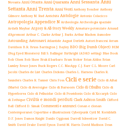
Anni
Anni Sessanta
Anni Quaranta
Anni Ottanta
Novanta
Settanta
Anni Trenta
Anni Venti
Anthony Boucher
Anthony
Antologie
Antichità
Antonio Colacicco
Gilmore
Anthony M. Rud
Antropologia
Appendice N
Archeologia spaziale
Archeologia
Argosy & All-Story Weekly
Armature potenziate
Ardath Mayhar
Arnaud
Arthur C. Clarke
Asmodee
d'Apremont
Arthur J. Burks
Arthur Machen
Astronavi
Astounding
Atlantide
August Derleth
Autori francesi
Avram
BDO (Big Dumb Object)
BEM
Davidson
B.R. Bruss
Barrington J. Bayley
(Bug Eyed Monsters)
Blue Book
Bill S. Ballinger
Birthright (AD&D setting)
Brak il barbaro
Bob Olsen
Bob Shaw
Bram Stoker
Brian Aldiss
Brian
Buck Rogers
C.L. Moore
Carl
Lumley
Bruce Jones
C.C. MacApp
C.J. Barr
Jacobi
Charles de Lint
Charles Dickens
Charles L. Harness
Charles R.
Cicli e serie
Charles R. Tanner
Ciclo di Aihai
Saunders
Chris Foss
Ciclo di Cthulhu
(Marte)
Ciclo di Averoigne
Ciclo di Barsoom
Ciclo di
Hyperborea
Ciclo di Poseidonis
Ciclo di Xiccarph
Ciclo
Ciclo di Pellucidar
Civiltà e mondi perduti
Clark Ashton Smith
di Zothique
Clifford
Commenti e annunci
Conan e clonan
Ball
Clifford D. Simak
Contemporanei
Copertine e illustrazioni
Cyberpunk
Cyril M. Kornbluth
D.F. Jones
Damon Knight
Danilo Oggionni
Darrell Schweitzer
David C.
Smith
David Drake
David Eynon
David M. Harris
David Madison
Dean