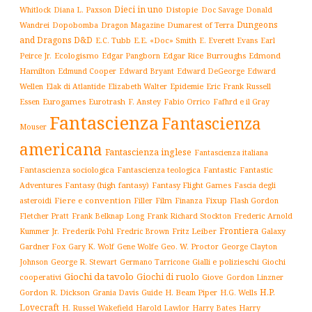
Dieci in uno
Distopie
Whitlock
Diana L. Paxson
Doc Savage
Donald
Dungeons
Dopobomba
Dragon Magazine
Dumarest of Terra
Wandrei
and Dragons D&D
E.C. Tubb
E.E. «Doc» Smith
E. Everett Evans
Earl
Ecologismo
Edgar Rice Burroughs
Edmond
Peirce Jr.
Edgar Pangborn
Hamilton
Edmund Cooper
Edward Bryant
Edward DeGeorge
Edward
Elak di Atlantide
Epidemie
Eric Frank Russell
Wellen
Elizabeth Walter
Essen
Eurogames
Eurotrash
F. Anstey
Fabio Orrico
Fafhrd e il Gray
Fantascienza
Fantascienza
Mouser
americana
Fantascienza inglese
Fantascienza italiana
Fantascienza sociologica
Fantascienza teologica
Fantastic
Fantastic
Adventures
Fantasy (high fantasy)
Fantasy Flight Games
Fascia degli
Fiere e convention
Film
Fixup
Flash Gordon
asteroidi
Filler
Finanza
Frederic Arnold
Fletcher Pratt
Frank Belknap Long
Frank Richard Stockton
Frontiera
Kummer Jr.
Frederik Pohl
Fritz Leiber
Galaxy
Fredric Brown
Gardner Fox
Gary K. Wolf
Gene Wolfe
Geo. W. Proctor
George Clayton
Gialli e polizieschi
Giochi
Johnson
George R. Stewart
Germano Tarricone
Giochi da tavolo
Giochi di ruolo
cooperativi
Giove
Gordon Linzner
H.P.
Gordon R. Dickson
H. Beam Piper
Grania Davis
Guide
H.G. Wells
Lovecraft
Harry
H. Russel Wakefield
Harold Lawlor
Harry Bates