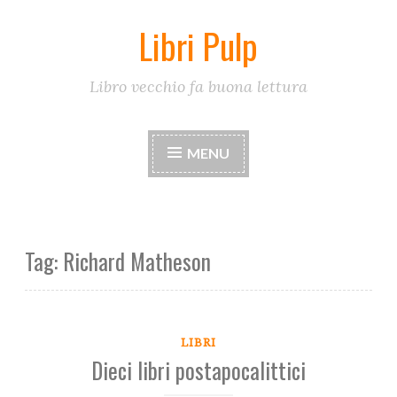
Libri Pulp
Skip
to
content
Libro vecchio fa buona lettura
MENU
Tag:
Richard Matheson
LIBRI
Dieci libri postapocalittici