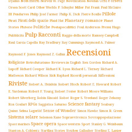
Non morti
Orsi e orsetti
Norvell W. Page
Novelization
Nowlan
Dyalhis
Orson Scott Card
Other Worlds
P. Schuyler Miller
Pat Frank
Paul McGuire
Pillole
Philip José Farmer
Philip K. Dick
III
Pendarves
Pierre Boulle
Planetary romance
Pirati dello spazio
Pirati
Plaid Hat
Planet
Politiche
Plutone
Postapocalittici
Poul Anderson
Premi Hugo
Stories
Pulp
Racconti
Pubblicità
Raggio della morte
Ramsey Campbell
Ray Cummings
Raul Garcia Capella
Ray Bradbury
Raymond A. Palmer
Recensioni
Raymond F. Jones
Raymond Z. Gallun
Religione
Retrofuturismo
Reviews in English
Rex Gordon
Richard A.
Richard
Lupoff
Richard Cowper
Richard K. Lyon
Richard L. Tierney
Matheson
Richard Wilson
Ricordi personali
Riflessioni
Rick Raphael
Riviste
Robert Bloch
Robert E. Howard
Robert A. Heinlein
Robert
Robert F. Young
E. Vardeman
Robert Fester
Robert Moore Williams
Robert Silverberg
Robot
Robin Kincaid
Roger S. Vreeland
Roger Zelazny
Science fantasy
RPGs
Saturno
Seabury
Ron Goulart
Saggistica
Sense of Wonder
Quinn
Selma Lagerlöf
Simon Hawke
Simon R. Green
Sistema solare
Solomon Kane
Sopravvivenza
Sovrappopolazione
Space opera
Space western
Sport
Stanley G. Weinbaum
Space marines
Stanton A. Coblentz
Startling Stories
Sterling E. Lanier
Stephen Gallagher