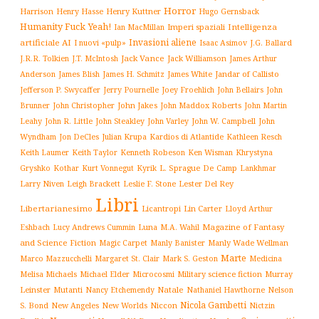
Horror
Harrison
Henry Kuttner
Henry Hasse
Hugo Gernsback
Humanity Fuck Yeah!
Imperi spaziali
Intelligenza
Ian MacMillan
Invasioni aliene
artificiale AI
I nuovi «pulp»
J.G. Ballard
Isaac Asimov
Jack Vance
Jack Williamson
J.R.R. Tolkien
J.T. McIntosh
James Arthur
James White
Jandar of Callisto
Anderson
James Blish
James H. Schmitz
Jefferson P. Swycaffer
Jerry Pournelle
Joey Froehlich
John Bellairs
John
John Jakes
John Maddox Roberts
Brunner
John Christopher
John Martin
John W. Campbell
John
Leahy
John R. Little
John Steakley
John Varley
Wyndham
Julian Krupa
Kardios di Atlantide
Jon DeCles
Kathleen Resch
Keith Laumer
Keith Taylor
Kenneth Robeson
Ken Wisman
Khrystyna
L. Sprague De Camp
Gryshko
Kothar
Kurt Vonnegut
Kyrik
Lankhmar
Larry Niven
Lester Del Rey
Leigh Brackett
Leslie F. Stone
Libri
Libertarianesimo
Licantropi
Lin Carter
Lloyd Arthur
Luna
Magazine of Fantasy
Eshbach
Lucy Andrews Cummin
M.A. Wahil
and Science Fiction
Manly Wade Wellman
Magic Carpet
Manly Banister
Marte
Margaret St. Clair
Mark S. Geston
Marco Mazzucchelli
Medicina
Military science fiction
Murray
Melisa Michaels
Michael Elder
Microcosmi
Leinster
Mutanti
Natale
Nelson
Nancy Etchemendy
Nathaniel Hawthorne
Nicola Gambetti
S. Bond
Niccon
New Angeles
New Worlds
Nictzin