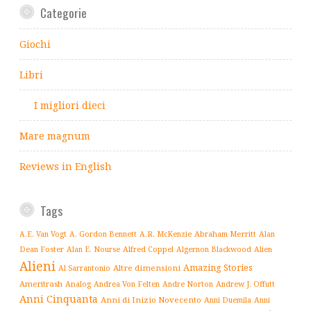
Categorie
Giochi
Libri
I migliori dieci
Mare magnum
Reviews in English
Tags
Abraham Merritt
A.E. Van Vogt
A. Gordon Bennett
A.R. McKenzie
Alan
Alfred Coppel
Dean Foster
Alan E. Nourse
Algernon Blackwood
Alien
Alieni
Amazing Stories
Altre dimensioni
Al Sarrantonio
Ameritrash
Analog
Andrew J. Offutt
Andrea Von Felten
Andre Norton
Anni Cinquanta
Anni di Inizio Novecento
Anni Duemila
Anni