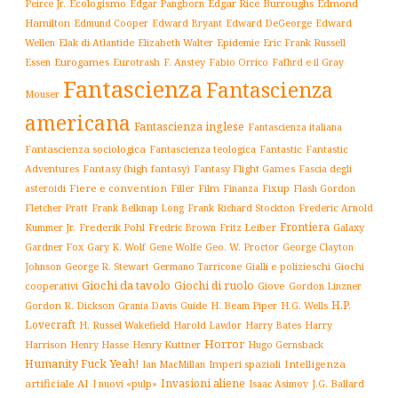
Ecologismo
Edgar Rice Burroughs
Edmond
Peirce Jr.
Edgar Pangborn
Hamilton
Edmund Cooper
Edward Bryant
Edward DeGeorge
Edward
Elak di Atlantide
Epidemie
Eric Frank Russell
Wellen
Elizabeth Walter
Essen
Eurogames
Eurotrash
F. Anstey
Fabio Orrico
Fafhrd e il Gray
Fantascienza
Fantascienza
Mouser
americana
Fantascienza inglese
Fantascienza italiana
Fantascienza sociologica
Fantascienza teologica
Fantastic
Fantastic
Adventures
Fantasy (high fantasy)
Fantasy Flight Games
Fascia degli
Fiere e convention
Film
Fixup
Flash Gordon
asteroidi
Filler
Finanza
Frederic Arnold
Fletcher Pratt
Frank Belknap Long
Frank Richard Stockton
Frontiera
Kummer Jr.
Frederik Pohl
Fritz Leiber
Galaxy
Fredric Brown
Gardner Fox
Gary K. Wolf
Gene Wolfe
Geo. W. Proctor
George Clayton
Gialli e polizieschi
Giochi
Johnson
George R. Stewart
Germano Tarricone
Giochi da tavolo
Giochi di ruolo
cooperativi
Giove
Gordon Linzner
H.P.
Gordon R. Dickson
H. Beam Piper
Grania Davis
Guide
H.G. Wells
Lovecraft
Harry
H. Russel Wakefield
Harold Lawlor
Harry Bates
Horror
Harrison
Henry Kuttner
Henry Hasse
Hugo Gernsback
Humanity Fuck Yeah!
Imperi spaziali
Intelligenza
Ian MacMillan
Invasioni aliene
artificiale AI
I nuovi «pulp»
J.G. Ballard
Isaac Asimov