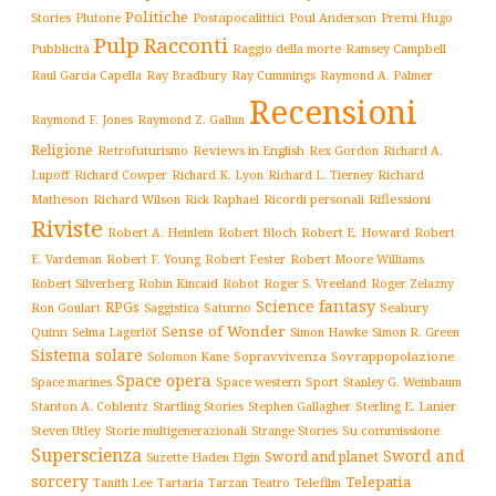
Politiche
Plutone
Postapocalittici
Poul Anderson
Premi Hugo
Stories
Pulp
Racconti
Pubblicità
Raggio della morte
Ramsey Campbell
Ray Cummings
Raul Garcia Capella
Ray Bradbury
Raymond A. Palmer
Recensioni
Raymond F. Jones
Raymond Z. Gallun
Religione
Retrofuturismo
Reviews in English
Rex Gordon
Richard A.
Richard
Lupoff
Richard Cowper
Richard K. Lyon
Richard L. Tierney
Matheson
Richard Wilson
Ricordi personali
Riflessioni
Rick Raphael
Riviste
Robert Bloch
Robert E. Howard
Robert A. Heinlein
Robert
Robert F. Young
E. Vardeman
Robert Fester
Robert Moore Williams
Robert Silverberg
Robot
Robin Kincaid
Roger S. Vreeland
Roger Zelazny
Science fantasy
RPGs
Saturno
Seabury
Ron Goulart
Saggistica
Sense of Wonder
Quinn
Selma Lagerlöf
Simon Hawke
Simon R. Green
Sistema solare
Solomon Kane
Sopravvivenza
Sovrappopolazione
Space opera
Space western
Sport
Stanley G. Weinbaum
Space marines
Stanton A. Coblentz
Startling Stories
Sterling E. Lanier
Stephen Gallagher
Storie multigenerazionali
Su commissione
Steven Utley
Strange Stories
Superscienza
Sword and
Sword and planet
Suzette Haden Elgin
sorcery
Telepatia
Tartaria
Teatro
Telefilm
Tanith Lee
Tarzan