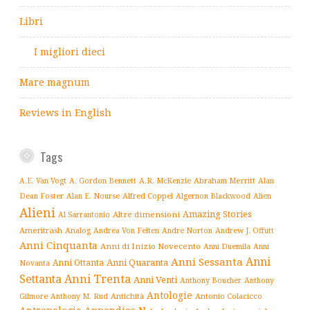
Libri
I migliori dieci
Mare magnum
Reviews in English
Tags
Abraham Merritt
A.E. Van Vogt
A. Gordon Bennett
A.R. McKenzie
Alan
Alfred Coppel
Dean Foster
Alan E. Nourse
Algernon Blackwood
Alien
Alieni
Amazing Stories
Altre dimensioni
Al Sarrantonio
Ameritrash
Analog
Andrew J. Offutt
Andrea Von Felten
Andre Norton
Anni Cinquanta
Anni di Inizio Novecento
Anni Duemila
Anni
Anni
Anni Sessanta
Anni Quaranta
Anni Ottanta
Novanta
Settanta
Anni Trenta
Anni Venti
Anthony Boucher
Anthony
Antologie
Antichità
Antonio Colacicco
Gilmore
Anthony M. Rud