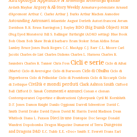
Antropologia
Appendice N
Archeologia spaziale
Archeologia
Argosy & All-Story Weekly
Armature potenziate
Ardath Mayhar
Arnaud
Arthur C. Clarke
Asmodee
d'Apremont
Arthur J. Burks
Arthur Machen
Astronavi
Astounding
Atlantide
August Derleth
Autori francesi
Avram
BDO (Big Dumb Object)
BEM
Davidson
B.R. Bruss
Barrington J. Bayley
(Bug Eyed Monsters)
Blue Book
Bill S. Ballinger
Birthright (AD&D setting)
Brak il barbaro
Bob Olsen
Bob Shaw
Bram Stoker
Brian Aldiss
Brian
Buck Rogers
C.L. Moore
Carl
Lumley
Bruce Jones
C.C. MacApp
C.J. Barr
Jacobi
Charles de Lint
Charles Dickens
Charles L. Harness
Charles R.
Cicli e serie
Charles R. Tanner
Ciclo di Aihai
Saunders
Chris Foss
Ciclo di Cthulhu
(Marte)
Ciclo di Averoigne
Ciclo di Barsoom
Ciclo di
Hyperborea
Ciclo di Poseidonis
Ciclo di Xiccarph
Ciclo
Ciclo di Pellucidar
Civiltà e mondi perduti
Clark Ashton Smith
di Zothique
Clifford
Commenti e annunci
Conan e clonan
Ball
Clifford D. Simak
Contemporanei
Copertine e illustrazioni
Cyberpunk
Cyril M. Kornbluth
D.F. Jones
Damon Knight
Danilo Oggionni
Darrell Schweitzer
David C.
Smith
David Drake
David Eynon
David M. Harris
David Madison
Dean
Dieci in uno
Distopie
Whitlock
Diana L. Paxson
Doc Savage
Donald
Dungeons
Dopobomba
Dragon Magazine
Dumarest of Terra
Wandrei
and Dragons D&D
E.C. Tubb
E.E. «Doc» Smith
E. Everett Evans
Earl