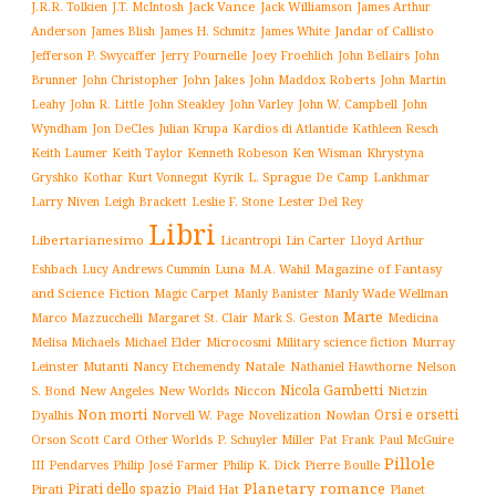
Jack Vance
Jack Williamson
J.R.R. Tolkien
J.T. McIntosh
James Arthur
James White
Jandar of Callisto
Anderson
James Blish
James H. Schmitz
Jefferson P. Swycaffer
Jerry Pournelle
Joey Froehlich
John Bellairs
John
John Jakes
John Maddox Roberts
Brunner
John Christopher
John Martin
John W. Campbell
John
Leahy
John R. Little
John Steakley
John Varley
Wyndham
Julian Krupa
Kardios di Atlantide
Jon DeCles
Kathleen Resch
Keith Laumer
Keith Taylor
Kenneth Robeson
Ken Wisman
Khrystyna
L. Sprague De Camp
Gryshko
Kothar
Kurt Vonnegut
Kyrik
Lankhmar
Larry Niven
Lester Del Rey
Leigh Brackett
Leslie F. Stone
Libri
Libertarianesimo
Licantropi
Lin Carter
Lloyd Arthur
Luna
Magazine of Fantasy
Eshbach
Lucy Andrews Cummin
M.A. Wahil
and Science Fiction
Manly Wade Wellman
Magic Carpet
Manly Banister
Marte
Margaret St. Clair
Mark S. Geston
Marco Mazzucchelli
Medicina
Military science fiction
Murray
Melisa Michaels
Michael Elder
Microcosmi
Leinster
Mutanti
Natale
Nelson
Nancy Etchemendy
Nathaniel Hawthorne
Nicola Gambetti
S. Bond
Niccon
New Angeles
New Worlds
Nictzin
Non morti
Orsi e orsetti
Norvell W. Page
Novelization
Nowlan
Dyalhis
Orson Scott Card
Other Worlds
P. Schuyler Miller
Pat Frank
Paul McGuire
Pillole
Philip José Farmer
Philip K. Dick
III
Pendarves
Pierre Boulle
Planetary romance
Pirati dello spazio
Pirati
Plaid Hat
Planet