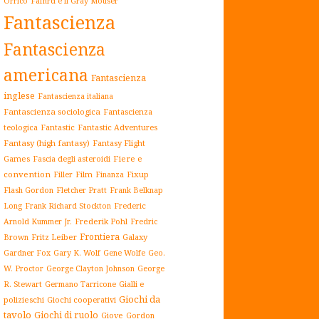
Orrico
Fafhrd e il Gray Mouser
Fantascienza
Fantascienza
americana
Fantascienza
inglese
Fantascienza italiana
Fantascienza sociologica
Fantascienza
teologica
Fantastic
Fantastic Adventures
Fantasy (high fantasy)
Fantasy Flight
Games
Fiere e
Fascia degli asteroidi
convention
Film
Fixup
Filler
Finanza
Flash Gordon
Fletcher Pratt
Frank Belknap
Frederic
Long
Frank Richard Stockton
Arnold Kummer Jr.
Frederik Pohl
Fredric
Frontiera
Fritz Leiber
Galaxy
Brown
Gardner Fox
Gary K. Wolf
Gene Wolfe
Geo.
W. Proctor
George Clayton Johnson
George
Gialli e
R. Stewart
Germano Tarricone
Giochi da
polizieschi
Giochi cooperativi
tavolo
Giochi di ruolo
Giove
Gordon