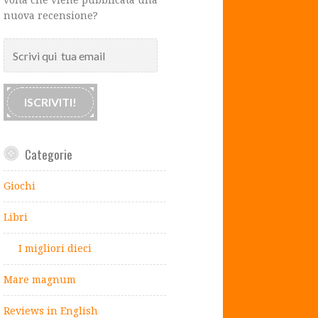
nuova recensione?
Scrivi
qui
tua
email
ISCRIVITI!
Categorie
Giochi
Libri
I migliori dieci
Mare magnum
Reviews in English