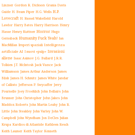
Gordon R. Dickson
Linzner
Grania Davis
H.P.
H. Beam Piper
Guide
H.G. Wells
Lovecraft
H. Russel Wakefield
Harold
Harry Harrison
Lawlor
Harry Bates
Henry
Horror
Henry Kuttner
Hasse
Hugo
Humanity Fuck Yeah!
Gernsback
Ian
Imperi spaziali
Intelligenza
MacMillan
Invasioni
artificiale AI
I nuovi «pulp»
aliene
J.G. Ballard
Isaac Asimov
J.R.R.
Jack Vance
Jack
Tolkien
J.T. McIntosh
Williamson
James Arthur Anderson
James
James White
Jandar
Blish
James H. Schmitz
of Callisto
Jefferson P. Swycaffer
Jerry
Pournelle
Joey Froehlich
John Bellairs
John
John Jakes
John
Brunner
John Christopher
Maddox Roberts
John Martin Leahy
John R.
John W.
Little
John Steakley
John Varley
Campbell
John Wyndham
Julian
Jon DeCles
Krupa
Kardios di Atlantide
Kathleen Resch
Keith Laumer
Keith Taylor
Kenneth