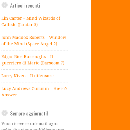
Articoli recenti
Lin Carter – Mind Wizards of
Callisto (Jandar 5)
John Maddox Roberts – Window
of the Mind (Space Angel 2)
Edgar Rice Burroughs – Il
guerriero di Marte (Barsoom 7)
Larry Niven – Il difensore
Lucy Andrews Cummin – Hiero’s
Answer
Sempre aggiornati!
Vuoi ricevere un'email ogni
volta che viene pubblicata una