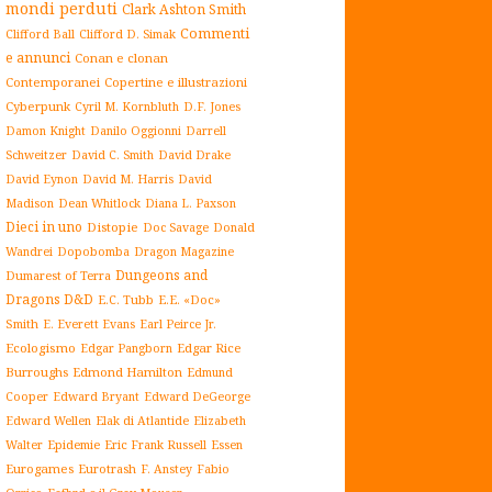
mondi perduti
Clark Ashton Smith
Commenti
Clifford Ball
Clifford D. Simak
e annunci
Conan e clonan
Contemporanei
Copertine e illustrazioni
Cyberpunk
Cyril M. Kornbluth
D.F. Jones
Damon Knight
Danilo Oggionni
Darrell
Schweitzer
David C. Smith
David Drake
David Eynon
David M. Harris
David
Madison
Dean Whitlock
Diana L. Paxson
Dieci in uno
Distopie
Doc Savage
Donald
Dopobomba
Dragon Magazine
Wandrei
Dungeons and
Dumarest of Terra
Dragons D&D
E.C. Tubb
E.E. «Doc»
Smith
E. Everett Evans
Earl Peirce Jr.
Ecologismo
Edgar Rice
Edgar Pangborn
Burroughs
Edmond Hamilton
Edmund
Cooper
Edward Bryant
Edward DeGeorge
Elak di Atlantide
Edward Wellen
Elizabeth
Epidemie
Eric Frank Russell
Essen
Walter
Eurogames
Eurotrash
F. Anstey
Fabio