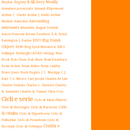
Argosy & All-Story Weekly
Mayhar
Armature potenziate
Arnaud d'Apremont
Arthur C. Clarke
Arthur J. Burks
Arthur
Astounding
Asmodee
Machen
Astronavi
Atlantide
August Derleth
Autori francesi
Avram Davidson
B.R. Bruss
BDO (Big Dumb
Barrington J. Bayley
Object)
BEM (Bug Eyed Monsters)
Bill S.
Blue
Ballinger
Birthright (AD&D setting)
Book
Brak il barbaro
Bob Olsen
Bob Shaw
Bram Stoker
Brian Aldiss
Brian Lumley
Buck Rogers
Bruce Jones
C.C. MacApp
C.J.
C.L. Moore
Carl Jacobi
Barr
Charles de Lint
Charles Dickens
Charles L. Harness
Charles
Charles R. Tanner
R. Saunders
Chris Foss
Cicli e serie
Ciclo di Aihai (Marte)
Ciclo
Ciclo di Averoigne
Ciclo di Barsoom
di Cthulhu
Ciclo di Hyperborea
Ciclo di
Ciclo di Poseidonis
Ciclo di
Pellucidar
Civiltà e
Xiccarph
Ciclo di Zothique