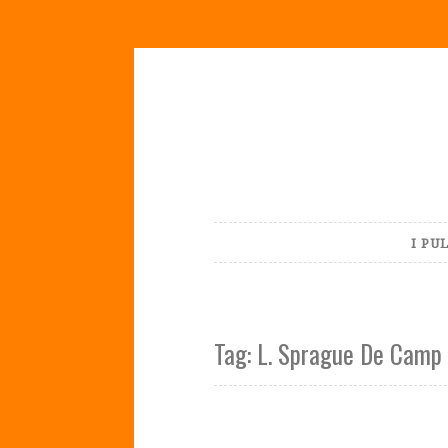
Skip
to
content
I PU
Tag:
L. Sprague De Camp