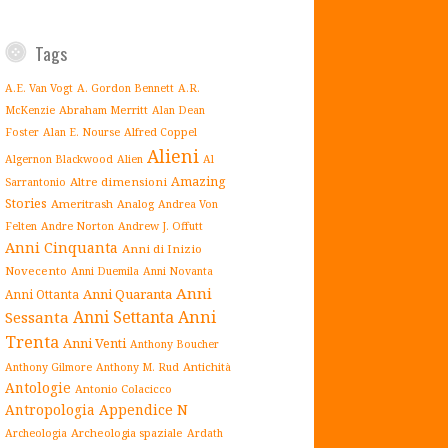
Tags
A.E. Van Vogt
A. Gordon Bennett
A.R.
Abraham Merritt
McKenzie
Alan Dean
Alfred Coppel
Foster
Alan E. Nourse
Alieni
Algernon Blackwood
Alien
Al
Amazing
Altre dimensioni
Sarrantonio
Stories
Ameritrash
Analog
Andrea Von
Andrew J. Offutt
Felten
Andre Norton
Anni Cinquanta
Anni di Inizio
Novecento
Anni Duemila
Anni Novanta
Anni
Anni Quaranta
Anni Ottanta
Anni Settanta
Anni
Sessanta
Trenta
Anni Venti
Anthony Boucher
Antichità
Anthony Gilmore
Anthony M. Rud
Antologie
Antonio Colacicco
Antropologia
Appendice N
Archeologia spaziale
Archeologia
Ardath