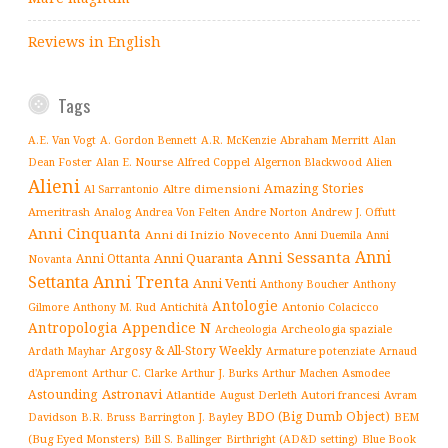
Reviews in English
Tags
Abraham Merritt
A.E. Van Vogt
A. Gordon Bennett
A.R. McKenzie
Alan
Alfred Coppel
Dean Foster
Alan E. Nourse
Algernon Blackwood
Alien
Alieni
Amazing Stories
Altre dimensioni
Al Sarrantonio
Ameritrash
Analog
Andrew J. Offutt
Andrea Von Felten
Andre Norton
Anni Cinquanta
Anni di Inizio Novecento
Anni Duemila
Anni
Anni
Anni Sessanta
Anni Quaranta
Anni Ottanta
Novanta
Settanta
Anni Trenta
Anni Venti
Anthony Boucher
Anthony
Antologie
Antichità
Antonio Colacicco
Gilmore
Anthony M. Rud
Antropologia
Appendice N
Archeologia spaziale
Archeologia
Argosy & All-Story Weekly
Armature potenziate
Ardath Mayhar
Arnaud
Arthur C. Clarke
Asmodee
d'Apremont
Arthur J. Burks
Arthur Machen
Astronavi
Astounding
Atlantide
August Derleth
Autori francesi
Avram
BDO (Big Dumb Object)
BEM
Davidson
B.R. Bruss
Barrington J. Bayley
(Bug Eyed Monsters)
Blue Book
Bill S. Ballinger
Birthright (AD&D setting)