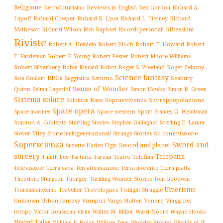
Religione
Retrofuturismo
Reviews in English
Rex Gordon
Richard A.
Richard
Lupoff
Richard Cowper
Richard K. Lyon
Richard L. Tierney
Matheson
Richard Wilson
Ricordi personali
Riflessioni
Rick Raphael
Riviste
Robert Bloch
Robert E. Howard
Robert A. Heinlein
Robert
Robert F. Young
E. Vardeman
Robert Fester
Robert Moore Williams
Robert Silverberg
Robot
Robin Kincaid
Roger S. Vreeland
Roger Zelazny
Science fantasy
RPGs
Saturno
Seabury
Ron Goulart
Saggistica
Sense of Wonder
Quinn
Selma Lagerlöf
Simon Hawke
Simon R. Green
Sistema solare
Solomon Kane
Sopravvivenza
Sovrappopolazione
Space opera
Space western
Sport
Stanley G. Weinbaum
Space marines
Stanton A. Coblentz
Startling Stories
Sterling E. Lanier
Stephen Gallagher
Storie multigenerazionali
Su commissione
Steven Utley
Strange Stories
Superscienza
Sword and
Sword and planet
Suzette Haden Elgin
sorcery
Telepatia
Tartaria
Teatro
Telefilm
Tanith Lee
Tarzan
Televisione
Terra cava
Terra morente
Terraformazione
Terra piatta
Thrilling Wonder Stories
Theodore Sturgeon
Thongor
Tom Goodwin
Umorismo
Traveller
Travelogues
Twilight Struggle
Transumanesimo
Unknown
Urban fantasy
Vampiri
Venere
Viaggi nel
Vargo Statten
tempo
Victor Rousseau
Virus
Walter M. Miller
Ward Moore
Wayne Hooks
Weird Tales
William Tenn
Wonder Stories
Worlds of If
William F. Nolan