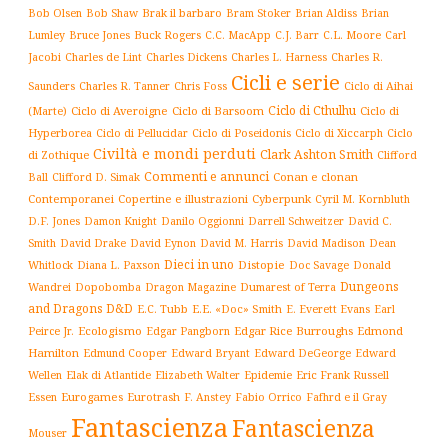
Brak il barbaro
Bob Olsen
Bob Shaw
Bram Stoker
Brian Aldiss
Brian
Buck Rogers
C.L. Moore
Carl
Lumley
Bruce Jones
C.C. MacApp
C.J. Barr
Jacobi
Charles de Lint
Charles Dickens
Charles L. Harness
Charles R.
Cicli e serie
Charles R. Tanner
Ciclo di Aihai
Saunders
Chris Foss
Ciclo di Cthulhu
(Marte)
Ciclo di Averoigne
Ciclo di Barsoom
Ciclo di
Hyperborea
Ciclo di Poseidonis
Ciclo di Xiccarph
Ciclo
Ciclo di Pellucidar
Civiltà e mondi perduti
Clark Ashton Smith
di Zothique
Clifford
Commenti e annunci
Conan e clonan
Ball
Clifford D. Simak
Contemporanei
Copertine e illustrazioni
Cyberpunk
Cyril M. Kornbluth
D.F. Jones
Damon Knight
Danilo Oggionni
Darrell Schweitzer
David C.
Smith
David Drake
David Eynon
David M. Harris
David Madison
Dean
Dieci in uno
Distopie
Whitlock
Diana L. Paxson
Doc Savage
Donald
Dungeons
Dopobomba
Dragon Magazine
Dumarest of Terra
Wandrei
and Dragons D&D
E.C. Tubb
E.E. «Doc» Smith
E. Everett Evans
Earl
Ecologismo
Edgar Rice Burroughs
Edmond
Peirce Jr.
Edgar Pangborn
Hamilton
Edmund Cooper
Edward Bryant
Edward DeGeorge
Edward
Elak di Atlantide
Epidemie
Eric Frank Russell
Wellen
Elizabeth Walter
Essen
Eurogames
Eurotrash
F. Anstey
Fabio Orrico
Fafhrd e il Gray
Fantascienza
Fantascienza
Mouser