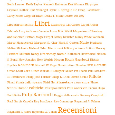
Keith Laumer
Keith Taylor
Kenneth Robeson
Ken Wisman
Khrystyna
L. Sprague De Camp
Gryshko
Kothar
Kurt Vonnegut
Kyrik
Lankhmar
Larry Niven
Lester Del Rey
Leigh Brackett
Leslie F. Stone
Libri
Libertarianesimo
Licantropi
Lin Carter
Lloyd Arthur
Luna
Magazine of Fantasy
Eshbach
Lucy Andrews Cummin
M.A. Wahil
and Science Fiction
Manly Wade Wellman
Magic Carpet
Manly Banister
Marte
Margaret St. Clair
Mark S. Geston
Marco Mazzucchelli
Medicina
Military science fiction
Murray
Melisa Michaels
Michael Elder
Microcosmi
Leinster
Mutanti
Natale
Nelson
Nancy Etchemendy
Nathaniel Hawthorne
Nicola Gambetti
S. Bond
Niccon
New Angeles
New Worlds
Nictzin
Non morti
Orsi e orsetti
Norvell W. Page
Novelization
Nowlan
Dyalhis
Orson Scott Card
Other Worlds
P. Schuyler Miller
Pat Frank
Paul McGuire
Pillole
Philip José Farmer
Philip K. Dick
III
Pendarves
Pierre Boulle
Planetary romance
Pirati dello spazio
Pirati
Plaid Hat
Planet
Politiche
Plutone
Postapocalittici
Poul Anderson
Premi Hugo
Stories
Pulp
Racconti
Pubblicità
Raggio della morte
Ramsey Campbell
Ray Cummings
Raul Garcia Capella
Ray Bradbury
Raymond A. Palmer
Recensioni
Raymond F. Jones
Raymond Z. Gallun