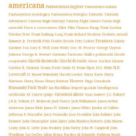
americana
Fantascienza inglese
Fantascienza italiana
Fantascienza sociologica
Fantascienza teologica
Fantastic
Fantastic
Adventures
Fantasy (high fantasy)
Fantasy Flight Games
Fascia degli
Fiere e convention
Film
Fixup
Flash Gordon
asteroidi
Filler
Finanza
Frederic Arnold
Fletcher Pratt
Frank Belknap Long
Frank Richard Stockton
Frontiera
Kummer Jr.
Frederik Pohl
Fritz Leiber
Galaxy
Fredric Brown
Gardner Fox
Gary K. Wolf
Gene Wolfe
Geo. W. Proctor
George Clayton
Gialli e polizieschi
Giochi
Johnson
George R. Stewart
Germano Tarricone
Giochi da tavolo
Giochi di ruolo
cooperativi
Giove
Gordon Linzner
H.P.
Gordon R. Dickson
H. Beam Piper
Grania Davis
Guide
H.G. Wells
Lovecraft
Harry
H. Russel Wakefield
Harold Lawlor
Harry Bates
Horror
Harrison
Henry Kuttner
Henry Hasse
Hugo Gernsback
Humanity Fuck Yeah!
Imperi spaziali
Intelligenza
Ian MacMillan
Invasioni aliene
artificiale AI
I nuovi «pulp»
J.G. Ballard
Isaac Asimov
Jack Vance
Jack Williamson
J.R.R. Tolkien
J.T. McIntosh
James Arthur
James White
Jandar of Callisto
Anderson
James Blish
James H. Schmitz
Jefferson P. Swycaffer
Jerry Pournelle
Joey Froehlich
John Bellairs
John
John Jakes
John Maddox Roberts
Brunner
John Christopher
John Martin
John W. Campbell
John
Leahy
John R. Little
John Steakley
John Varley
Wyndham
Julian Krupa
Kardios di Atlantide
Jon DeCles
Kathleen Resch