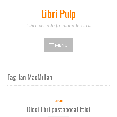
Libri Pulp
Skip
to
content
Libro vecchio fa buona lettura
MENU
Tag:
Ian MacMillan
LIBRI
Dieci libri postapocalittici