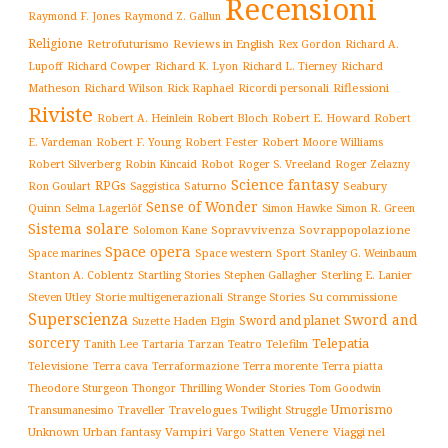
Recensioni
Raymond F. Jones
Raymond Z. Gallun
Religione
Retrofuturismo
Reviews in English
Rex Gordon
Richard A.
Richard
Lupoff
Richard Cowper
Richard K. Lyon
Richard L. Tierney
Matheson
Richard Wilson
Ricordi personali
Riflessioni
Rick Raphael
Riviste
Robert Bloch
Robert E. Howard
Robert A. Heinlein
Robert
Robert F. Young
E. Vardeman
Robert Fester
Robert Moore Williams
Robert Silverberg
Robot
Robin Kincaid
Roger S. Vreeland
Roger Zelazny
Science fantasy
RPGs
Saturno
Seabury
Ron Goulart
Saggistica
Sense of Wonder
Quinn
Selma Lagerlöf
Simon Hawke
Simon R. Green
Sistema solare
Solomon Kane
Sopravvivenza
Sovrappopolazione
Space opera
Space western
Sport
Stanley G. Weinbaum
Space marines
Stanton A. Coblentz
Startling Stories
Sterling E. Lanier
Stephen Gallagher
Storie multigenerazionali
Su commissione
Steven Utley
Strange Stories
Superscienza
Sword and
Sword and planet
Suzette Haden Elgin
sorcery
Telepatia
Tartaria
Teatro
Telefilm
Tanith Lee
Tarzan
Televisione
Terra cava
Terra morente
Terraformazione
Terra piatta
Thrilling Wonder Stories
Theodore Sturgeon
Thongor
Tom Goodwin
Umorismo
Traveller
Travelogues
Twilight Struggle
Transumanesimo
Unknown
Urban fantasy
Vampiri
Venere
Viaggi nel
Vargo Statten