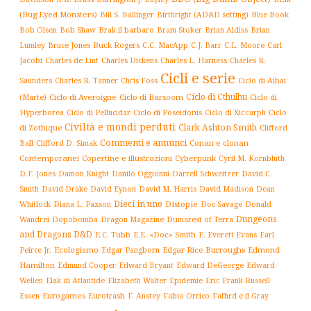
(Bug Eyed Monsters)
Blue Book
Bill S. Ballinger
Birthright (AD&D setting)
Brak il barbaro
Bob Olsen
Bob Shaw
Bram Stoker
Brian Aldiss
Brian
Buck Rogers
C.L. Moore
Carl
Lumley
Bruce Jones
C.C. MacApp
C.J. Barr
Jacobi
Charles de Lint
Charles Dickens
Charles L. Harness
Charles R.
Cicli e serie
Charles R. Tanner
Ciclo di Aihai
Saunders
Chris Foss
Ciclo di Cthulhu
(Marte)
Ciclo di Averoigne
Ciclo di Barsoom
Ciclo di
Hyperborea
Ciclo di Poseidonis
Ciclo di Xiccarph
Ciclo
Ciclo di Pellucidar
Civiltà e mondi perduti
Clark Ashton Smith
di Zothique
Clifford
Commenti e annunci
Conan e clonan
Ball
Clifford D. Simak
Contemporanei
Copertine e illustrazioni
Cyberpunk
Cyril M. Kornbluth
D.F. Jones
Damon Knight
Danilo Oggionni
Darrell Schweitzer
David C.
Smith
David Drake
David Eynon
David M. Harris
David Madison
Dean
Dieci in uno
Distopie
Whitlock
Diana L. Paxson
Doc Savage
Donald
Dungeons
Dopobomba
Dragon Magazine
Dumarest of Terra
Wandrei
and Dragons D&D
E.C. Tubb
E.E. «Doc» Smith
E. Everett Evans
Earl
Ecologismo
Edgar Rice Burroughs
Edmond
Peirce Jr.
Edgar Pangborn
Hamilton
Edmund Cooper
Edward Bryant
Edward DeGeorge
Edward
Elak di Atlantide
Epidemie
Eric Frank Russell
Wellen
Elizabeth Walter
Essen
Eurogames
Eurotrash
F. Anstey
Fabio Orrico
Fafhrd e il Gray