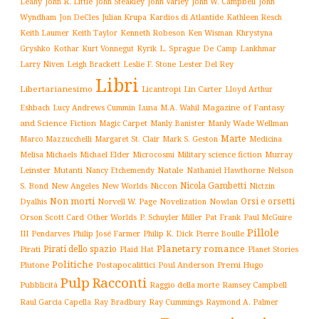
John W. Campbell
John
Leahy
John R. Little
John Steakley
John Varley
Wyndham
Julian Krupa
Kardios di Atlantide
Jon DeCles
Kathleen Resch
Keith Laumer
Keith Taylor
Kenneth Robeson
Ken Wisman
Khrystyna
L. Sprague De Camp
Gryshko
Kothar
Kurt Vonnegut
Kyrik
Lankhmar
Larry Niven
Lester Del Rey
Leigh Brackett
Leslie F. Stone
Libri
Libertarianesimo
Licantropi
Lin Carter
Lloyd Arthur
Luna
Magazine of Fantasy
Eshbach
Lucy Andrews Cummin
M.A. Wahil
and Science Fiction
Manly Wade Wellman
Magic Carpet
Manly Banister
Marte
Margaret St. Clair
Mark S. Geston
Marco Mazzucchelli
Medicina
Military science fiction
Murray
Melisa Michaels
Michael Elder
Microcosmi
Leinster
Mutanti
Natale
Nelson
Nancy Etchemendy
Nathaniel Hawthorne
Nicola Gambetti
S. Bond
Niccon
New Angeles
New Worlds
Nictzin
Non morti
Orsi e orsetti
Norvell W. Page
Novelization
Nowlan
Dyalhis
Orson Scott Card
Other Worlds
P. Schuyler Miller
Pat Frank
Paul McGuire
Pillole
Philip José Farmer
Philip K. Dick
III
Pendarves
Pierre Boulle
Planetary romance
Pirati dello spazio
Pirati
Plaid Hat
Planet Stories
Politiche
Plutone
Postapocalittici
Poul Anderson
Premi Hugo
Pulp
Racconti
Pubblicità
Raggio della morte
Ramsey Campbell
Ray Cummings
Raul Garcia Capella
Ray Bradbury
Raymond A. Palmer