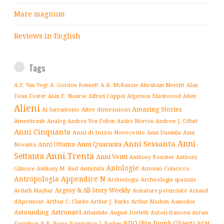
Mare magnum
Reviews in English
Tags
Abraham Merritt
A.E. Van Vogt
A. Gordon Bennett
A.R. McKenzie
Alan
Alfred Coppel
Dean Foster
Alan E. Nourse
Algernon Blackwood
Alien
Alieni
Amazing Stories
Altre dimensioni
Al Sarrantonio
Ameritrash
Analog
Andrew J. Offutt
Andrea Von Felten
Andre Norton
Anni Cinquanta
Anni di Inizio Novecento
Anni Duemila
Anni
Anni
Anni Sessanta
Anni Quaranta
Anni Ottanta
Novanta
Settanta
Anni Trenta
Anni Venti
Anthony Boucher
Anthony
Antologie
Antichità
Antonio Colacicco
Gilmore
Anthony M. Rud
Antropologia
Appendice N
Archeologia spaziale
Archeologia
Argosy & All-Story Weekly
Armature potenziate
Ardath Mayhar
Arnaud
Arthur C. Clarke
Asmodee
d'Apremont
Arthur J. Burks
Arthur Machen
Astronavi
Astounding
Atlantide
August Derleth
Autori francesi
Avram
BDO (Big Dumb Object)
BEM
Davidson
B.R. Bruss
Barrington J. Bayley