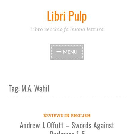
Libri Pulp
Skip
to
content
Libro vecchio fa buona lettura
MENU
Tag:
M.A. Wahil
REVIEWS IN ENGLISH
Andrew J. Offutt – Swords Against
Darkness 1-5