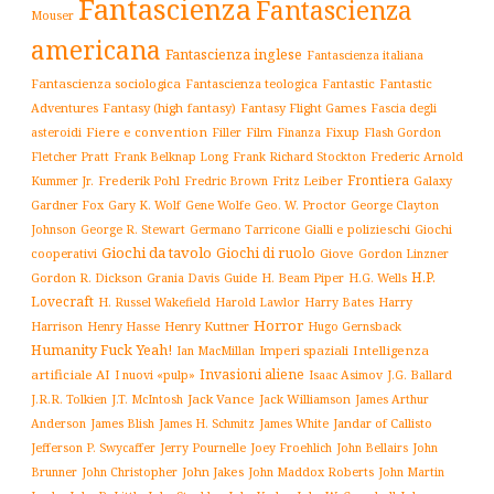
Fantascienza
Fantascienza
Mouser
americana
Fantascienza inglese
Fantascienza italiana
Fantascienza sociologica
Fantascienza teologica
Fantastic
Fantastic
Adventures
Fantasy (high fantasy)
Fantasy Flight Games
Fascia degli
Fiere e convention
Film
Fixup
Flash Gordon
asteroidi
Filler
Finanza
Frederic Arnold
Fletcher Pratt
Frank Belknap Long
Frank Richard Stockton
Frontiera
Kummer Jr.
Frederik Pohl
Fritz Leiber
Galaxy
Fredric Brown
Gardner Fox
Gary K. Wolf
Gene Wolfe
Geo. W. Proctor
George Clayton
Gialli e polizieschi
Giochi
Johnson
George R. Stewart
Germano Tarricone
Giochi da tavolo
Giochi di ruolo
cooperativi
Giove
Gordon Linzner
H.P.
Gordon R. Dickson
H. Beam Piper
Grania Davis
Guide
H.G. Wells
Lovecraft
Harry
H. Russel Wakefield
Harold Lawlor
Harry Bates
Horror
Harrison
Henry Kuttner
Henry Hasse
Hugo Gernsback
Humanity Fuck Yeah!
Imperi spaziali
Intelligenza
Ian MacMillan
Invasioni aliene
artificiale AI
I nuovi «pulp»
J.G. Ballard
Isaac Asimov
Jack Vance
Jack Williamson
J.R.R. Tolkien
J.T. McIntosh
James Arthur
James White
Jandar of Callisto
Anderson
James Blish
James H. Schmitz
Jefferson P. Swycaffer
Jerry Pournelle
Joey Froehlich
John Bellairs
John
John Jakes
John Maddox Roberts
Brunner
John Christopher
John Martin