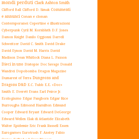
mondi perduti
Clark Ashton Smith
Commenti
Clifford Ball
Clifford D. Simak
e annunci
Conan e clonan
Contemporanei
Copertine e illustrazioni
Cyberpunk
Cyril M. Kornbluth
D.F. Jones
Damon Knight
Danilo Oggionni
Darrell
Schweitzer
David C. Smith
David Drake
David Eynon
David M. Harris
David
Madison
Dean Whitlock
Diana L. Paxson
Dieci in uno
Distopie
Doc Savage
Donald
Dopobomba
Dragon Magazine
Wandrei
Dungeons and
Dumarest of Terra
Dragons D&D
E.C. Tubb
E.E. «Doc»
Smith
E. Everett Evans
Earl Peirce Jr.
Ecologismo
Edgar Rice
Edgar Pangborn
Burroughs
Edmond Hamilton
Edmund
Cooper
Edward Bryant
Edward DeGeorge
Elak di Atlantide
Edward Wellen
Elizabeth
Epidemie
Eric Frank Russell
Essen
Walter
Eurogames
Eurotrash
F. Anstey
Fabio