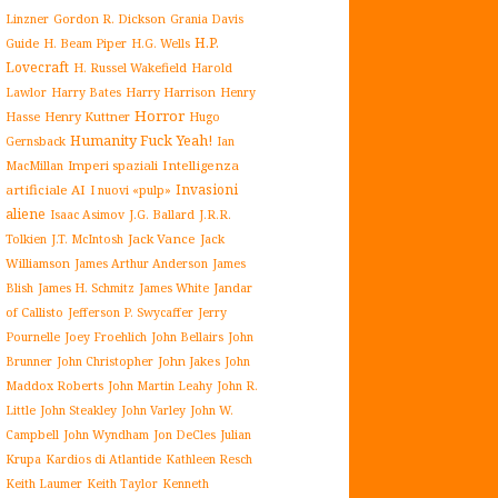
Gordon R. Dickson
Linzner
Grania Davis
H.P.
H. Beam Piper
Guide
H.G. Wells
Lovecraft
H. Russel Wakefield
Harold
Harry Harrison
Lawlor
Harry Bates
Henry
Horror
Henry Kuttner
Hasse
Hugo
Humanity Fuck Yeah!
Gernsback
Ian
Imperi spaziali
Intelligenza
MacMillan
Invasioni
artificiale AI
I nuovi «pulp»
aliene
J.G. Ballard
Isaac Asimov
J.R.R.
Jack Vance
Jack
Tolkien
J.T. McIntosh
Williamson
James Arthur Anderson
James
James White
Jandar
Blish
James H. Schmitz
of Callisto
Jefferson P. Swycaffer
Jerry
Pournelle
Joey Froehlich
John Bellairs
John
John Jakes
John
Brunner
John Christopher
Maddox Roberts
John Martin Leahy
John R.
John W.
Little
John Steakley
John Varley
Campbell
John Wyndham
Julian
Jon DeCles
Krupa
Kardios di Atlantide
Kathleen Resch
Keith Laumer
Keith Taylor
Kenneth