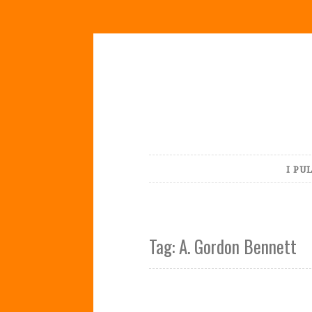
Skip
to
content
I PU
Tag:
A. Gordon Bennett