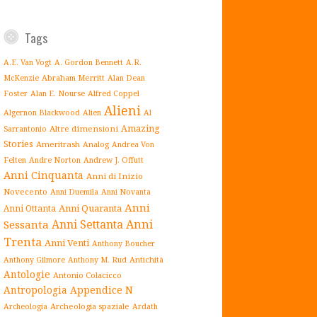
Tags
A.E. Van Vogt
A. Gordon Bennett
A.R.
Abraham Merritt
McKenzie
Alan Dean
Alfred Coppel
Foster
Alan E. Nourse
Alieni
Algernon Blackwood
Alien
Al
Amazing
Altre dimensioni
Sarrantonio
Stories
Ameritrash
Analog
Andrea Von
Andrew J. Offutt
Felten
Andre Norton
Anni Cinquanta
Anni di Inizio
Novecento
Anni Duemila
Anni Novanta
Anni
Anni Quaranta
Anni Ottanta
Anni Settanta
Anni
Sessanta
Trenta
Anni Venti
Anthony Boucher
Antichità
Anthony Gilmore
Anthony M. Rud
Antologie
Antonio Colacicco
Antropologia
Appendice N
Archeologia spaziale
Archeologia
Ardath