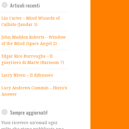
Articoli recenti
Lin Carter – Mind Wizards of
Callisto (Jandar 5)
John Maddox Roberts – Window
of the Mind (Space Angel 2)
Edgar Rice Burroughs – Il
guerriero di Marte (Barsoom 7)
Larry Niven – Il difensore
Lucy Andrews Cummin – Hiero’s
Answer
Sempre aggiornati!
Vuoi ricevere un'email ogni
volta che viene pubblicata una