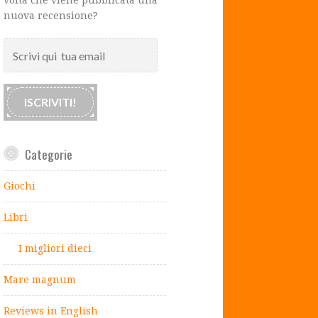
nuova recensione?
Scrivi
qui
tua
email
ISCRIVITI!
Categorie
Giochi
Libri
I migliori dieci
Mare magnum
Reviews in English