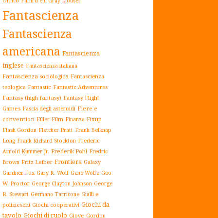
Orrico
Fafhrd e il Gray Mouser
Fantascienza
Fantascienza
americana
Fantascienza
inglese
Fantascienza italiana
Fantascienza sociologica
Fantascienza
teologica
Fantastic
Fantastic Adventures
Fantasy (high fantasy)
Fantasy Flight
Games
Fiere e
Fascia degli asteroidi
convention
Film
Fixup
Filler
Finanza
Flash Gordon
Fletcher Pratt
Frank Belknap
Frederic
Long
Frank Richard Stockton
Arnold Kummer Jr.
Frederik Pohl
Fredric
Frontiera
Fritz Leiber
Galaxy
Brown
Gardner Fox
Gary K. Wolf
Gene Wolfe
Geo.
W. Proctor
George Clayton Johnson
George
Gialli e
R. Stewart
Germano Tarricone
Giochi da
polizieschi
Giochi cooperativi
tavolo
Giochi di ruolo
Giove
Gordon