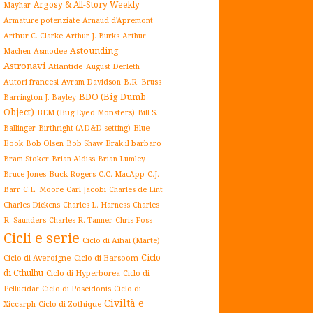
Argosy & All-Story Weekly
Mayhar
Armature potenziate
Arnaud d'Apremont
Arthur C. Clarke
Arthur J. Burks
Arthur
Astounding
Asmodee
Machen
Astronavi
Atlantide
August Derleth
Autori francesi
Avram Davidson
B.R. Bruss
BDO (Big Dumb
Barrington J. Bayley
Object)
BEM (Bug Eyed Monsters)
Bill S.
Blue
Ballinger
Birthright (AD&D setting)
Book
Brak il barbaro
Bob Olsen
Bob Shaw
Bram Stoker
Brian Aldiss
Brian Lumley
Buck Rogers
Bruce Jones
C.C. MacApp
C.J.
C.L. Moore
Carl Jacobi
Barr
Charles de Lint
Charles Dickens
Charles L. Harness
Charles
Charles R. Tanner
R. Saunders
Chris Foss
Cicli e serie
Ciclo di Aihai (Marte)
Ciclo
Ciclo di Averoigne
Ciclo di Barsoom
di Cthulhu
Ciclo di Hyperborea
Ciclo di
Ciclo di Poseidonis
Ciclo di
Pellucidar
Civiltà e
Xiccarph
Ciclo di Zothique