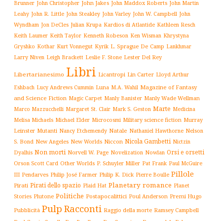
John Jakes
John Maddox Roberts
Brunner
John Christopher
John Martin
John W. Campbell
John
Leahy
John R. Little
John Steakley
John Varley
Wyndham
Julian Krupa
Kardios di Atlantide
Jon DeCles
Kathleen Resch
Keith Laumer
Keith Taylor
Kenneth Robeson
Ken Wisman
Khrystyna
L. Sprague De Camp
Gryshko
Kothar
Kurt Vonnegut
Kyrik
Lankhmar
Larry Niven
Lester Del Rey
Leigh Brackett
Leslie F. Stone
Libri
Libertarianesimo
Licantropi
Lin Carter
Lloyd Arthur
Luna
Magazine of Fantasy
Eshbach
Lucy Andrews Cummin
M.A. Wahil
and Science Fiction
Manly Wade Wellman
Magic Carpet
Manly Banister
Marte
Margaret St. Clair
Mark S. Geston
Marco Mazzucchelli
Medicina
Military science fiction
Murray
Melisa Michaels
Michael Elder
Microcosmi
Leinster
Mutanti
Natale
Nelson
Nancy Etchemendy
Nathaniel Hawthorne
Nicola Gambetti
S. Bond
Niccon
New Angeles
New Worlds
Nictzin
Non morti
Orsi e orsetti
Norvell W. Page
Novelization
Nowlan
Dyalhis
Orson Scott Card
Other Worlds
P. Schuyler Miller
Pat Frank
Paul McGuire
Pillole
Philip José Farmer
Philip K. Dick
III
Pendarves
Pierre Boulle
Planetary romance
Pirati dello spazio
Pirati
Plaid Hat
Planet
Politiche
Plutone
Postapocalittici
Poul Anderson
Premi Hugo
Stories
Pulp
Racconti
Pubblicità
Raggio della morte
Ramsey Campbell