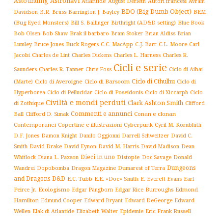
Astronavi
Astounding
Atlantide
August Derleth
Autori francesi
Avram
BDO (Big Dumb Object)
BEM
Davidson
B.R. Bruss
Barrington J. Bayley
(Bug Eyed Monsters)
Blue Book
Bill S. Ballinger
Birthright (AD&D setting)
Brak il barbaro
Bob Olsen
Bob Shaw
Bram Stoker
Brian Aldiss
Brian
Buck Rogers
C.L. Moore
Carl
Lumley
Bruce Jones
C.C. MacApp
C.J. Barr
Jacobi
Charles de Lint
Charles Dickens
Charles L. Harness
Charles R.
Cicli e serie
Charles R. Tanner
Ciclo di Aihai
Saunders
Chris Foss
Ciclo di Cthulhu
(Marte)
Ciclo di Averoigne
Ciclo di Barsoom
Ciclo di
Hyperborea
Ciclo di Poseidonis
Ciclo di Xiccarph
Ciclo
Ciclo di Pellucidar
Civiltà e mondi perduti
Clark Ashton Smith
di Zothique
Clifford
Commenti e annunci
Conan e clonan
Ball
Clifford D. Simak
Contemporanei
Copertine e illustrazioni
Cyberpunk
Cyril M. Kornbluth
D.F. Jones
Damon Knight
Danilo Oggionni
Darrell Schweitzer
David C.
Smith
David Drake
David Eynon
David M. Harris
David Madison
Dean
Dieci in uno
Distopie
Whitlock
Diana L. Paxson
Doc Savage
Donald
Dungeons
Dopobomba
Dragon Magazine
Dumarest of Terra
Wandrei
and Dragons D&D
E.C. Tubb
E.E. «Doc» Smith
E. Everett Evans
Earl
Ecologismo
Edgar Rice Burroughs
Edmond
Peirce Jr.
Edgar Pangborn
Hamilton
Edmund Cooper
Edward Bryant
Edward DeGeorge
Edward
Elak di Atlantide
Epidemie
Eric Frank Russell
Wellen
Elizabeth Walter