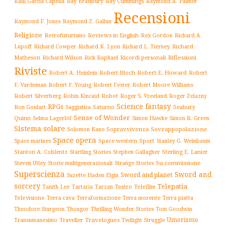
Ray Cummings
Raul Garcia Capella
Ray Bradbury
Raymond A. Palmer
Recensioni
Raymond F. Jones
Raymond Z. Gallun
Religione
Retrofuturismo
Reviews in English
Rex Gordon
Richard A.
Richard
Lupoff
Richard Cowper
Richard K. Lyon
Richard L. Tierney
Matheson
Richard Wilson
Ricordi personali
Riflessioni
Rick Raphael
Riviste
Robert Bloch
Robert E. Howard
Robert A. Heinlein
Robert
Robert F. Young
E. Vardeman
Robert Fester
Robert Moore Williams
Robert Silverberg
Robot
Robin Kincaid
Roger S. Vreeland
Roger Zelazny
Science fantasy
RPGs
Saturno
Seabury
Ron Goulart
Saggistica
Sense of Wonder
Quinn
Selma Lagerlöf
Simon Hawke
Simon R. Green
Sistema solare
Solomon Kane
Sopravvivenza
Sovrappopolazione
Space opera
Space western
Sport
Stanley G. Weinbaum
Space marines
Stanton A. Coblentz
Startling Stories
Sterling E. Lanier
Stephen Gallagher
Storie multigenerazionali
Su commissione
Steven Utley
Strange Stories
Superscienza
Sword and
Sword and planet
Suzette Haden Elgin
sorcery
Telepatia
Tartaria
Teatro
Telefilm
Tanith Lee
Tarzan
Televisione
Terra cava
Terra morente
Terraformazione
Terra piatta
Thrilling Wonder Stories
Theodore Sturgeon
Thongor
Tom Goodwin
Umorismo
Traveller
Travelogues
Twilight Struggle
Transumanesimo