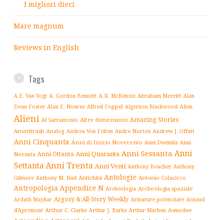
I migliori dieci
Mare magnum
Reviews in English
Tags
Abraham Merritt
A.E. Van Vogt
A. Gordon Bennett
A.R. McKenzie
Alan
Alfred Coppel
Dean Foster
Alan E. Nourse
Algernon Blackwood
Alien
Alieni
Amazing Stories
Altre dimensioni
Al Sarrantonio
Ameritrash
Analog
Andrew J. Offutt
Andrea Von Felten
Andre Norton
Anni Cinquanta
Anni di Inizio Novecento
Anni Duemila
Anni
Anni
Anni Sessanta
Anni Quaranta
Anni Ottanta
Novanta
Settanta
Anni Trenta
Anni Venti
Anthony Boucher
Anthony
Antologie
Antichità
Antonio Colacicco
Gilmore
Anthony M. Rud
Antropologia
Appendice N
Archeologia spaziale
Archeologia
Argosy & All-Story Weekly
Armature potenziate
Ardath Mayhar
Arnaud
Arthur C. Clarke
Asmodee
d'Apremont
Arthur J. Burks
Arthur Machen