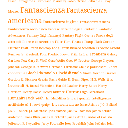
Essen
Eurogames
Eurotrash
F. Anstey
Fabio Orrico
Fafhrd e il Gray
Fantascienza
Fantascienza
Mouser
americana
Fantascienza inglese
Fantascienza italiana
Fantascienza sociologica
Fantascienza teologica
Fantastic
Fantastic
Adventures
Fantasy (high fantasy)
Fantasy Flight Games
Fascia degli
Fiere e convention
Film
Fixup
Flash Gordon
asteroidi
Filler
Finanza
Frederic Arnold
Fletcher Pratt
Frank Belknap Long
Frank Richard Stockton
Frontiera
Kummer Jr.
Frederik Pohl
Fritz Leiber
Galaxy
Fredric Brown
Gardner Fox
Gary K. Wolf
Gene Wolfe
Geo. W. Proctor
George Clayton
Gialli e polizieschi
Giochi
Johnson
George R. Stewart
Germano Tarricone
Giochi da tavolo
Giochi di ruolo
cooperativi
Giove
Gordon Linzner
H.P.
Gordon R. Dickson
H. Beam Piper
Grania Davis
Guide
H.G. Wells
Lovecraft
Harry
H. Russel Wakefield
Harold Lawlor
Harry Bates
Horror
Harrison
Henry Kuttner
Henry Hasse
Hugo Gernsback
Humanity Fuck Yeah!
Imperi spaziali
Intelligenza
Ian MacMillan
Invasioni aliene
artificiale AI
I nuovi «pulp»
J.G. Ballard
Isaac Asimov
Jack Vance
Jack Williamson
J.R.R. Tolkien
J.T. McIntosh
James Arthur
James White
Jandar of Callisto
Anderson
James Blish
James H. Schmitz
Jefferson P. Swycaffer
Jerry Pournelle
Joey Froehlich
John Bellairs
John