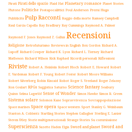
Planetary romance
Pirati dello spazio
Pirati
Plaid Hat
Planet Stories
Politiche
Plutone
Postapocalittici
Poul Anderson
Premi Hugo
Pulp
Racconti
Pubblicità
Raggio della morte
Ramsey Campbell
Ray Cummings
Raul Garcia Capella
Ray Bradbury
Raymond A. Palmer
Recensioni
Raymond F. Jones
Raymond Z. Gallun
Religione
Retrofuturismo
Reviews in English
Rex Gordon
Richard A.
Richard
Lupoff
Richard Cowper
Richard K. Lyon
Richard L. Tierney
Matheson
Richard Wilson
Ricordi personali
Riflessioni
Rick Raphael
Riviste
Robert Bloch
Robert E. Howard
Robert A. Heinlein
Robert
Robert F. Young
E. Vardeman
Robert Fester
Robert Moore Williams
Robert Silverberg
Robot
Robin Kincaid
Roger S. Vreeland
Roger Zelazny
Science fantasy
RPGs
Saturno
Seabury
Ron Goulart
Saggistica
Sense of Wonder
Quinn
Selma Lagerlöf
Simon Hawke
Simon R. Green
Sistema solare
Solomon Kane
Sopravvivenza
Sovrappopolazione
Space opera
Space western
Sport
Stanley G. Weinbaum
Space marines
Stanton A. Coblentz
Startling Stories
Sterling E. Lanier
Stephen Gallagher
Storie multigenerazionali
Su commissione
Steven Utley
Strange Stories
Superscienza
Sword and
Sword and planet
Suzette Haden Elgin