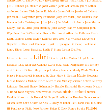
Invasioni aliene
artificiale AI
I nuovi «pulp»
J.G. Ballard
Isaac Asimov
Jack Vance
Jack Williamson
J.R.R. Tolkien
J.T. McIntosh
James Arthur
James White
Jandar of Callisto
Anderson
James Blish
James H. Schmitz
Jefferson P. Swycaffer
Jerry Pournelle
Joey Froehlich
John Bellairs
John
John Jakes
John Maddox Roberts
Brunner
John Christopher
John Martin
John W. Campbell
John
Leahy
John R. Little
John Steakley
John Varley
Wyndham
Julian Krupa
Kardios di Atlantide
Jon DeCles
Kathleen Resch
Keith Laumer
Keith Taylor
Kenneth Robeson
Ken Wisman
Khrystyna
L. Sprague De Camp
Gryshko
Kothar
Kurt Vonnegut
Kyrik
Lankhmar
Larry Niven
Lester Del Rey
Leigh Brackett
Leslie F. Stone
Libri
Libertarianesimo
Licantropi
Lin Carter
Lloyd Arthur
Luna
Magazine of Fantasy
Eshbach
Lucy Andrews Cummin
M.A. Wahil
and Science Fiction
Manly Wade Wellman
Magic Carpet
Manly Banister
Marte
Margaret St. Clair
Mark S. Geston
Marco Mazzucchelli
Medicina
Military science fiction
Murray
Melisa Michaels
Michael Elder
Microcosmi
Leinster
Mutanti
Natale
Nelson
Nancy Etchemendy
Nathaniel Hawthorne
Nicola Gambetti
S. Bond
Niccon
New Angeles
New Worlds
Nictzin
Non morti
Orsi e orsetti
Norvell W. Page
Novelization
Nowlan
Dyalhis
Orson Scott Card
Other Worlds
P. Schuyler Miller
Pat Frank
Paul McGuire
Pillole
Philip José Farmer
Philip K. Dick
III
Pendarves
Pierre Boulle