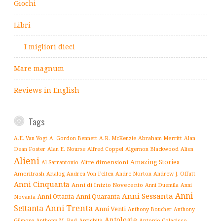
Giochi
Libri
I migliori dieci
Mare magnum
Reviews in English
Tags
Abraham Merritt
A.E. Van Vogt
A. Gordon Bennett
A.R. McKenzie
Alan
Alfred Coppel
Dean Foster
Alan E. Nourse
Algernon Blackwood
Alien
Alieni
Amazing Stories
Altre dimensioni
Al Sarrantonio
Ameritrash
Analog
Andrew J. Offutt
Andrea Von Felten
Andre Norton
Anni Cinquanta
Anni di Inizio Novecento
Anni Duemila
Anni
Anni
Anni Sessanta
Anni Quaranta
Anni Ottanta
Novanta
Settanta
Anni Trenta
Anni Venti
Anthony Boucher
Anthony
Antologie
Antichità
Antonio Colacicco
Gilmore
Anthony M. Rud