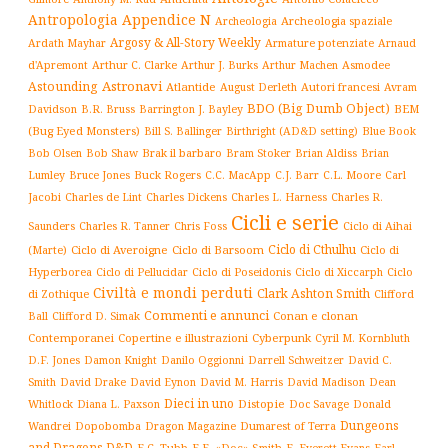
Antropologia
Appendice N
Archeologia spaziale
Archeologia
Argosy & All-Story Weekly
Armature potenziate
Ardath Mayhar
Arnaud
Arthur C. Clarke
Asmodee
d'Apremont
Arthur J. Burks
Arthur Machen
Astronavi
Astounding
Atlantide
August Derleth
Autori francesi
Avram
BDO (Big Dumb Object)
BEM
Davidson
B.R. Bruss
Barrington J. Bayley
(Bug Eyed Monsters)
Blue Book
Bill S. Ballinger
Birthright (AD&D setting)
Brak il barbaro
Bob Olsen
Bob Shaw
Bram Stoker
Brian Aldiss
Brian
Buck Rogers
C.L. Moore
Carl
Lumley
Bruce Jones
C.C. MacApp
C.J. Barr
Jacobi
Charles de Lint
Charles Dickens
Charles L. Harness
Charles R.
Cicli e serie
Charles R. Tanner
Ciclo di Aihai
Saunders
Chris Foss
Ciclo di Cthulhu
(Marte)
Ciclo di Averoigne
Ciclo di Barsoom
Ciclo di
Hyperborea
Ciclo di Poseidonis
Ciclo di Xiccarph
Ciclo
Ciclo di Pellucidar
Civiltà e mondi perduti
Clark Ashton Smith
di Zothique
Clifford
Commenti e annunci
Conan e clonan
Ball
Clifford D. Simak
Contemporanei
Copertine e illustrazioni
Cyberpunk
Cyril M. Kornbluth
D.F. Jones
Damon Knight
Danilo Oggionni
Darrell Schweitzer
David C.
Smith
David Drake
David Eynon
David M. Harris
David Madison
Dean
Dieci in uno
Distopie
Whitlock
Diana L. Paxson
Doc Savage
Donald
Dungeons
Dopobomba
Dragon Magazine
Dumarest of Terra
Wandrei
and Dragons D&D
E.C. Tubb
E.E. «Doc» Smith