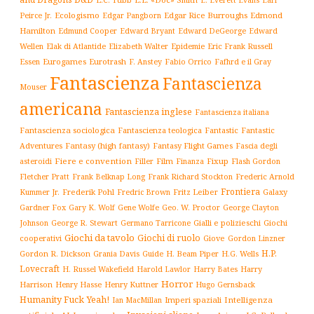
E. Everett Evans
Earl
Ecologismo
Edgar Rice Burroughs
Edmond
Peirce Jr.
Edgar Pangborn
Hamilton
Edmund Cooper
Edward Bryant
Edward DeGeorge
Edward
Elak di Atlantide
Epidemie
Eric Frank Russell
Wellen
Elizabeth Walter
Essen
Eurogames
Eurotrash
F. Anstey
Fabio Orrico
Fafhrd e il Gray
Fantascienza
Fantascienza
Mouser
americana
Fantascienza inglese
Fantascienza italiana
Fantascienza sociologica
Fantascienza teologica
Fantastic
Fantastic
Adventures
Fantasy (high fantasy)
Fantasy Flight Games
Fascia degli
Fiere e convention
Film
Fixup
Flash Gordon
asteroidi
Filler
Finanza
Frederic Arnold
Fletcher Pratt
Frank Belknap Long
Frank Richard Stockton
Frontiera
Kummer Jr.
Frederik Pohl
Fritz Leiber
Galaxy
Fredric Brown
Gardner Fox
Gary K. Wolf
Gene Wolfe
Geo. W. Proctor
George Clayton
Gialli e polizieschi
Giochi
Johnson
George R. Stewart
Germano Tarricone
Giochi da tavolo
Giochi di ruolo
cooperativi
Giove
Gordon Linzner
H.P.
Gordon R. Dickson
H. Beam Piper
Grania Davis
Guide
H.G. Wells
Lovecraft
Harry
H. Russel Wakefield
Harold Lawlor
Harry Bates
Horror
Harrison
Henry Kuttner
Henry Hasse
Hugo Gernsback
Humanity Fuck Yeah!
Imperi spaziali
Intelligenza
Ian MacMillan