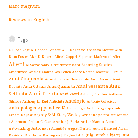
Mare magnum
Reviews in English
Tags
Abraham Merritt
A.E. Van Vogt
A. Gordon Bennett
A.R. McKenzie
Alan
Alfred Coppel
Dean Foster
Alan E. Nourse
Algernon Blackwood
Alien
Alieni
Amazing Stories
Altre dimensioni
Al Sarrantonio
Ameritrash
Analog
Andrew J. Offutt
Andrea Von Felten
Andre Norton
Anni Cinquanta
Anni di Inizio Novecento
Anni Duemila
Anni
Anni
Anni Sessanta
Anni Quaranta
Anni Ottanta
Novanta
Settanta
Anni Trenta
Anni Venti
Anthony Boucher
Anthony
Antologie
Antichità
Antonio Colacicco
Gilmore
Anthony M. Rud
Antropologia
Appendice N
Archeologia spaziale
Archeologia
Argosy & All-Story Weekly
Armature potenziate
Ardath Mayhar
Arnaud
Arthur C. Clarke
Asmodee
d'Apremont
Arthur J. Burks
Arthur Machen
Astronavi
Astounding
Atlantide
August Derleth
Autori francesi
Avram
BDO (Big Dumb Object)
BEM
Davidson
B.R. Bruss
Barrington J. Bayley