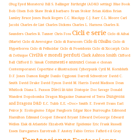
(Bug Eyed Monsters)
Blue Book
Bill S. Ballinger
Birthright (AD&D setting)
Brak il barbaro
Bob Olsen
Bob Shaw
Bram Stoker
Brian Aldiss
Brian
Buck Rogers
C.L. Moore
Carl
Lumley
Bruce Jones
C.C. MacApp
C.J. Barr
Jacobi
Charles de Lint
Charles Dickens
Charles L. Harness
Charles R.
Cicli e serie
Charles R. Tanner
Ciclo di Aihai
Saunders
Chris Foss
Ciclo di Cthulhu
(Marte)
Ciclo di Averoigne
Ciclo di Barsoom
Ciclo di
Hyperborea
Ciclo di Poseidonis
Ciclo di Xiccarph
Ciclo
Ciclo di Pellucidar
Civiltà e mondi perduti
Clark Ashton Smith
di Zothique
Clifford
Commenti e annunci
Conan e clonan
Ball
Clifford D. Simak
Contemporanei
Copertine e illustrazioni
Cyberpunk
Cyril M. Kornbluth
D.F. Jones
Damon Knight
Danilo Oggionni
Darrell Schweitzer
David C.
Smith
David Drake
David Eynon
David M. Harris
David Madison
Dean
Dieci in uno
Distopie
Whitlock
Diana L. Paxson
Doc Savage
Donald
Dungeons
Dopobomba
Dragon Magazine
Dumarest of Terra
Wandrei
and Dragons D&D
E.C. Tubb
E.E. «Doc» Smith
E. Everett Evans
Earl
Ecologismo
Edgar Rice Burroughs
Edmond
Peirce Jr.
Edgar Pangborn
Hamilton
Edmund Cooper
Edward Bryant
Edward DeGeorge
Edward
Elak di Atlantide
Epidemie
Eric Frank Russell
Wellen
Elizabeth Walter
Essen
Eurogames
Eurotrash
F. Anstey
Fabio Orrico
Fafhrd e il Gray