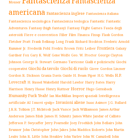
Fantascienza
Fantascienza
Mouser
americana
Fantascienza inglese
Fantascienza italiana
Fantascienza sociologica
Fantascienza teologica
Fantastic
Fantastic
Adventures
Fantasy (high fantasy)
Fantasy Flight Games
Fascia degli
Fiere e convention
Film
Fixup
Flash Gordon
asteroidi
Filler
Finanza
Frederic Arnold
Fletcher Pratt
Frank Belknap Long
Frank Richard Stockton
Frontiera
Kummer Jr.
Frederik Pohl
Fritz Leiber
Galaxy
Fredric Brown
Gardner Fox
Gary K. Wolf
Gene Wolfe
Geo. W. Proctor
George Clayton
Gialli e polizieschi
Giochi
Johnson
George R. Stewart
Germano Tarricone
Giochi da tavolo
Giochi di ruolo
cooperativi
Giove
Gordon Linzner
H.P.
Gordon R. Dickson
H. Beam Piper
Grania Davis
Guide
H.G. Wells
Lovecraft
Harry
H. Russel Wakefield
Harold Lawlor
Harry Bates
Horror
Harrison
Henry Kuttner
Henry Hasse
Hugo Gernsback
Humanity Fuck Yeah!
Imperi spaziali
Intelligenza
Ian MacMillan
Invasioni aliene
artificiale AI
I nuovi «pulp»
J.G. Ballard
Isaac Asimov
Jack Vance
Jack Williamson
J.R.R. Tolkien
J.T. McIntosh
James Arthur
James White
Jandar of Callisto
Anderson
James Blish
James H. Schmitz
Jefferson P. Swycaffer
Jerry Pournelle
Joey Froehlich
John Bellairs
John
John Jakes
John Maddox Roberts
Brunner
John Christopher
John Martin
John W. Campbell
John
Leahy
John R. Little
John Steakley
John Varley