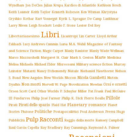
Wyndham
Julian Krupa
Kardios di Atlantide
Jon DeCles
Kathleen Resch
Keith Laumer
Keith Taylor
Kenneth Robeson
Ken Wisman
Khrystyna
L. Sprague De Camp
Gryshko
Kothar
Kurt Vonnegut
Kyrik
Lankhmar
Larry Niven
Lester Del Rey
Leigh Brackett
Leslie F. Stone
Libri
Libertarianesimo
Licantropi
Lin Carter
Lloyd Arthur
Luna
Magazine of Fantasy
Eshbach
Lucy Andrews Cummin
M.A. Wahil
and Science Fiction
Manly Wade Wellman
Magic Carpet
Manly Banister
Marte
Margaret St. Clair
Mark S. Geston
Marco Mazzucchelli
Medicina
Military science fiction
Murray
Melisa Michaels
Michael Elder
Microcosmi
Leinster
Mutanti
Natale
Nelson
Nancy Etchemendy
Nathaniel Hawthorne
Nicola Gambetti
S. Bond
Niccon
New Angeles
New Worlds
Nictzin
Non morti
Orsi e orsetti
Norvell W. Page
Novelization
Nowlan
Dyalhis
Orson Scott Card
Other Worlds
P. Schuyler Miller
Pat Frank
Paul McGuire
Pillole
Philip José Farmer
Philip K. Dick
III
Pendarves
Pierre Boulle
Planetary romance
Pirati dello spazio
Pirati
Plaid Hat
Planet
Politiche
Plutone
Postapocalittici
Poul Anderson
Premi Hugo
Stories
Pulp
Racconti
Pubblicità
Raggio della morte
Ramsey Campbell
Ray Cummings
Raul Garcia Capella
Ray Bradbury
Raymond A. Palmer