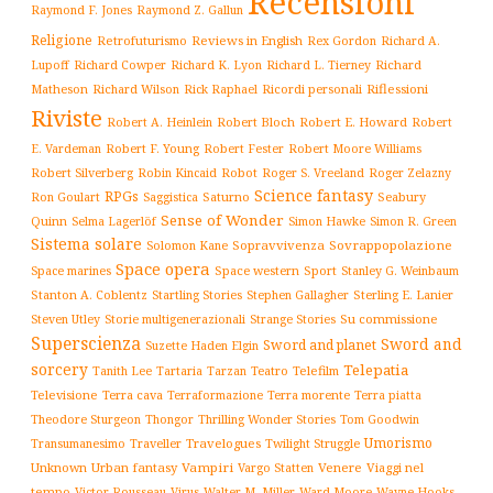
Recensioni
Raymond F. Jones
Raymond Z. Gallun
Religione
Retrofuturismo
Reviews in English
Rex Gordon
Richard A.
Richard
Lupoff
Richard Cowper
Richard K. Lyon
Richard L. Tierney
Matheson
Richard Wilson
Ricordi personali
Riflessioni
Rick Raphael
Riviste
Robert Bloch
Robert E. Howard
Robert A. Heinlein
Robert
Robert F. Young
E. Vardeman
Robert Fester
Robert Moore Williams
Robert Silverberg
Robot
Robin Kincaid
Roger S. Vreeland
Roger Zelazny
Science fantasy
RPGs
Saturno
Seabury
Ron Goulart
Saggistica
Sense of Wonder
Quinn
Selma Lagerlöf
Simon Hawke
Simon R. Green
Sistema solare
Solomon Kane
Sopravvivenza
Sovrappopolazione
Space opera
Space western
Sport
Stanley G. Weinbaum
Space marines
Stanton A. Coblentz
Startling Stories
Sterling E. Lanier
Stephen Gallagher
Storie multigenerazionali
Su commissione
Steven Utley
Strange Stories
Superscienza
Sword and
Sword and planet
Suzette Haden Elgin
sorcery
Telepatia
Tartaria
Teatro
Telefilm
Tanith Lee
Tarzan
Televisione
Terra cava
Terra morente
Terraformazione
Terra piatta
Thrilling Wonder Stories
Theodore Sturgeon
Thongor
Tom Goodwin
Umorismo
Traveller
Travelogues
Twilight Struggle
Transumanesimo
Unknown
Urban fantasy
Vampiri
Venere
Viaggi nel
Vargo Statten
tempo
Victor Rousseau
Virus
Walter M. Miller
Ward Moore
Wayne Hooks