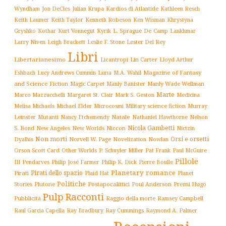
Wyndham
Julian Krupa
Kardios di Atlantide
Jon DeCles
Kathleen Resch
Keith Laumer
Keith Taylor
Kenneth Robeson
Ken Wisman
Khrystyna
L. Sprague De Camp
Gryshko
Kothar
Kurt Vonnegut
Kyrik
Lankhmar
Larry Niven
Lester Del Rey
Leigh Brackett
Leslie F. Stone
Libri
Libertarianesimo
Licantropi
Lin Carter
Lloyd Arthur
Luna
Magazine of Fantasy
Eshbach
Lucy Andrews Cummin
M.A. Wahil
and Science Fiction
Manly Wade Wellman
Magic Carpet
Manly Banister
Marte
Margaret St. Clair
Mark S. Geston
Marco Mazzucchelli
Medicina
Military science fiction
Murray
Melisa Michaels
Michael Elder
Microcosmi
Leinster
Mutanti
Natale
Nelson
Nancy Etchemendy
Nathaniel Hawthorne
Nicola Gambetti
S. Bond
Niccon
New Angeles
New Worlds
Nictzin
Non morti
Orsi e orsetti
Norvell W. Page
Novelization
Nowlan
Dyalhis
Orson Scott Card
Other Worlds
P. Schuyler Miller
Pat Frank
Paul McGuire
Pillole
Philip José Farmer
Philip K. Dick
III
Pendarves
Pierre Boulle
Planetary romance
Pirati dello spazio
Pirati
Plaid Hat
Planet
Politiche
Plutone
Postapocalittici
Poul Anderson
Premi Hugo
Stories
Pulp
Racconti
Pubblicità
Raggio della morte
Ramsey Campbell
Ray Cummings
Raul Garcia Capella
Ray Bradbury
Raymond A. Palmer