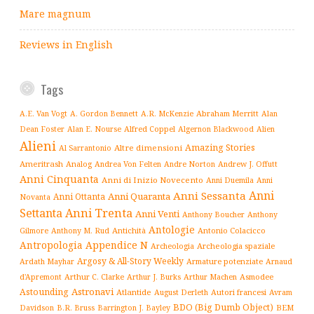
Mare magnum
Reviews in English
Tags
Abraham Merritt
A.E. Van Vogt
A. Gordon Bennett
A.R. McKenzie
Alan
Alfred Coppel
Dean Foster
Alan E. Nourse
Algernon Blackwood
Alien
Alieni
Amazing Stories
Altre dimensioni
Al Sarrantonio
Ameritrash
Analog
Andrew J. Offutt
Andrea Von Felten
Andre Norton
Anni Cinquanta
Anni di Inizio Novecento
Anni Duemila
Anni
Anni
Anni Sessanta
Anni Quaranta
Anni Ottanta
Novanta
Settanta
Anni Trenta
Anni Venti
Anthony Boucher
Anthony
Antologie
Antichità
Antonio Colacicco
Gilmore
Anthony M. Rud
Antropologia
Appendice N
Archeologia spaziale
Archeologia
Argosy & All-Story Weekly
Armature potenziate
Ardath Mayhar
Arnaud
Arthur C. Clarke
Asmodee
d'Apremont
Arthur J. Burks
Arthur Machen
Astronavi
Astounding
Atlantide
August Derleth
Autori francesi
Avram
BDO (Big Dumb Object)
BEM
Davidson
B.R. Bruss
Barrington J. Bayley