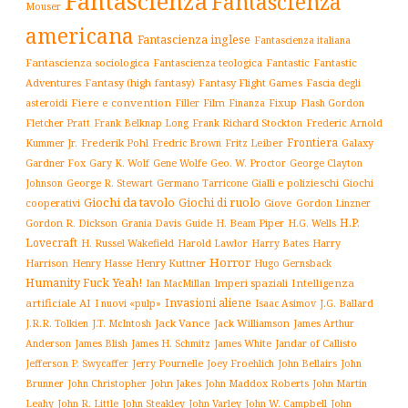
Fantascienza
Fantascienza
Mouser
americana
Fantascienza inglese
Fantascienza italiana
Fantascienza sociologica
Fantascienza teologica
Fantastic
Fantastic
Adventures
Fantasy (high fantasy)
Fantasy Flight Games
Fascia degli
Fiere e convention
Film
Fixup
Flash Gordon
asteroidi
Filler
Finanza
Frederic Arnold
Fletcher Pratt
Frank Belknap Long
Frank Richard Stockton
Frontiera
Kummer Jr.
Frederik Pohl
Fritz Leiber
Galaxy
Fredric Brown
Gardner Fox
Gary K. Wolf
Gene Wolfe
Geo. W. Proctor
George Clayton
Gialli e polizieschi
Giochi
Johnson
George R. Stewart
Germano Tarricone
Giochi da tavolo
Giochi di ruolo
cooperativi
Giove
Gordon Linzner
H.P.
Gordon R. Dickson
H. Beam Piper
Grania Davis
Guide
H.G. Wells
Lovecraft
Harry
H. Russel Wakefield
Harold Lawlor
Harry Bates
Horror
Harrison
Henry Kuttner
Henry Hasse
Hugo Gernsback
Humanity Fuck Yeah!
Imperi spaziali
Intelligenza
Ian MacMillan
Invasioni aliene
artificiale AI
I nuovi «pulp»
J.G. Ballard
Isaac Asimov
Jack Vance
Jack Williamson
J.R.R. Tolkien
J.T. McIntosh
James Arthur
James White
Jandar of Callisto
Anderson
James Blish
James H. Schmitz
Jefferson P. Swycaffer
Jerry Pournelle
Joey Froehlich
John Bellairs
John
John Jakes
John Maddox Roberts
Brunner
John Christopher
John Martin
John W. Campbell
John
Leahy
John R. Little
John Steakley
John Varley