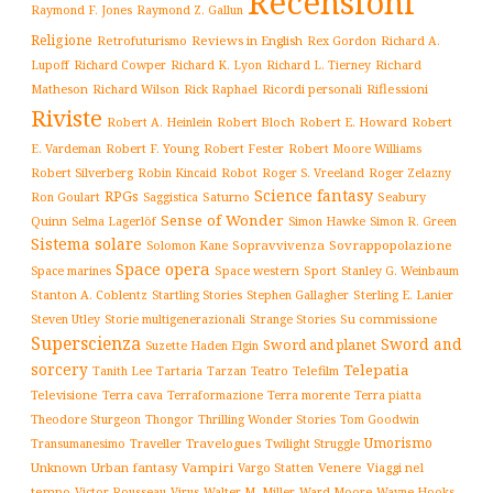
Recensioni
Raymond F. Jones
Raymond Z. Gallun
Religione
Retrofuturismo
Reviews in English
Rex Gordon
Richard A.
Richard
Lupoff
Richard Cowper
Richard K. Lyon
Richard L. Tierney
Matheson
Richard Wilson
Ricordi personali
Riflessioni
Rick Raphael
Riviste
Robert Bloch
Robert E. Howard
Robert A. Heinlein
Robert
Robert F. Young
E. Vardeman
Robert Fester
Robert Moore Williams
Robert Silverberg
Robot
Robin Kincaid
Roger S. Vreeland
Roger Zelazny
Science fantasy
RPGs
Saturno
Seabury
Ron Goulart
Saggistica
Sense of Wonder
Quinn
Selma Lagerlöf
Simon Hawke
Simon R. Green
Sistema solare
Solomon Kane
Sopravvivenza
Sovrappopolazione
Space opera
Space western
Sport
Stanley G. Weinbaum
Space marines
Stanton A. Coblentz
Startling Stories
Sterling E. Lanier
Stephen Gallagher
Storie multigenerazionali
Su commissione
Steven Utley
Strange Stories
Superscienza
Sword and
Sword and planet
Suzette Haden Elgin
sorcery
Telepatia
Tartaria
Teatro
Telefilm
Tanith Lee
Tarzan
Televisione
Terra cava
Terra morente
Terraformazione
Terra piatta
Thrilling Wonder Stories
Theodore Sturgeon
Thongor
Tom Goodwin
Umorismo
Traveller
Travelogues
Twilight Struggle
Transumanesimo
Unknown
Urban fantasy
Vampiri
Venere
Viaggi nel
Vargo Statten
tempo
Victor Rousseau
Virus
Walter M. Miller
Ward Moore
Wayne Hooks