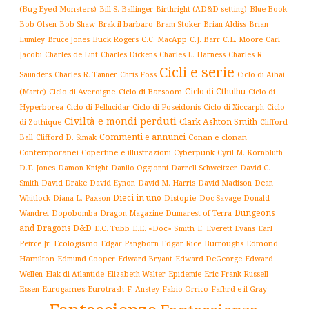
(Bug Eyed Monsters)
Blue Book
Bill S. Ballinger
Birthright (AD&D setting)
Brak il barbaro
Bob Olsen
Bob Shaw
Bram Stoker
Brian Aldiss
Brian
Buck Rogers
C.L. Moore
Carl
Lumley
Bruce Jones
C.C. MacApp
C.J. Barr
Jacobi
Charles de Lint
Charles Dickens
Charles L. Harness
Charles R.
Cicli e serie
Charles R. Tanner
Ciclo di Aihai
Saunders
Chris Foss
Ciclo di Cthulhu
(Marte)
Ciclo di Averoigne
Ciclo di Barsoom
Ciclo di
Hyperborea
Ciclo di Poseidonis
Ciclo di Xiccarph
Ciclo
Ciclo di Pellucidar
Civiltà e mondi perduti
Clark Ashton Smith
di Zothique
Clifford
Commenti e annunci
Conan e clonan
Ball
Clifford D. Simak
Contemporanei
Copertine e illustrazioni
Cyberpunk
Cyril M. Kornbluth
D.F. Jones
Damon Knight
Danilo Oggionni
Darrell Schweitzer
David C.
Smith
David Drake
David Eynon
David M. Harris
David Madison
Dean
Dieci in uno
Distopie
Whitlock
Diana L. Paxson
Doc Savage
Donald
Dungeons
Dopobomba
Dragon Magazine
Dumarest of Terra
Wandrei
and Dragons D&D
E.C. Tubb
E.E. «Doc» Smith
E. Everett Evans
Earl
Ecologismo
Edgar Rice Burroughs
Edmond
Peirce Jr.
Edgar Pangborn
Hamilton
Edmund Cooper
Edward Bryant
Edward DeGeorge
Edward
Elak di Atlantide
Epidemie
Eric Frank Russell
Wellen
Elizabeth Walter
Essen
Eurogames
Eurotrash
F. Anstey
Fabio Orrico
Fafhrd e il Gray