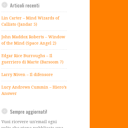
Articoli recenti
Lin Carter – Mind Wizards of
Callisto (Jandar 5)
John Maddox Roberts – Window
of the Mind (Space Angel 2)
Edgar Rice Burroughs – Il
guerriero di Marte (Barsoom 7)
Larry Niven – Il difensore
Lucy Andrews Cummin – Hiero’s
Answer
Sempre aggiornati!
Vuoi ricevere un'email ogni
volta che viene pubblicata una