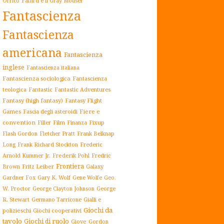
Orrico
Fafhrd e il Gray Mouser
Fantascienza
Fantascienza
americana
Fantascienza
inglese
Fantascienza italiana
Fantascienza sociologica
Fantascienza
teologica
Fantastic
Fantastic Adventures
Fantasy (high fantasy)
Fantasy Flight
Games
Fiere e
Fascia degli asteroidi
convention
Film
Fixup
Filler
Finanza
Flash Gordon
Fletcher Pratt
Frank Belknap
Frederic
Long
Frank Richard Stockton
Arnold Kummer Jr.
Frederik Pohl
Fredric
Frontiera
Fritz Leiber
Galaxy
Brown
Gardner Fox
Gary K. Wolf
Gene Wolfe
Geo.
W. Proctor
George Clayton Johnson
George
Gialli e
R. Stewart
Germano Tarricone
Giochi da
polizieschi
Giochi cooperativi
tavolo
Giochi di ruolo
Giove
Gordon