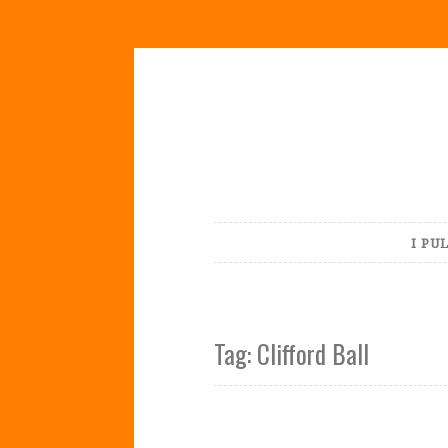
Skip
to
content
I PU
Tag:
Clifford Ball