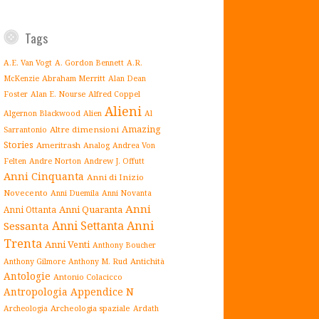
Tags
A.E. Van Vogt
A. Gordon Bennett
A.R.
Abraham Merritt
McKenzie
Alan Dean
Alfred Coppel
Foster
Alan E. Nourse
Alieni
Algernon Blackwood
Alien
Al
Amazing
Altre dimensioni
Sarrantonio
Stories
Ameritrash
Analog
Andrea Von
Andrew J. Offutt
Felten
Andre Norton
Anni Cinquanta
Anni di Inizio
Novecento
Anni Duemila
Anni Novanta
Anni
Anni Quaranta
Anni Ottanta
Anni Settanta
Anni
Sessanta
Trenta
Anni Venti
Anthony Boucher
Antichità
Anthony Gilmore
Anthony M. Rud
Antologie
Antonio Colacicco
Antropologia
Appendice N
Archeologia spaziale
Archeologia
Ardath