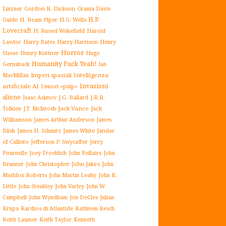
Gordon R. Dickson
Linzner
Grania Davis
H.P.
H. Beam Piper
Guide
H.G. Wells
Lovecraft
H. Russel Wakefield
Harold
Harry Harrison
Lawlor
Harry Bates
Henry
Horror
Henry Kuttner
Hasse
Hugo
Humanity Fuck Yeah!
Gernsback
Ian
Imperi spaziali
Intelligenza
MacMillan
Invasioni
artificiale AI
I nuovi «pulp»
aliene
J.G. Ballard
Isaac Asimov
J.R.R.
Jack Vance
Jack
Tolkien
J.T. McIntosh
Williamson
James Arthur Anderson
James
James White
Jandar
Blish
James H. Schmitz
of Callisto
Jefferson P. Swycaffer
Jerry
Pournelle
Joey Froehlich
John Bellairs
John
John Jakes
John
Brunner
John Christopher
Maddox Roberts
John Martin Leahy
John R.
John W.
Little
John Steakley
John Varley
Campbell
John Wyndham
Julian
Jon DeCles
Krupa
Kardios di Atlantide
Kathleen Resch
Keith Laumer
Keith Taylor
Kenneth