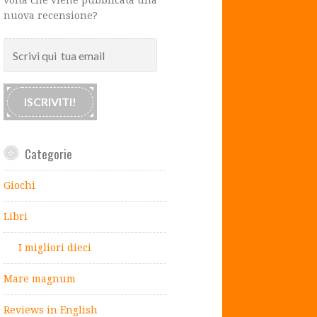
nuova recensione?
Scrivi
qui
tua
email
ISCRIVITI!
Categorie
Giochi
Libri
I migliori dieci
Mare magnum
Reviews in English