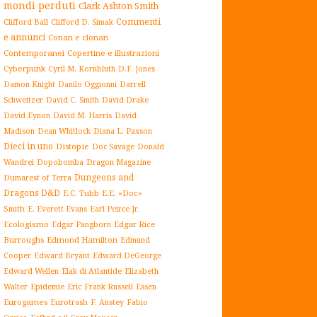
mondi perduti
Clark Ashton Smith
Commenti
Clifford Ball
Clifford D. Simak
e annunci
Conan e clonan
Contemporanei
Copertine e illustrazioni
Cyberpunk
Cyril M. Kornbluth
D.F. Jones
Damon Knight
Danilo Oggionni
Darrell
Schweitzer
David C. Smith
David Drake
David Eynon
David M. Harris
David
Madison
Dean Whitlock
Diana L. Paxson
Dieci in uno
Distopie
Doc Savage
Donald
Dopobomba
Dragon Magazine
Wandrei
Dungeons and
Dumarest of Terra
Dragons D&D
E.C. Tubb
E.E. «Doc»
Smith
E. Everett Evans
Earl Peirce Jr.
Ecologismo
Edgar Rice
Edgar Pangborn
Burroughs
Edmond Hamilton
Edmund
Cooper
Edward Bryant
Edward DeGeorge
Elak di Atlantide
Edward Wellen
Elizabeth
Epidemie
Eric Frank Russell
Essen
Walter
Eurogames
Eurotrash
F. Anstey
Fabio