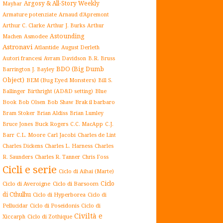
Argosy & All-Story Weekly
Mayhar
Armature potenziate
Arnaud d'Apremont
Arthur C. Clarke
Arthur J. Burks
Arthur
Astounding
Asmodee
Machen
Astronavi
Atlantide
August Derleth
Autori francesi
Avram Davidson
B.R. Bruss
BDO (Big Dumb
Barrington J. Bayley
Object)
BEM (Bug Eyed Monsters)
Bill S.
Blue
Ballinger
Birthright (AD&D setting)
Book
Brak il barbaro
Bob Olsen
Bob Shaw
Bram Stoker
Brian Aldiss
Brian Lumley
Buck Rogers
Bruce Jones
C.C. MacApp
C.J.
C.L. Moore
Carl Jacobi
Barr
Charles de Lint
Charles Dickens
Charles L. Harness
Charles
Charles R. Tanner
R. Saunders
Chris Foss
Cicli e serie
Ciclo di Aihai (Marte)
Ciclo
Ciclo di Averoigne
Ciclo di Barsoom
di Cthulhu
Ciclo di Hyperborea
Ciclo di
Ciclo di Poseidonis
Ciclo di
Pellucidar
Civiltà e
Xiccarph
Ciclo di Zothique