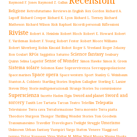
Recensioni
Raymond F. Jones
Raymond Z. Gallun
Religione
Retrofuturismo
Reviews in English
Rex Gordon
Richard A.
Richard
Lupoff
Richard Cowper
Richard K. Lyon
Richard L. Tierney
Matheson
Richard Wilson
Ricordi personali
Riflessioni
Rick Raphael
Riviste
Robert Bloch
Robert E. Howard
Robert A. Heinlein
Robert
Robert F. Young
E. Vardeman
Robert Fester
Robert Moore Williams
Robert Silverberg
Robot
Robin Kincaid
Roger S. Vreeland
Roger Zelazny
Science fantasy
RPGs
Saturno
Seabury
Ron Goulart
Saggistica
Sense of Wonder
Quinn
Selma Lagerlöf
Simon Hawke
Simon R. Green
Sistema solare
Solomon Kane
Sopravvivenza
Sovrappopolazione
Space opera
Space western
Sport
Stanley G. Weinbaum
Space marines
Stanton A. Coblentz
Startling Stories
Sterling E. Lanier
Stephen Gallagher
Storie multigenerazionali
Su commissione
Steven Utley
Strange Stories
Superscienza
Sword and
Sword and planet
Suzette Haden Elgin
sorcery
Telepatia
Tartaria
Teatro
Telefilm
Tanith Lee
Tarzan
Televisione
Terra cava
Terra morente
Terraformazione
Terra piatta
Thrilling Wonder Stories
Theodore Sturgeon
Thongor
Tom Goodwin
Umorismo
Traveller
Travelogues
Twilight Struggle
Transumanesimo
Unknown
Urban fantasy
Vampiri
Venere
Viaggi nel
Vargo Statten
tempo
Victor Rousseau
Virus
Walter M. Miller
Ward Moore
Wayne Hooks