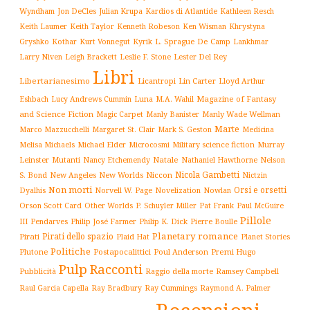
Wyndham
Julian Krupa
Kardios di Atlantide
Jon DeCles
Kathleen Resch
Keith Laumer
Keith Taylor
Kenneth Robeson
Ken Wisman
Khrystyna
L. Sprague De Camp
Gryshko
Kothar
Kurt Vonnegut
Kyrik
Lankhmar
Larry Niven
Lester Del Rey
Leigh Brackett
Leslie F. Stone
Libri
Libertarianesimo
Licantropi
Lin Carter
Lloyd Arthur
Luna
Magazine of Fantasy
Eshbach
Lucy Andrews Cummin
M.A. Wahil
and Science Fiction
Manly Wade Wellman
Magic Carpet
Manly Banister
Marte
Margaret St. Clair
Mark S. Geston
Marco Mazzucchelli
Medicina
Military science fiction
Murray
Melisa Michaels
Michael Elder
Microcosmi
Leinster
Mutanti
Natale
Nelson
Nancy Etchemendy
Nathaniel Hawthorne
Nicola Gambetti
S. Bond
Niccon
New Angeles
New Worlds
Nictzin
Non morti
Orsi e orsetti
Norvell W. Page
Novelization
Nowlan
Dyalhis
Orson Scott Card
Other Worlds
P. Schuyler Miller
Pat Frank
Paul McGuire
Pillole
Philip José Farmer
Philip K. Dick
III
Pendarves
Pierre Boulle
Planetary romance
Pirati dello spazio
Pirati
Plaid Hat
Planet Stories
Politiche
Plutone
Postapocalittici
Poul Anderson
Premi Hugo
Pulp
Racconti
Pubblicità
Raggio della morte
Ramsey Campbell
Ray Cummings
Raul Garcia Capella
Ray Bradbury
Raymond A. Palmer