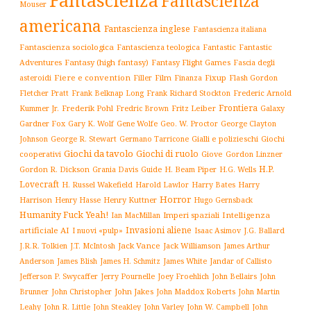
Fantascienza
Mouser
americana
Fantascienza inglese
Fantascienza italiana
Fantascienza sociologica
Fantascienza teologica
Fantastic
Fantastic
Adventures
Fantasy (high fantasy)
Fantasy Flight Games
Fascia degli
Fiere e convention
Film
Fixup
Flash Gordon
asteroidi
Filler
Finanza
Frederic Arnold
Fletcher Pratt
Frank Belknap Long
Frank Richard Stockton
Frontiera
Kummer Jr.
Frederik Pohl
Fritz Leiber
Galaxy
Fredric Brown
Gardner Fox
Gary K. Wolf
Gene Wolfe
Geo. W. Proctor
George Clayton
Gialli e polizieschi
Giochi
Johnson
George R. Stewart
Germano Tarricone
Giochi da tavolo
Giochi di ruolo
cooperativi
Giove
Gordon Linzner
H.P.
Gordon R. Dickson
H. Beam Piper
Grania Davis
Guide
H.G. Wells
Lovecraft
Harry
H. Russel Wakefield
Harold Lawlor
Harry Bates
Horror
Harrison
Henry Kuttner
Henry Hasse
Hugo Gernsback
Humanity Fuck Yeah!
Imperi spaziali
Intelligenza
Ian MacMillan
Invasioni aliene
artificiale AI
I nuovi «pulp»
J.G. Ballard
Isaac Asimov
Jack Vance
Jack Williamson
J.R.R. Tolkien
J.T. McIntosh
James Arthur
James White
Jandar of Callisto
Anderson
James Blish
James H. Schmitz
Jefferson P. Swycaffer
Jerry Pournelle
Joey Froehlich
John Bellairs
John
John Jakes
John Maddox Roberts
Brunner
John Christopher
John Martin
John W. Campbell
John
Leahy
John R. Little
John Steakley
John Varley