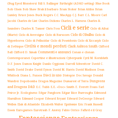
(Bug Eyed Monsters)
Blue Book
Bill S. Ballinger
Birthright (AD&D setting)
Brak il barbaro
Bob Olsen
Bob Shaw
Bram Stoker
Brian Aldiss
Brian
Buck Rogers
C.L. Moore
Carl
Lumley
Bruce Jones
C.C. MacApp
C.J. Barr
Jacobi
Charles de Lint
Charles Dickens
Charles L. Harness
Charles R.
Cicli e serie
Charles R. Tanner
Ciclo di Aihai
Saunders
Chris Foss
Ciclo di Cthulhu
(Marte)
Ciclo di Averoigne
Ciclo di Barsoom
Ciclo di
Hyperborea
Ciclo di Poseidonis
Ciclo di Xiccarph
Ciclo
Ciclo di Pellucidar
Civiltà e mondi perduti
Clark Ashton Smith
di Zothique
Clifford
Commenti e annunci
Conan e clonan
Ball
Clifford D. Simak
Contemporanei
Copertine e illustrazioni
Cyberpunk
Cyril M. Kornbluth
D.F. Jones
Damon Knight
Danilo Oggionni
Darrell Schweitzer
David C.
Smith
David Drake
David Eynon
David M. Harris
David Madison
Dean
Dieci in uno
Distopie
Whitlock
Diana L. Paxson
Doc Savage
Donald
Dungeons
Dopobomba
Dragon Magazine
Dumarest of Terra
Wandrei
and Dragons D&D
E.C. Tubb
E.E. «Doc» Smith
E. Everett Evans
Earl
Ecologismo
Edgar Rice Burroughs
Edmond
Peirce Jr.
Edgar Pangborn
Hamilton
Edmund Cooper
Edward Bryant
Edward DeGeorge
Edward
Elak di Atlantide
Epidemie
Eric Frank Russell
Wellen
Elizabeth Walter
Essen
Eurogames
Eurotrash
F. Anstey
Fabio Orrico
Fafhrd e il Gray
Fantascienza