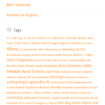
Mare magnum
Reviews in English
Tags
Abraham Merritt
A.E. Van Vogt
A. Gordon Bennett
A.R. McKenzie
Alan
Alfred Coppel
Dean Foster
Alan E. Nourse
Algernon Blackwood
Alien
Alieni
Amazing Stories
Altre dimensioni
Al Sarrantonio
Ameritrash
Analog
Andrew J. Offutt
Andrea Von Felten
Andre Norton
Anni Cinquanta
Anni di Inizio Novecento
Anni Duemila
Anni
Anni
Anni Sessanta
Anni Quaranta
Anni Ottanta
Novanta
Settanta
Anni Trenta
Anni Venti
Anthony Boucher
Anthony
Antologie
Antichità
Antonio Colacicco
Gilmore
Anthony M. Rud
Antropologia
Appendice N
Archeologia spaziale
Archeologia
Argosy & All-Story Weekly
Armature potenziate
Ardath Mayhar
Arnaud
Arthur C. Clarke
Asmodee
d'Apremont
Arthur J. Burks
Arthur Machen
Astronavi
Astounding
Atlantide
August Derleth
Autori francesi
Avram
BDO (Big Dumb Object)
BEM
Davidson
B.R. Bruss
Barrington J. Bayley