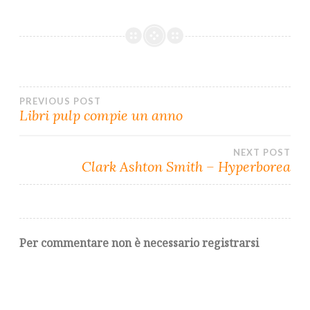
E
K
P
M
R
)
PREVIOUS POST
Navigazione
Libri pulp compie un anno
articoli
NEXT POST
Clark Ashton Smith – Hyperborea
Per commentare non è necessario registrarsi