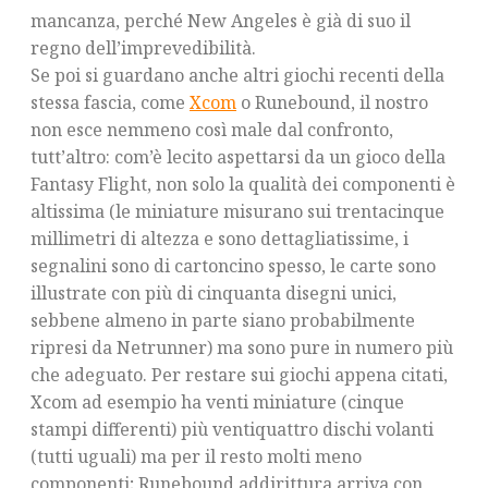
mancanza, perché New Angeles è già di suo il
regno dell’imprevedibilità.
Se poi si guardano anche altri giochi recenti della
stessa fascia, come
Xcom
o Runebound, il nostro
non esce nemmeno così male dal confronto,
tutt’altro: com’è lecito aspettarsi da un gioco della
Fantasy Flight, non solo la qualità dei componenti è
altissima (le miniature misurano sui trentacinque
millimetri di altezza e sono dettagliatissime, i
segnalini sono di cartoncino spesso, le carte sono
illustrate con più di cinquanta disegni unici,
sebbene almeno in parte siano probabilmente
ripresi da Netrunner) ma sono pure in numero più
che adeguato. Per restare sui giochi appena citati,
Xcom ad esempio ha venti miniature (cinque
stampi differenti) più ventiquattro dischi volanti
(tutti uguali) ma per il resto molti meno
componenti; Runebound addirittura arriva con