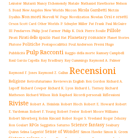
Leinster
Mutanti
Natale
Nelson
Nancy Etchemendy
Nathaniel Hawthorne
Nicola Gambetti
S. Bond
Niccon
New Angeles
New Worlds
Nictzin
Non morti
Orsi e orsetti
Norvell W. Page
Novelization
Nowlan
Dyalhis
Orson Scott Card
Other Worlds
P. Schuyler Miller
Pat Frank
Paul McGuire
Pillole
Philip José Farmer
Philip K. Dick
III
Pendarves
Pierre Boulle
Planetary romance
Pirati dello spazio
Pirati
Plaid Hat
Planet Stories
Politiche
Plutone
Postapocalittici
Poul Anderson
Premi Hugo
Pulp
Racconti
Pubblicità
Raggio della morte
Ramsey Campbell
Ray Cummings
Raul Garcia Capella
Ray Bradbury
Raymond A. Palmer
Recensioni
Raymond F. Jones
Raymond Z. Gallun
Religione
Retrofuturismo
Reviews in English
Rex Gordon
Richard A.
Richard
Lupoff
Richard Cowper
Richard K. Lyon
Richard L. Tierney
Matheson
Richard Wilson
Ricordi personali
Riflessioni
Rick Raphael
Riviste
Robert Bloch
Robert E. Howard
Robert A. Heinlein
Robert
Robert F. Young
E. Vardeman
Robert Fester
Robert Moore Williams
Robert Silverberg
Robot
Robin Kincaid
Roger S. Vreeland
Roger Zelazny
Science fantasy
RPGs
Saturno
Seabury
Ron Goulart
Saggistica
Sense of Wonder
Quinn
Selma Lagerlöf
Simon Hawke
Simon R. Green