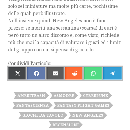
solo sei miniature ma molte più carte, pochissime
delle quali però illustrate.
Nell’insieme quindi New Angeles non è fuori
prezzo: se meriti una sessantina (scarsa) di euri è
però tutto un altro discorso e, come visto, richiede
più che mai la capacità di valutare i gusti ed i limiti
del gruppo con cui si pensa di giocarlo.
Condividi l'articolo:
S
S
S
S
S
S
H
H
H
H
H
H
A
A
A
A
A
A
R
R
R
R
R
R
E
E
E
E
E
E
O
O
O
O
O
O
AMERITRASH
ASMODEE
CYBERPUNK
N
N
N
N
N
N
X
F
E
R
W
T
FANTASCIENZA
FANTASY FLIGHT GAMES
(
A
M
E
H
E
T
C
A
D
A
L
GIOCHI DA TAVOLO
NEW ANGELES
W
E
I
D
T
E
I
B
L
I
S
G
T
O
T
A
R
RECENSIONI
T
O
P
A