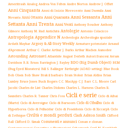
Ameritrash
Analog
Andrew J. Offutt
Andrea Von Felten
Andre Norton
Anni Cinquanta
Anni di Inizio Novecento
Anni Duemila
Anni
Anni
Anni Sessanta
Anni Quaranta
Anni Ottanta
Novanta
Settanta
Anni Trenta
Anni Venti
Anthony Boucher
Anthony
Antologie
Antichità
Antonio Colacicco
Gilmore
Anthony M. Rud
Antropologia
Appendice N
Archeologia spaziale
Archeologia
Argosy & All-Story Weekly
Armature potenziate
Ardath Mayhar
Arnaud
Arthur C. Clarke
Asmodee
d'Apremont
Arthur J. Burks
Arthur Machen
Astronavi
Astounding
Atlantide
August Derleth
Autori francesi
Avram
BDO (Big Dumb Object)
BEM
Davidson
B.R. Bruss
Barrington J. Bayley
(Bug Eyed Monsters)
Blue Book
Bill S. Ballinger
Birthright (AD&D setting)
Brak il barbaro
Bob Olsen
Bob Shaw
Bram Stoker
Brian Aldiss
Brian
Buck Rogers
C.L. Moore
Carl
Lumley
Bruce Jones
C.C. MacApp
C.J. Barr
Jacobi
Charles de Lint
Charles Dickens
Charles L. Harness
Charles R.
Cicli e serie
Charles R. Tanner
Ciclo di Aihai
Saunders
Chris Foss
Ciclo di Cthulhu
(Marte)
Ciclo di Averoigne
Ciclo di Barsoom
Ciclo di
Hyperborea
Ciclo di Poseidonis
Ciclo di Xiccarph
Ciclo
Ciclo di Pellucidar
Civiltà e mondi perduti
Clark Ashton Smith
di Zothique
Clifford
Commenti e annunci
Conan e clonan
Ball
Clifford D. Simak
Contemporanei
Copertine e illustrazioni
Cyberpunk
Cyril M. Kornbluth