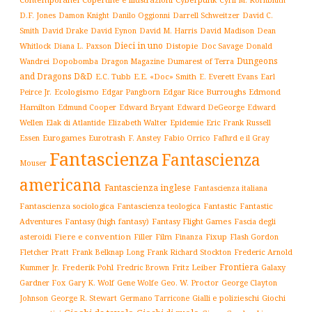
D.F. Jones
Damon Knight
Danilo Oggionni
Darrell Schweitzer
David C.
Smith
David Drake
David Eynon
David M. Harris
David Madison
Dean
Dieci in uno
Distopie
Whitlock
Diana L. Paxson
Doc Savage
Donald
Dungeons
Dopobomba
Dragon Magazine
Dumarest of Terra
Wandrei
and Dragons D&D
E.C. Tubb
E.E. «Doc» Smith
E. Everett Evans
Earl
Ecologismo
Edgar Rice Burroughs
Edmond
Peirce Jr.
Edgar Pangborn
Hamilton
Edmund Cooper
Edward Bryant
Edward DeGeorge
Edward
Elak di Atlantide
Epidemie
Eric Frank Russell
Wellen
Elizabeth Walter
Essen
Eurogames
Eurotrash
F. Anstey
Fabio Orrico
Fafhrd e il Gray
Fantascienza
Fantascienza
Mouser
americana
Fantascienza inglese
Fantascienza italiana
Fantascienza sociologica
Fantascienza teologica
Fantastic
Fantastic
Adventures
Fantasy (high fantasy)
Fantasy Flight Games
Fascia degli
Fiere e convention
Film
Fixup
Flash Gordon
asteroidi
Filler
Finanza
Frederic Arnold
Fletcher Pratt
Frank Belknap Long
Frank Richard Stockton
Frontiera
Kummer Jr.
Frederik Pohl
Fritz Leiber
Galaxy
Fredric Brown
Gardner Fox
Gary K. Wolf
Gene Wolfe
Geo. W. Proctor
George Clayton
Gialli e polizieschi
Giochi
Johnson
George R. Stewart
Germano Tarricone