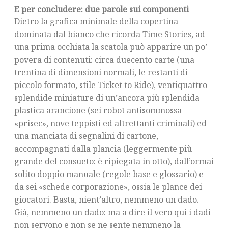
E per concludere: due parole sui componenti
Dietro la grafica minimale della copertina
dominata dal bianco che ricorda Time Stories, ad
una prima occhiata la scatola può apparire un po’
povera di contenuti: circa duecento carte (una
trentina di dimensioni normali, le restanti di
piccolo formato, stile Ticket to Ride), ventiquattro
splendide miniature di un’ancora più splendida
plastica arancione (sei robot antisommossa
«prisec», nove teppisti ed altrettanti criminali) ed
una manciata di segnalini di cartone,
accompagnati dalla plancia (leggermente più
grande del consueto: è ripiegata in otto), dall’ormai
solito doppio manuale (regole base e glossario) e
da sei «schede corporazione», ossia le plance dei
giocatori. Basta, nient’altro, nemmeno un dado.
Già, nemmeno un dado: ma a dire il vero qui i dadi
non servono e non se ne sente nemmeno la