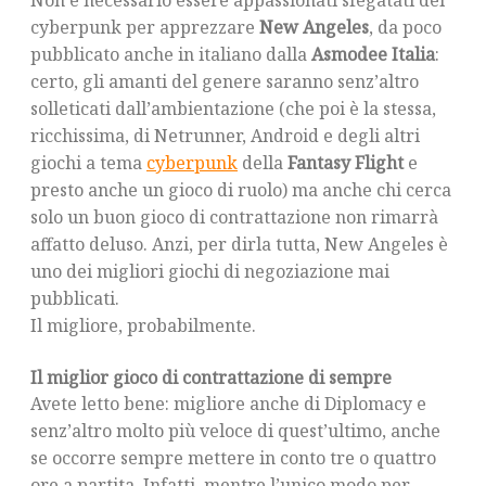
Non è necessario essere appassionati sfegatati del
cyberpunk per apprezzare
New Angeles
, da poco
pubblicato anche in italiano dalla
Asmodee Italia
:
certo, gli amanti del genere saranno senz’altro
solleticati dall’ambientazione (che poi è la stessa,
ricchissima, di Netrunner, Android e degli altri
giochi a tema
cyberpunk
della
Fantasy Flight
e
presto anche un gioco di ruolo) ma anche chi cerca
solo un buon gioco di contrattazione non rimarrà
affatto deluso. Anzi, per dirla tutta, New Angeles è
uno dei migliori giochi di negoziazione mai
pubblicati.
Il migliore, probabilmente.
Il miglior gioco di contrattazione di sempre
Avete letto bene: migliore anche di Diplomacy e
senz’altro molto più veloce di quest’ultimo, anche
se occorre sempre mettere in conto tre o quattro
ore a partita. Infatti, mentre l’unico modo per