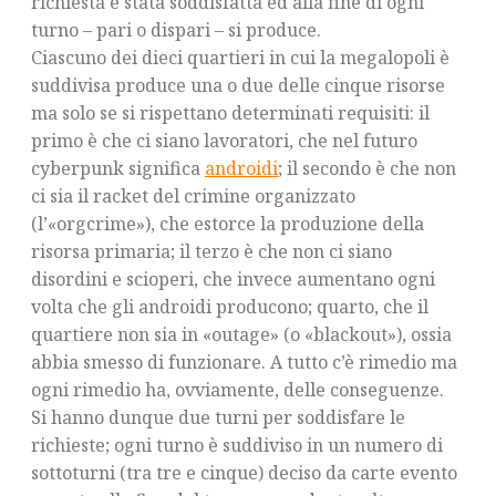
richiesta è stata soddisfatta ed alla fine di ogni
turno – pari o dispari – si produce.
Ciascuno dei dieci quartieri in cui la megalopoli è
suddivisa produce una o due delle cinque risorse
ma solo se si rispettano determinati requisiti: il
primo è che ci siano lavoratori, che nel futuro
cyberpunk significa
androidi
; il secondo è che non
ci sia il racket del crimine organizzato
(l’«orgcrime»), che estorce la produzione della
risorsa primaria; il terzo è che non ci siano
disordini e scioperi, che invece aumentano ogni
volta che gli androidi producono; quarto, che il
quartiere non sia in «outage» (o «blackout»), ossia
abbia smesso di funzionare. A tutto c’è rimedio ma
ogni rimedio ha, ovviamente, delle conseguenze.
Si hanno dunque due turni per soddisfare le
richieste; ogni turno è suddiviso in un numero di
sottoturni (tra tre e cinque) deciso da carte evento