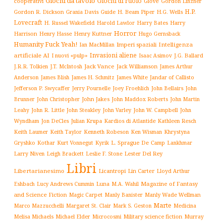
Giochi da tavolo
Giochi di ruolo
cooperativi
Giove
Gordon Linzner
H.P.
Gordon R. Dickson
H. Beam Piper
Grania Davis
Guide
H.G. Wells
Lovecraft
Harry
H. Russel Wakefield
Harold Lawlor
Harry Bates
Horror
Harrison
Henry Kuttner
Henry Hasse
Hugo Gernsback
Humanity Fuck Yeah!
Imperi spaziali
Intelligenza
Ian MacMillan
Invasioni aliene
artificiale AI
I nuovi «pulp»
J.G. Ballard
Isaac Asimov
Jack Vance
Jack Williamson
J.R.R. Tolkien
J.T. McIntosh
James Arthur
James White
Jandar of Callisto
Anderson
James Blish
James H. Schmitz
Jefferson P. Swycaffer
Jerry Pournelle
Joey Froehlich
John Bellairs
John
John Jakes
John Maddox Roberts
Brunner
John Christopher
John Martin
John W. Campbell
John
Leahy
John R. Little
John Steakley
John Varley
Wyndham
Julian Krupa
Kardios di Atlantide
Jon DeCles
Kathleen Resch
Keith Laumer
Keith Taylor
Kenneth Robeson
Ken Wisman
Khrystyna
L. Sprague De Camp
Gryshko
Kothar
Kurt Vonnegut
Kyrik
Lankhmar
Larry Niven
Lester Del Rey
Leigh Brackett
Leslie F. Stone
Libri
Libertarianesimo
Licantropi
Lin Carter
Lloyd Arthur
Luna
Magazine of Fantasy
Eshbach
Lucy Andrews Cummin
M.A. Wahil
and Science Fiction
Manly Wade Wellman
Magic Carpet
Manly Banister
Marte
Margaret St. Clair
Mark S. Geston
Marco Mazzucchelli
Medicina
Military science fiction
Murray
Melisa Michaels
Michael Elder
Microcosmi