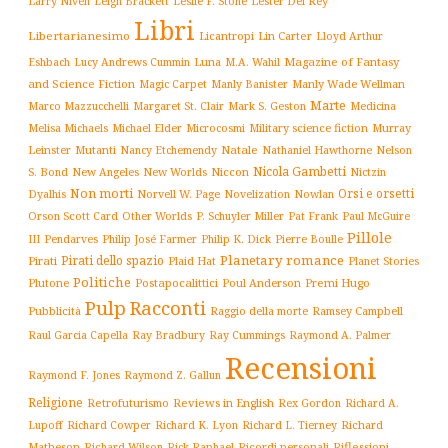
Larry Niven
Lester Del Rey
Leigh Brackett
Leslie F. Stone
Libri
Libertarianesimo
Licantropi
Lin Carter
Lloyd Arthur
Luna
Magazine of Fantasy
Eshbach
Lucy Andrews Cummin
M.A. Wahil
and Science Fiction
Manly Wade Wellman
Magic Carpet
Manly Banister
Marte
Margaret St. Clair
Mark S. Geston
Marco Mazzucchelli
Medicina
Military science fiction
Murray
Melisa Michaels
Michael Elder
Microcosmi
Leinster
Mutanti
Natale
Nelson
Nancy Etchemendy
Nathaniel Hawthorne
Nicola Gambetti
S. Bond
Niccon
New Angeles
New Worlds
Nictzin
Non morti
Orsi e orsetti
Norvell W. Page
Novelization
Nowlan
Dyalhis
Orson Scott Card
Other Worlds
P. Schuyler Miller
Pat Frank
Paul McGuire
Pillole
Philip José Farmer
Philip K. Dick
III
Pendarves
Pierre Boulle
Planetary romance
Pirati dello spazio
Pirati
Plaid Hat
Planet Stories
Politiche
Plutone
Postapocalittici
Poul Anderson
Premi Hugo
Pulp
Racconti
Pubblicità
Raggio della morte
Ramsey Campbell
Ray Cummings
Raul Garcia Capella
Ray Bradbury
Raymond A. Palmer
Recensioni
Raymond F. Jones
Raymond Z. Gallun
Religione
Retrofuturismo
Reviews in English
Rex Gordon
Richard A.
Richard
Lupoff
Richard Cowper
Richard K. Lyon
Richard L. Tierney
Matheson
Richard Wilson
Ricordi personali
Riflessioni
Rick Raphael