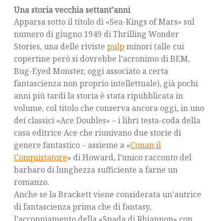
Una storia vecchia settant’anni
Apparsa sotto il titolo di «Sea-Kings of Mars» sul
numero di giugno 1949 di Thrilling Wonder
Stories, una delle riviste
pulp
minori (alle cui
copertine però si dovrebbe l’acronimo di BEM,
Bug-Eyed Monster, oggi associato a certa
fantascienza non proprio intellettuale), già pochi
anni più tardi la storia è stata ripubblicata in
volume, col titolo che conserva ancora oggi, in uno
dei classici «Ace Doubles» – i libri testa-coda della
casa editrice Ace che riunivano due storie di
genere fantastico – assieme a «
Conan il
Conquistatore
» di Howard, l’unico racconto del
barbaro di lunghezza sufficiente a farne un
romanzo.
Anche se la Brackett viene considerata un’autrice
di fantascienza prima che di fantasy,
l’accoppiamento della «Spada di Rhiannon» con