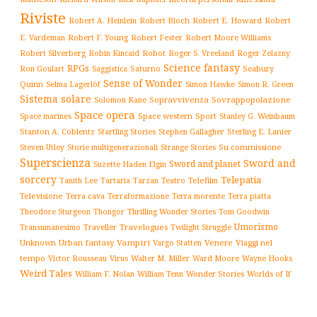
Riviste
Robert Bloch
Robert E. Howard
Robert A. Heinlein
Robert
Robert F. Young
E. Vardeman
Robert Fester
Robert Moore Williams
Robert Silverberg
Robot
Robin Kincaid
Roger S. Vreeland
Roger Zelazny
Science fantasy
RPGs
Saturno
Seabury
Ron Goulart
Saggistica
Sense of Wonder
Quinn
Selma Lagerlöf
Simon Hawke
Simon R. Green
Sistema solare
Solomon Kane
Sopravvivenza
Sovrappopolazione
Space opera
Space western
Sport
Stanley G. Weinbaum
Space marines
Stanton A. Coblentz
Startling Stories
Sterling E. Lanier
Stephen Gallagher
Storie multigenerazionali
Su commissione
Steven Utley
Strange Stories
Superscienza
Sword and
Sword and planet
Suzette Haden Elgin
sorcery
Telepatia
Tartaria
Teatro
Telefilm
Tanith Lee
Tarzan
Televisione
Terra cava
Terra morente
Terraformazione
Terra piatta
Thrilling Wonder Stories
Theodore Sturgeon
Thongor
Tom Goodwin
Umorismo
Traveller
Travelogues
Twilight Struggle
Transumanesimo
Unknown
Urban fantasy
Vampiri
Venere
Viaggi nel
Vargo Statten
tempo
Victor Rousseau
Virus
Walter M. Miller
Ward Moore
Wayne Hooks
Weird Tales
William Tenn
Wonder Stories
Worlds of If
William F. Nolan