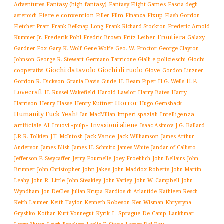
Adventures
Fantasy (high fantasy)
Fantasy Flight Games
Fascia degli
Fiere e convention
Film
Fixup
Flash Gordon
asteroidi
Filler
Finanza
Frederic Arnold
Fletcher Pratt
Frank Belknap Long
Frank Richard Stockton
Frontiera
Kummer Jr.
Frederik Pohl
Fritz Leiber
Galaxy
Fredric Brown
Gardner Fox
Gary K. Wolf
Gene Wolfe
Geo. W. Proctor
George Clayton
Gialli e polizieschi
Giochi
Johnson
George R. Stewart
Germano Tarricone
Giochi da tavolo
Giochi di ruolo
cooperativi
Giove
Gordon Linzner
H.P.
Gordon R. Dickson
H. Beam Piper
Grania Davis
Guide
H.G. Wells
Lovecraft
Harry
H. Russel Wakefield
Harold Lawlor
Harry Bates
Horror
Harrison
Henry Kuttner
Henry Hasse
Hugo Gernsback
Humanity Fuck Yeah!
Imperi spaziali
Intelligenza
Ian MacMillan
Invasioni aliene
artificiale AI
I nuovi «pulp»
J.G. Ballard
Isaac Asimov
Jack Vance
Jack Williamson
J.R.R. Tolkien
J.T. McIntosh
James Arthur
James White
Jandar of Callisto
Anderson
James Blish
James H. Schmitz
Jefferson P. Swycaffer
Jerry Pournelle
Joey Froehlich
John Bellairs
John
John Jakes
John Maddox Roberts
Brunner
John Christopher
John Martin
John W. Campbell
John
Leahy
John R. Little
John Steakley
John Varley
Wyndham
Julian Krupa
Kardios di Atlantide
Jon DeCles
Kathleen Resch
Keith Laumer
Keith Taylor
Kenneth Robeson
Ken Wisman
Khrystyna
L. Sprague De Camp
Gryshko
Kothar
Kurt Vonnegut
Kyrik
Lankhmar