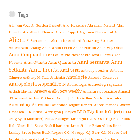
Tags
Abraham Merritt
A.E. Van Vogt
A. Gordon Bennett
A.R. McKenzie
Alan
Alfred Coppel
Dean Foster
Alan E. Nourse
Algernon Blackwood
Alien
Alieni
Amazing Stories
Altre dimensioni
Al Sarrantonio
Ameritrash
Analog
Andrew J. Offutt
Andrea Von Felten
Andre Norton
Anni Cinquanta
Anni di Inizio Novecento
Anni Duemila
Anni
Anni
Anni Sessanta
Anni Quaranta
Anni Ottanta
Novanta
Settanta
Anni Trenta
Anni Venti
Anthony Boucher
Anthony
Antologie
Antichità
Antonio Colacicco
Gilmore
Anthony M. Rud
Antropologia
Appendice N
Archeologia spaziale
Archeologia
Argosy & All-Story Weekly
Armature potenziate
Ardath Mayhar
Arnaud
Arthur C. Clarke
Asmodee
d'Apremont
Arthur J. Burks
Arthur Machen
Astronavi
Astounding
Atlantide
August Derleth
Autori francesi
Avram
BDO (Big Dumb Object)
BEM
Davidson
B.R. Bruss
Barrington J. Bayley
(Bug Eyed Monsters)
Blue Book
Bill S. Ballinger
Birthright (AD&D setting)
Brak il barbaro
Bob Olsen
Bob Shaw
Bram Stoker
Brian Aldiss
Brian
Buck Rogers
C.L. Moore
Carl
Lumley
Bruce Jones
C.C. MacApp
C.J. Barr
Jacobi
Charles de Lint
Charles Dickens
Charles L. Harness
Charles R.