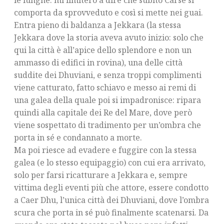
le lunghe: mi limiterò a dire che subito Carse si
comporta da sprovveduto e così si mette nei guai.
Entra pieno di baldanza a Jekkara (la stessa
Jekkara dove la storia aveva avuto inizio: solo che
qui la città è all’apice dello splendore e non un
ammasso di edifici in rovina), una delle città
suddite dei Dhuviani, e senza troppi complimenti
viene catturato, fatto schiavo e messo ai remi di
una galea della quale poi si impadronisce: ripara
quindi alla capitale dei Re del Mare, dove però
viene sospettato di tradimento per un’ombra che
porta in sé e condannato a morte.
Ma poi riesce ad evadere e fuggire con la stessa
galea (e lo stesso equipaggio) con cui era arrivato,
solo per farsi ricatturare a Jekkara e, sempre
vittima degli eventi più che attore, essere condotto
a Caer Dhu, l’unica città dei Dhuviani, dove l’ombra
scura che porta in sé può finalmente scatenarsi. Da