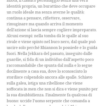
idiota, il classico personaggio senza una vera
identità propria, un burattino che deve occupare
un ruolo ideale ma senza averne le qualità:
continua a pensare, riflettere, osservare,
rimuginare ma quando arriva il momento
dell’azione si lascia sempre cogliere impreparato.
Alcuni esempi: nella tomba dà le spalle al suo
rivale e viene spinto nel buco nero, dal quale può
uscire solo perché Rhiannon lo possiede e lo guida
fuori. Nella Jekkara del passato, inseguito dalle
guardie, si fida di un individuo dall’aspetto poco
raccomandabile che spunta dal nulla e lo segue
docilmente a casa sua, dove lo sconosciuto lo
stordisce colpendolo ancora alle spalle. Schiavo
sulla galea, istiga una ribellione che viene
soffocata in men che non si dica e viene punito per
la sua disubbidienza. Finalmente fa qualcosa di
buono: uccide l’uomo serpente che comanda a