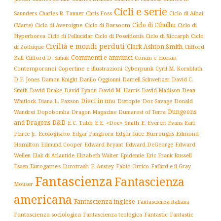
Cicli e serie
Charles R. Tanner
Ciclo di Aihai
Saunders
Chris Foss
Ciclo di Cthulhu
(Marte)
Ciclo di Averoigne
Ciclo di Barsoom
Ciclo di
Hyperborea
Ciclo di Poseidonis
Ciclo di Xiccarph
Ciclo
Ciclo di Pellucidar
Civiltà e mondi perduti
Clark Ashton Smith
di Zothique
Clifford
Commenti e annunci
Conan e clonan
Ball
Clifford D. Simak
Contemporanei
Copertine e illustrazioni
Cyberpunk
Cyril M. Kornbluth
D.F. Jones
Damon Knight
Danilo Oggionni
Darrell Schweitzer
David C.
Smith
David Drake
David Eynon
David M. Harris
David Madison
Dean
Dieci in uno
Distopie
Whitlock
Diana L. Paxson
Doc Savage
Donald
Dungeons
Dopobomba
Dragon Magazine
Dumarest of Terra
Wandrei
and Dragons D&D
E.C. Tubb
E.E. «Doc» Smith
E. Everett Evans
Earl
Ecologismo
Edgar Rice Burroughs
Edmond
Peirce Jr.
Edgar Pangborn
Hamilton
Edmund Cooper
Edward Bryant
Edward DeGeorge
Edward
Elak di Atlantide
Epidemie
Eric Frank Russell
Wellen
Elizabeth Walter
Essen
Eurogames
Eurotrash
F. Anstey
Fabio Orrico
Fafhrd e il Gray
Fantascienza
Fantascienza
Mouser
americana
Fantascienza inglese
Fantascienza italiana
Fantascienza sociologica
Fantascienza teologica
Fantastic
Fantastic