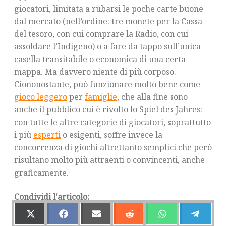
giocatori, limitata a rubarsi le poche carte buone
dal mercato (nell’ordine: tre monete per la Cassa
del tesoro, con cui comprare la Radio, con cui
assoldare l’Indigeno) o a fare da tappo sull’unica
casella transitabile o economica di una certa
mappa. Ma davvero niente di più corposo.
Ciononostante, può funzionare molto bene come
gioco leggero
per
famiglie
, che alla fine sono
anche il pubblico cui è rivolto lo Spiel des Jahres:
con tutte le altre categorie di giocatori, soprattutto
i più
esperti
o esigenti, soffre invece la
concorrenza di giochi altrettanto semplici che però
risultano molto più attraenti o convincenti, anche
graficamente.
Condividi l'articolo:
S
S
S
S
S
S
H
H
H
H
H
H