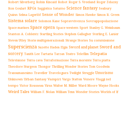
Robert Silverberg
Robot
Robin Kincaid
Roger S. Vreeland
Roger Zelazny
Science fantasy
RPGs
Saturno
Seabury
Ron Goulart
Saggistica
Sense of Wonder
Quinn
Selma Lagerlöf
Simon Hawke
Simon R. Green
Sistema solare
Solomon Kane
Sopravvivenza
Sovrappopolazione
Space opera
Space western
Sport
Stanley G. Weinbaum
Space marines
Stanton A. Coblentz
Startling Stories
Sterling E. Lanier
Stephen Gallagher
Storie multigenerazionali
Su commissione
Steven Utley
Strange Stories
Superscienza
Sword and
Sword and planet
Suzette Haden Elgin
sorcery
Telepatia
Tartaria
Teatro
Telefilm
Tanith Lee
Tarzan
Televisione
Terra cava
Terra morente
Terraformazione
Terra piatta
Thrilling Wonder Stories
Theodore Sturgeon
Thongor
Tom Goodwin
Umorismo
Traveller
Travelogues
Twilight Struggle
Transumanesimo
Unknown
Urban fantasy
Vampiri
Venere
Viaggi nel
Vargo Statten
tempo
Victor Rousseau
Virus
Walter M. Miller
Ward Moore
Wayne Hooks
Weird Tales
William Tenn
Wonder Stories
Worlds of If
William F. Nolan