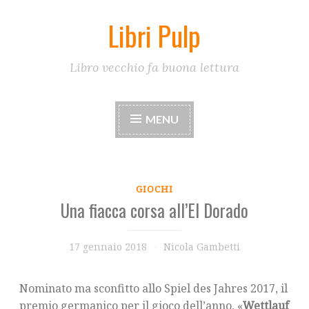
Libri Pulp
Skip
to
content
Libro vecchio fa buona lettura
MENU
GIOCHI
Una fiacca corsa all’El Dorado
17 gennaio 2018
Nicola Gambetti
Nominato ma sconfitto allo Spiel des Jahres 2017, il
premio germanico per il gioco dell’anno, «
Wettlauf