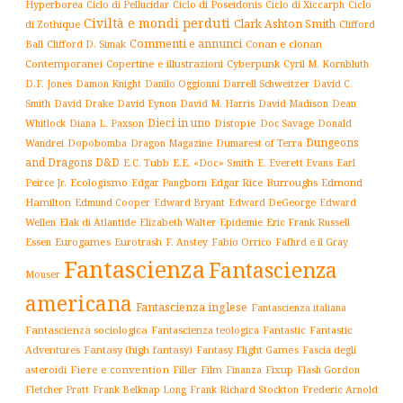
Hyperborea
Ciclo di Poseidonis
Ciclo di Xiccarph
Ciclo
Ciclo di Pellucidar
Civiltà e mondi perduti
Clark Ashton Smith
di Zothique
Clifford
Commenti e annunci
Conan e clonan
Ball
Clifford D. Simak
Contemporanei
Copertine e illustrazioni
Cyberpunk
Cyril M. Kornbluth
D.F. Jones
Damon Knight
Danilo Oggionni
Darrell Schweitzer
David C.
Smith
David Drake
David Eynon
David M. Harris
David Madison
Dean
Dieci in uno
Distopie
Whitlock
Diana L. Paxson
Doc Savage
Donald
Dungeons
Dopobomba
Dragon Magazine
Dumarest of Terra
Wandrei
and Dragons D&D
E.C. Tubb
E.E. «Doc» Smith
E. Everett Evans
Earl
Ecologismo
Edgar Rice Burroughs
Edmond
Peirce Jr.
Edgar Pangborn
Hamilton
Edmund Cooper
Edward Bryant
Edward DeGeorge
Edward
Elak di Atlantide
Epidemie
Eric Frank Russell
Wellen
Elizabeth Walter
Essen
Eurogames
Eurotrash
F. Anstey
Fabio Orrico
Fafhrd e il Gray
Fantascienza
Fantascienza
Mouser
americana
Fantascienza inglese
Fantascienza italiana
Fantascienza sociologica
Fantascienza teologica
Fantastic
Fantastic
Adventures
Fantasy (high fantasy)
Fantasy Flight Games
Fascia degli
Fiere e convention
Film
Fixup
Flash Gordon
asteroidi
Filler
Finanza
Frederic Arnold
Fletcher Pratt
Frank Belknap Long
Frank Richard Stockton