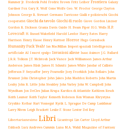
Frontiera
Kummer Jr.
Frederik Pohl
Fritz Leiber
Galaxy
Fredric Brown
Gardner Fox
Gary K. Wolf
Gene Wolfe
Geo. W. Proctor
George Clayton
Gialli e polizieschi
Giochi
Johnson
George R. Stewart
Germano Tarricone
Giochi da tavolo
Giochi di ruolo
cooperativi
Giove
Gordon Linzner
H.P.
Gordon R. Dickson
H. Beam Piper
Grania Davis
Guide
H.G. Wells
Lovecraft
Harry
H. Russel Wakefield
Harold Lawlor
Harry Bates
Horror
Harrison
Henry Kuttner
Henry Hasse
Hugo Gernsback
Humanity Fuck Yeah!
Imperi spaziali
Intelligenza
Ian MacMillan
Invasioni aliene
artificiale AI
I nuovi «pulp»
J.G. Ballard
Isaac Asimov
Jack Vance
Jack Williamson
J.R.R. Tolkien
J.T. McIntosh
James Arthur
James White
Jandar of Callisto
Anderson
James Blish
James H. Schmitz
Jefferson P. Swycaffer
Jerry Pournelle
Joey Froehlich
John Bellairs
John
John Jakes
John Maddox Roberts
Brunner
John Christopher
John Martin
John W. Campbell
John
Leahy
John R. Little
John Steakley
John Varley
Wyndham
Julian Krupa
Kardios di Atlantide
Jon DeCles
Kathleen Resch
Keith Laumer
Keith Taylor
Kenneth Robeson
Ken Wisman
Khrystyna
L. Sprague De Camp
Gryshko
Kothar
Kurt Vonnegut
Kyrik
Lankhmar
Larry Niven
Lester Del Rey
Leigh Brackett
Leslie F. Stone
Libri
Libertarianesimo
Licantropi
Lin Carter
Lloyd Arthur
Luna
Magazine of Fantasy
Eshbach
Lucy Andrews Cummin
M.A. Wahil