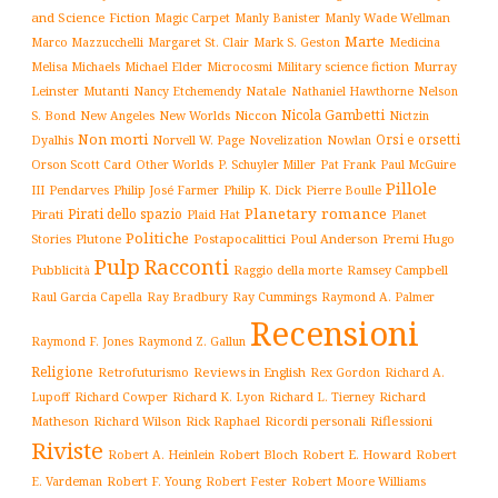
and Science Fiction
Manly Wade Wellman
Magic Carpet
Manly Banister
Marte
Margaret St. Clair
Mark S. Geston
Marco Mazzucchelli
Medicina
Military science fiction
Murray
Melisa Michaels
Michael Elder
Microcosmi
Leinster
Mutanti
Natale
Nelson
Nancy Etchemendy
Nathaniel Hawthorne
Nicola Gambetti
S. Bond
Niccon
New Angeles
New Worlds
Nictzin
Non morti
Orsi e orsetti
Norvell W. Page
Novelization
Nowlan
Dyalhis
Orson Scott Card
Other Worlds
P. Schuyler Miller
Pat Frank
Paul McGuire
Pillole
Philip José Farmer
Philip K. Dick
III
Pendarves
Pierre Boulle
Planetary romance
Pirati dello spazio
Pirati
Plaid Hat
Planet
Politiche
Plutone
Postapocalittici
Poul Anderson
Premi Hugo
Stories
Pulp
Racconti
Pubblicità
Raggio della morte
Ramsey Campbell
Ray Cummings
Raul Garcia Capella
Ray Bradbury
Raymond A. Palmer
Recensioni
Raymond F. Jones
Raymond Z. Gallun
Religione
Retrofuturismo
Reviews in English
Rex Gordon
Richard A.
Richard
Lupoff
Richard Cowper
Richard K. Lyon
Richard L. Tierney
Matheson
Richard Wilson
Ricordi personali
Riflessioni
Rick Raphael
Riviste
Robert Bloch
Robert E. Howard
Robert A. Heinlein
Robert
Robert F. Young
E. Vardeman
Robert Fester
Robert Moore Williams