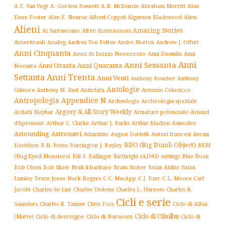
Abraham Merritt
A.E. Van Vogt
A. Gordon Bennett
A.R. McKenzie
Alan
Alfred Coppel
Dean Foster
Alan E. Nourse
Algernon Blackwood
Alien
Alieni
Amazing Stories
Altre dimensioni
Al Sarrantonio
Ameritrash
Analog
Andrew J. Offutt
Andrea Von Felten
Andre Norton
Anni Cinquanta
Anni di Inizio Novecento
Anni Duemila
Anni
Anni
Anni Sessanta
Anni Quaranta
Anni Ottanta
Novanta
Settanta
Anni Trenta
Anni Venti
Anthony Boucher
Anthony
Antologie
Antichità
Antonio Colacicco
Gilmore
Anthony M. Rud
Antropologia
Appendice N
Archeologia spaziale
Archeologia
Argosy & All-Story Weekly
Armature potenziate
Ardath Mayhar
Arnaud
Arthur C. Clarke
Asmodee
d'Apremont
Arthur J. Burks
Arthur Machen
Astronavi
Astounding
Atlantide
August Derleth
Autori francesi
Avram
BDO (Big Dumb Object)
BEM
Davidson
B.R. Bruss
Barrington J. Bayley
(Bug Eyed Monsters)
Blue Book
Bill S. Ballinger
Birthright (AD&D setting)
Brak il barbaro
Bob Olsen
Bob Shaw
Bram Stoker
Brian Aldiss
Brian
Buck Rogers
C.L. Moore
Carl
Lumley
Bruce Jones
C.C. MacApp
C.J. Barr
Jacobi
Charles de Lint
Charles Dickens
Charles L. Harness
Charles R.
Cicli e serie
Charles R. Tanner
Ciclo di Aihai
Saunders
Chris Foss
Ciclo di Cthulhu
(Marte)
Ciclo di Averoigne
Ciclo di Barsoom
Ciclo di