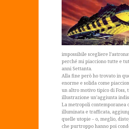
impossibile scegliere l’astrona
perché mi piacciono tutte e tu
anni Settanta.
Alla fine però ho trovato in q
enorme e solida come piacciono
un altro motivo tipico di Foss
illustrazione un’aggiunta indi
La metropoli contemporanea che
illuminata e trafficata, aggiun
quelle utopie – o, meglio, dist
che purtroppo hanno poi cond