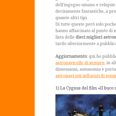
dell’ingegno umano e reliquie 
decisamente fantastiche, a pro
quante altri tipi.
Di tutte queste però solo poc
hanno affascinato al punto di 
lista delle
dieci migliori astro
tardo ulteriormente a pubblic
Aggiornamento
: qui ho pubbli
astronavicelle di sempre
, in a
dimensioni, autonomia e portata
astronavi più influenti di sem
1) La Cygnus del film «Il buco 