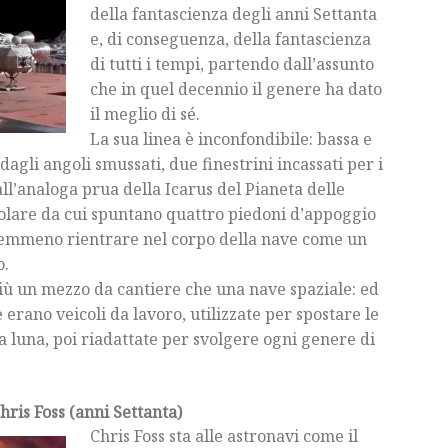
della fantascienza degli anni Settanta
e, di conseguenza, della fantascienza
di tutti i tempi, partendo dall’assunto
che in quel decennio il genere ha dato
il meglio di sé.
La sua linea è inconfondibile: bassa e
agli angoli smussati, due finestrini incassati per i
all’analoga prua della Icarus del Pianeta delle
olare da cui spuntano quattro piedoni d’appoggio
o nemmeno rientrare nel corpo della nave come un
o.
più un mezzo da cantiere che una nave spaziale: ed
e erano veicoli da lavoro, utilizzate per spostare le
la luna, poi riadattate per svolgere ogni genere di
hris Foss (anni Settanta)
Chris Foss sta alle astronavi come il