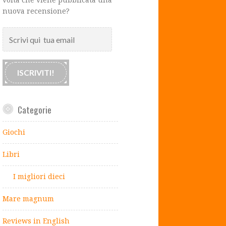
nuova recensione?
Scrivi
qui
tua
email
ISCRIVITI!
Categorie
Giochi
Libri
I migliori dieci
Mare magnum
Reviews in English