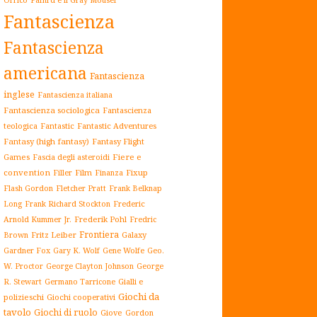
Fantascienza
Fantascienza
americana
Fantascienza
inglese
Fantascienza italiana
Fantascienza sociologica
Fantascienza
teologica
Fantastic
Fantastic Adventures
Fantasy (high fantasy)
Fantasy Flight
Games
Fiere e
Fascia degli asteroidi
convention
Film
Fixup
Filler
Finanza
Flash Gordon
Fletcher Pratt
Frank Belknap
Frederic
Long
Frank Richard Stockton
Arnold Kummer Jr.
Frederik Pohl
Fredric
Frontiera
Fritz Leiber
Galaxy
Brown
Gardner Fox
Gary K. Wolf
Gene Wolfe
Geo.
W. Proctor
George Clayton Johnson
George
Gialli e
R. Stewart
Germano Tarricone
Giochi da
polizieschi
Giochi cooperativi
tavolo
Giochi di ruolo
Giove
Gordon