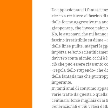
Da appassionato di fantascienz
riesco a resistere al
fascino di
dalle forme aggressive ma ano
giapponese, che invece paiono 
No, le astronavi che mi hanno 
fascino irresistibile su di me –
dalle linee pulite, magari leg
importa se sono scientificament
davvero conta ai miei occhi è 
ciò che può essere riassunto co
«regola dello stupendo» che d
della fantasia ma che purtropp
imperante.
In tanti anni di consumo appassi
varie tratte da questa o quell
centinaia, forse migliaia di as
generazionali e più veloci della