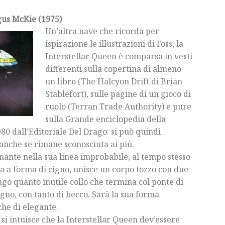
gus McKie (1975)
Un’altra nave che ricorda per
ispirazione le illustrazioni di Foss, la
Interstellar Queen è comparsa in vesti
differenti sulla copertina di almeno
un libro (The Halcyon Drift di Brian
Stablefort), sulle pagine di un gioco di
ruolo (Terran Trade Authority) e pure
sulla Grande enciclopedia della
80 dall’Editoriale Del Drago: si può quindi
 anche se rimane sconosciuta ai più.
nante nella sua linea improbabile, al tempo stesso
ta a forma di cigno, unisce un corpo tozzo con due
go quanto inutile collo che termina col ponte di
igno, con tanto di becco. Sarà la sua forma
che di elegante.
si intuisce che la Interstellar Queen dev’essere