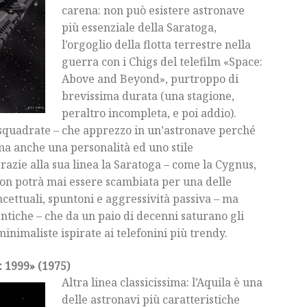
carena: non può esistere astronave
più essenziale della Saratoga,
l’orgoglio della flotta terrestre nella
guerra con i Chigs del telefilm «Space:
Above and Beyond», purtroppo di
brevissima durata (una stagione,
peraltro incompleta, e poi addio).
e squadrate – che apprezzo in un’astronave perché
ma anche una personalità ed uno stile
 grazie alla sua linea la Saratoga – come la Cygnus,
 non potrà mai essere scambiata per una delle
ncettuali, spuntoni e aggressività passiva – ma
tiche – che da un paio di decenni saturano gli
minimaliste ispirate ai telefonini più trendy.
o: 1999» (1975)
Altra linea classicissima: l’Aquila è una
delle astronavi più caratteristiche