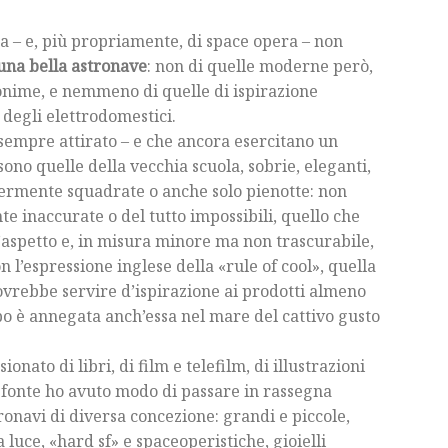
a – e, più propriamente, di space opera – non
 una bella astronave
: non di quelle moderne però,
nime, e nemmeno di quelle di ispirazione
degli elettrodomestici.
sempre attirato – e che ancora esercitano un
 sono quelle della vecchia scuola, sobrie, eleganti,
germente squadrate o anche solo pienotte: non
e inaccurate o del tutto impossibili, quello che
l’aspetto e, in misura minore ma non trascurabile,
n l’espressione inglese della «rule of cool», quella
ovrebbe servire d’ispirazione ai prodotti almeno
o è annegata anch’essa nel mare del cattivo gusto
onato di libri, di film e telefilm, di illustrazioni
a fonte ho avuto modo di passare in rassegna
tronavi di diversa concezione: grandi e piccole,
 luce, «hard sf» e spaceoperistiche, gioielli