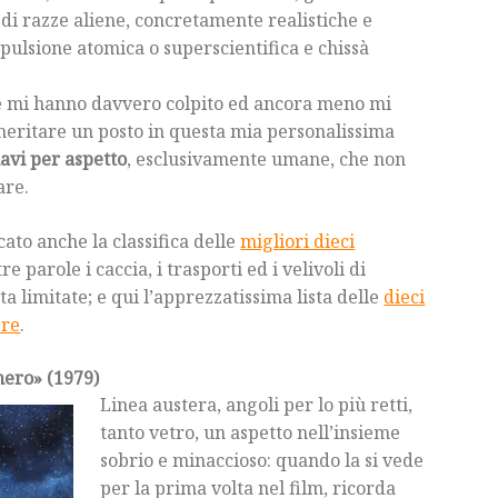
di razze aliene, concretamente realistiche e
pulsione atomica o superscientifica e chissà
he mi hanno davvero colpito ed ancora meno mi
meritare un posto in questa mia personalissima
navi per aspetto
, esclusivamente umane, che non
are.
cato anche la classifica delle
migliori dieci
ltre parole i caccia, i trasporti ed i velivoli di
 limitate; e qui l’apprezzatissima lista delle
dieci
pre
.
nero» (1979)
Linea austera, angoli per lo più retti,
tanto vetro, un aspetto nell’insieme
sobrio e minaccioso: quando la si vede
per la prima volta nel film, ricorda