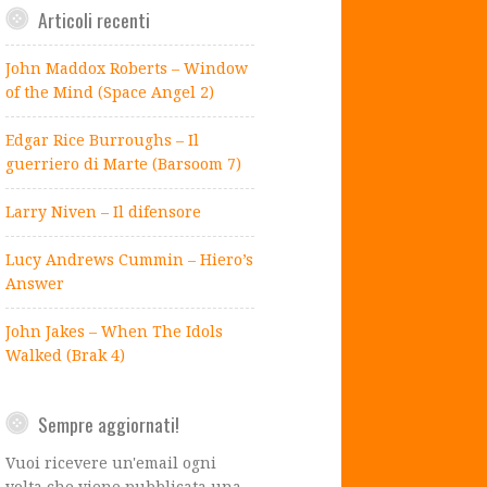
Articoli recenti
John Maddox Roberts – Window
of the Mind (Space Angel 2)
Edgar Rice Burroughs – Il
guerriero di Marte (Barsoom 7)
Larry Niven – Il difensore
Lucy Andrews Cummin – Hiero’s
Answer
John Jakes – When The Idols
Walked (Brak 4)
Sempre aggiornati!
Vuoi ricevere un'email ogni
volta che viene pubblicata una