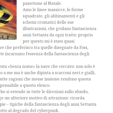
panettone al Natale.
Amo le linee massicce, le forme
squadrate, gli abbinamenti e gli
schemi cromatici delle sue
illustrazioni, che gridano fantascienza
anni Settanta da ogni tratto: proprio
per questo mi è stato quasi
ve che preferisco tra quelle disegnate da Foss,
tte incarnano l’essenza della fantascienza degli
uesta «Senza nome» la nave che cercavo: non solo è
 a me ma è anche dipinta a scacconi neri e gialli,
, tutte ragioni che messe insieme rendono questa
spensabile a questo elenco.
 si estende in tutte le direzioni sullo sfondo,
ge un ulteriore motivo di attrazione: ricorda
opie – tipiche della fantascienza degli anni Settanta
otto al degrado del cyberpunk.