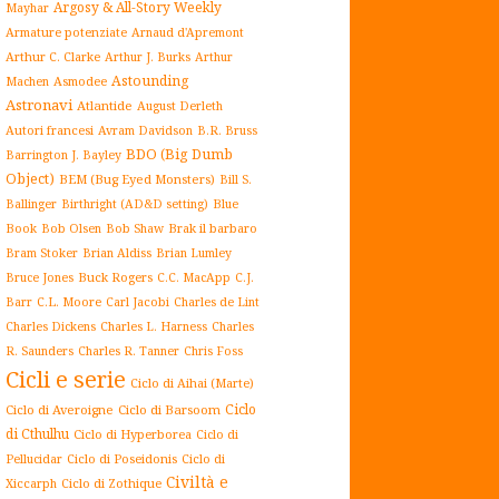
Argosy & All-Story Weekly
Mayhar
Armature potenziate
Arnaud d'Apremont
Arthur C. Clarke
Arthur J. Burks
Arthur
Astounding
Asmodee
Machen
Astronavi
Atlantide
August Derleth
Autori francesi
Avram Davidson
B.R. Bruss
BDO (Big Dumb
Barrington J. Bayley
Object)
BEM (Bug Eyed Monsters)
Bill S.
Blue
Ballinger
Birthright (AD&D setting)
Book
Brak il barbaro
Bob Olsen
Bob Shaw
Bram Stoker
Brian Aldiss
Brian Lumley
Buck Rogers
Bruce Jones
C.C. MacApp
C.J.
C.L. Moore
Carl Jacobi
Barr
Charles de Lint
Charles Dickens
Charles L. Harness
Charles
Charles R. Tanner
R. Saunders
Chris Foss
Cicli e serie
Ciclo di Aihai (Marte)
Ciclo
Ciclo di Averoigne
Ciclo di Barsoom
di Cthulhu
Ciclo di Hyperborea
Ciclo di
Ciclo di Poseidonis
Ciclo di
Pellucidar
Civiltà e
Xiccarph
Ciclo di Zothique