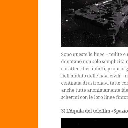
Sono queste le linee – pulite 
denotano non solo semplicità 
caratteristici: infatti, proprio
nell’ambito delle navi civili –
centinaia di astronavi tutte co
anche tutte anonimamente iden
schermi con le loro linee finto
3) L’Aquila del telefilm «Spazi