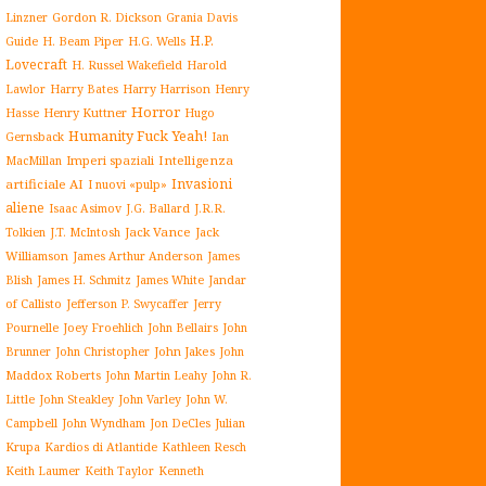
Gordon R. Dickson
Linzner
Grania Davis
H.P.
H. Beam Piper
Guide
H.G. Wells
Lovecraft
H. Russel Wakefield
Harold
Harry Harrison
Lawlor
Harry Bates
Henry
Horror
Henry Kuttner
Hasse
Hugo
Humanity Fuck Yeah!
Gernsback
Ian
Imperi spaziali
Intelligenza
MacMillan
Invasioni
artificiale AI
I nuovi «pulp»
aliene
J.G. Ballard
Isaac Asimov
J.R.R.
Jack Vance
Jack
Tolkien
J.T. McIntosh
Williamson
James Arthur Anderson
James
James White
Jandar
Blish
James H. Schmitz
of Callisto
Jefferson P. Swycaffer
Jerry
Pournelle
Joey Froehlich
John Bellairs
John
John Jakes
John
Brunner
John Christopher
Maddox Roberts
John Martin Leahy
John R.
John W.
Little
John Steakley
John Varley
Campbell
John Wyndham
Julian
Jon DeCles
Krupa
Kardios di Atlantide
Kathleen Resch
Keith Laumer
Keith Taylor
Kenneth