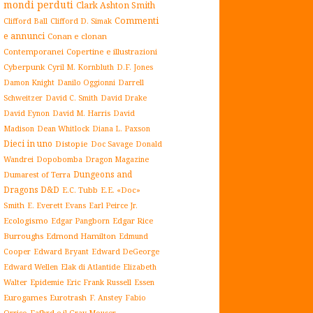
mondi perduti
Clark Ashton Smith
Commenti
Clifford Ball
Clifford D. Simak
e annunci
Conan e clonan
Contemporanei
Copertine e illustrazioni
Cyberpunk
Cyril M. Kornbluth
D.F. Jones
Damon Knight
Danilo Oggionni
Darrell
Schweitzer
David C. Smith
David Drake
David Eynon
David M. Harris
David
Madison
Dean Whitlock
Diana L. Paxson
Dieci in uno
Distopie
Doc Savage
Donald
Dopobomba
Dragon Magazine
Wandrei
Dungeons and
Dumarest of Terra
Dragons D&D
E.C. Tubb
E.E. «Doc»
Smith
E. Everett Evans
Earl Peirce Jr.
Ecologismo
Edgar Rice
Edgar Pangborn
Burroughs
Edmond Hamilton
Edmund
Cooper
Edward Bryant
Edward DeGeorge
Elak di Atlantide
Edward Wellen
Elizabeth
Epidemie
Eric Frank Russell
Essen
Walter
Eurogames
Eurotrash
F. Anstey
Fabio
Orrico
Fafhrd e il Gray Mouser