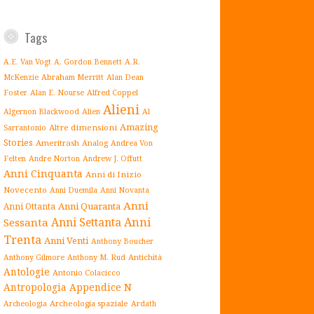
Tags
A.E. Van Vogt
A. Gordon Bennett
A.R.
Abraham Merritt
McKenzie
Alan Dean
Alfred Coppel
Foster
Alan E. Nourse
Alieni
Algernon Blackwood
Alien
Al
Amazing
Altre dimensioni
Sarrantonio
Stories
Ameritrash
Analog
Andrea Von
Andrew J. Offutt
Felten
Andre Norton
Anni Cinquanta
Anni di Inizio
Novecento
Anni Duemila
Anni Novanta
Anni
Anni Quaranta
Anni Ottanta
Anni Settanta
Anni
Sessanta
Trenta
Anni Venti
Anthony Boucher
Antichità
Anthony Gilmore
Anthony M. Rud
Antologie
Antonio Colacicco
Antropologia
Appendice N
Archeologia spaziale
Archeologia
Ardath