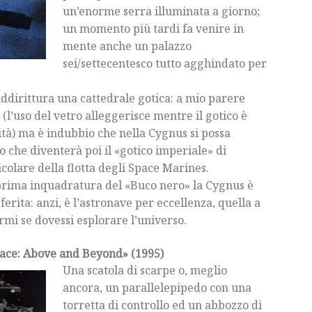
un’enorme serra illuminata a giorno;
un momento più tardi fa venire in
mente anche un palazzo
sei/settecentesco tutto agghindato per
ddirittura una cattedrale gotica: a mio parere
 (l’uso del vetro alleggerisce mentre il gotico è
ità) ma è indubbio che nella Cygnus si possa
o che diventerà poi il «gotico imperiale» di
olare della flotta degli Space Marines.
a prima inquadratura del «Buco nero» la Cygnus è
erita: anzi, è l’astronave per eccellenza, quella a
rmi se dovessi esplorare l’universo.
Space: Above and Beyond» (1995)
Una scatola di scarpe o, meglio
ancora, un parallelepipedo con una
torretta di controllo ed un abbozzo di