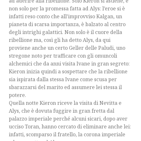
ad aderire alla ribellione. Solo Kieron si astiene, e
non solo per la promessa fatta ad Alys: l’eroe si è
infatti reso conto che all’improvviso Kalgan, un
pianeta di scarsa importanza, è balzato al centro
degli intrighi galattici. Non solo è il cuore della
ribellione ma, così gli ha detto Alys, da qui
proviene anche un certo Geller delle Paludi, uno
stregone noto per trafficare con gli omuncoli
alchemici che da anni visita Ivane in gran segreto:
Kieron inizia quindi a sospettare che la ribellione
sia ispirata dalla stessa Ivane come scusa per
sbarazzarsi del marito ed assumere lei stessa il
potere.
Quella notte Kieron riceve la visita di Nevitta e
Alys, che è dovuta fuggire in gran fretta dal
palazzo imperiale perché alcuni sicari, dopo aver
ucciso Toran, hanno cercato di eliminare anche lei:
infatti, scomparso il fratello, la corona imperiale