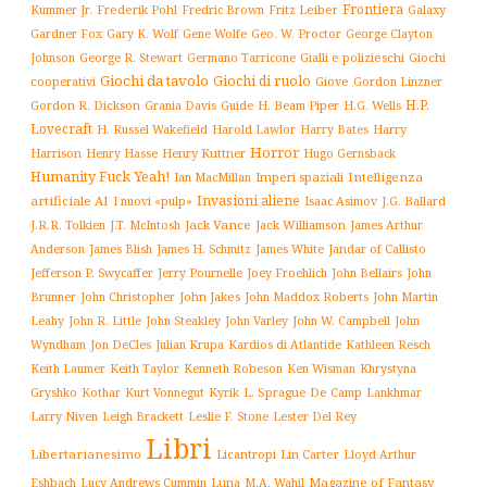
Frontiera
Kummer Jr.
Frederik Pohl
Fritz Leiber
Galaxy
Fredric Brown
Gardner Fox
Gary K. Wolf
Gene Wolfe
Geo. W. Proctor
George Clayton
Gialli e polizieschi
Giochi
Johnson
George R. Stewart
Germano Tarricone
Giochi da tavolo
Giochi di ruolo
cooperativi
Giove
Gordon Linzner
H.P.
Gordon R. Dickson
H. Beam Piper
Grania Davis
Guide
H.G. Wells
Lovecraft
Harry
H. Russel Wakefield
Harold Lawlor
Harry Bates
Horror
Harrison
Henry Kuttner
Henry Hasse
Hugo Gernsback
Humanity Fuck Yeah!
Imperi spaziali
Intelligenza
Ian MacMillan
Invasioni aliene
artificiale AI
I nuovi «pulp»
J.G. Ballard
Isaac Asimov
Jack Vance
Jack Williamson
J.R.R. Tolkien
J.T. McIntosh
James Arthur
James White
Jandar of Callisto
Anderson
James Blish
James H. Schmitz
Jefferson P. Swycaffer
Jerry Pournelle
Joey Froehlich
John Bellairs
John
John Jakes
John Maddox Roberts
Brunner
John Christopher
John Martin
John W. Campbell
John
Leahy
John R. Little
John Steakley
John Varley
Wyndham
Julian Krupa
Kardios di Atlantide
Jon DeCles
Kathleen Resch
Keith Laumer
Keith Taylor
Kenneth Robeson
Ken Wisman
Khrystyna
L. Sprague De Camp
Gryshko
Kothar
Kurt Vonnegut
Kyrik
Lankhmar
Larry Niven
Lester Del Rey
Leigh Brackett
Leslie F. Stone
Libri
Libertarianesimo
Licantropi
Lin Carter
Lloyd Arthur
Luna
Magazine of Fantasy
Eshbach
Lucy Andrews Cummin
M.A. Wahil