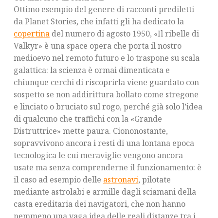
Ottimo esempio del genere di racconti prediletti
da Planet Stories, che infatti gli ha dedicato la
copertina
del numero di agosto 1950, «Il ribelle di
Valkyr» è una space opera che porta il nostro
medioevo nel remoto futuro e lo traspone su scala
galattica: la scienza è ormai dimenticata e
chiunque cerchi di riscoprirla viene guardato con
sospetto se non addirittura bollato come stregone
e linciato o bruciato sul rogo, perché già solo l’idea
di qualcuno che traffichi con la «Grande
Distruttrice» mette paura. Ciononostante,
sopravvivono ancora i resti di una lontana epoca
tecnologica le cui meraviglie vengono ancora
usate ma senza comprenderne il funzionamento: è
il caso ad esempio delle
astronavi
, pilotate
mediante astrolabi e armille dagli sciamani della
casta ereditaria dei navigatori, che non hanno
nemmeno una vaga idea delle reali distanze tra i