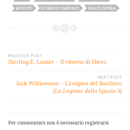
T
O
P
A
E
K
P
M
RIVISTE
SCIENCE FANTASY
SPACE OPERA
R
)
PREVIOUS POST
Navigazione
Sterling E. Lanier – Il ritorno di Hiero
articoli
NEXT POST
Jack Williamson – L’enigma del Basilisco
(La Legione dello Spazio 3)
Per commentare non è necessario registrarsi