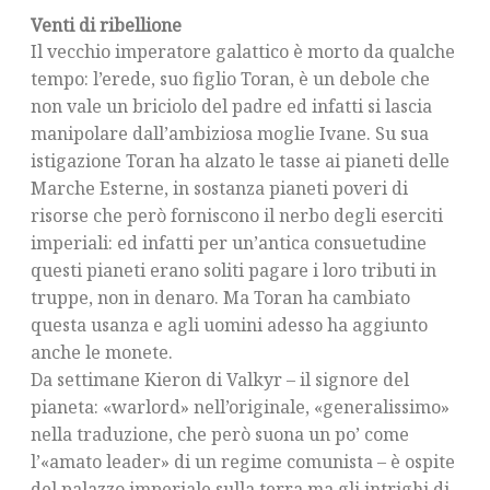
Venti di ribellione
Il vecchio imperatore galattico è morto da qualche
tempo: l’erede, suo figlio Toran, è un debole che
non vale un briciolo del padre ed infatti si lascia
manipolare dall’ambiziosa moglie Ivane. Su sua
istigazione Toran ha alzato le tasse ai pianeti delle
Marche Esterne, in sostanza pianeti poveri di
risorse che però forniscono il nerbo degli eserciti
imperiali: ed infatti per un’antica consuetudine
questi pianeti erano soliti pagare i loro tributi in
truppe, non in denaro. Ma Toran ha cambiato
questa usanza e agli uomini adesso ha aggiunto
anche le monete.
Da settimane Kieron di Valkyr – il signore del
pianeta: «warlord» nell’originale, «generalissimo»
nella traduzione, che però suona un po’ come
l’«amato leader» di un regime comunista – è ospite
del palazzo imperiale sulla terra ma gli intrighi di