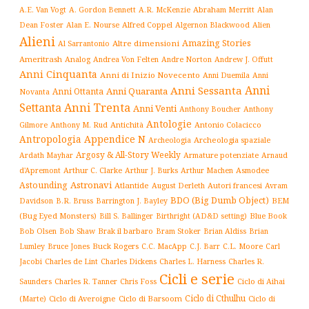
Abraham Merritt
A.E. Van Vogt
A. Gordon Bennett
A.R. McKenzie
Alan
Alfred Coppel
Dean Foster
Alan E. Nourse
Algernon Blackwood
Alien
Alieni
Amazing Stories
Altre dimensioni
Al Sarrantonio
Ameritrash
Analog
Andrew J. Offutt
Andrea Von Felten
Andre Norton
Anni Cinquanta
Anni di Inizio Novecento
Anni Duemila
Anni
Anni
Anni Sessanta
Anni Quaranta
Anni Ottanta
Novanta
Settanta
Anni Trenta
Anni Venti
Anthony Boucher
Anthony
Antologie
Antichità
Antonio Colacicco
Gilmore
Anthony M. Rud
Antropologia
Appendice N
Archeologia spaziale
Archeologia
Argosy & All-Story Weekly
Armature potenziate
Ardath Mayhar
Arnaud
Arthur C. Clarke
Asmodee
d'Apremont
Arthur J. Burks
Arthur Machen
Astronavi
Astounding
Atlantide
August Derleth
Autori francesi
Avram
BDO (Big Dumb Object)
BEM
Davidson
B.R. Bruss
Barrington J. Bayley
(Bug Eyed Monsters)
Blue Book
Bill S. Ballinger
Birthright (AD&D setting)
Brak il barbaro
Bob Olsen
Bob Shaw
Bram Stoker
Brian Aldiss
Brian
Buck Rogers
C.L. Moore
Carl
Lumley
Bruce Jones
C.C. MacApp
C.J. Barr
Jacobi
Charles de Lint
Charles Dickens
Charles L. Harness
Charles R.
Cicli e serie
Charles R. Tanner
Ciclo di Aihai
Saunders
Chris Foss
Ciclo di Cthulhu
(Marte)
Ciclo di Averoigne
Ciclo di Barsoom
Ciclo di