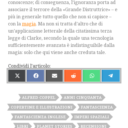
conoscenze; di conseguenza, l’ignoranza porta ad
associare il terrore della «Grande Distruttrice» – e
più in generale tutto quello che non si capisce –
con la
magia
. Ma non si tratta d’altro che di
un’applicazione letterale della citatissima terza
legge di Clarke, secondo la quale una tecnologia
sufficientemente avanzata è indistinguibile dalla
magia: solo che qui viene anche creduta tale.
Condividi l'articolo:
S
S
S
S
S
S
H
H
H
H
H
H
A
A
A
A
A
A
R
R
R
R
R
R
E
E
E
E
E
E
O
O
O
O
O
O
ALFRED COPPEL
ANNI CINQUANTA
N
N
N
N
N
N
X
F
E
R
W
T
COPERTINE E ILLUSTRAZIONI
FANTASCIENZA
(
A
M
E
H
E
T
C
A
D
A
L
FANTASCIENZA INGLESE
IMPERI SPAZIALI
W
E
I
D
T
E
I
B
L
I
S
G
T
O
T
A
R
LIBRI
PLANET STORIES
RECENSIONI