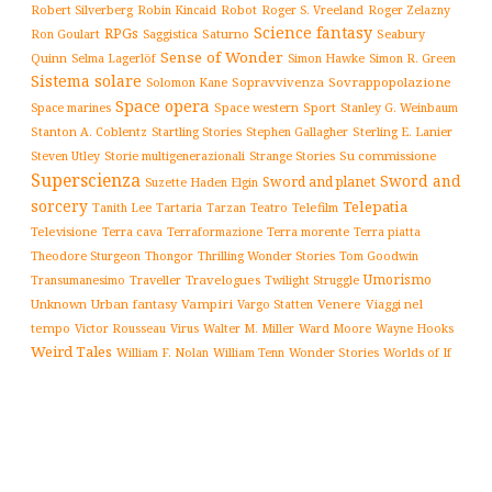
Robert Silverberg
Robot
Robin Kincaid
Roger S. Vreeland
Roger Zelazny
Science fantasy
RPGs
Saturno
Seabury
Ron Goulart
Saggistica
Sense of Wonder
Quinn
Selma Lagerlöf
Simon Hawke
Simon R. Green
Sistema solare
Solomon Kane
Sopravvivenza
Sovrappopolazione
Space opera
Space western
Sport
Stanley G. Weinbaum
Space marines
Stanton A. Coblentz
Startling Stories
Sterling E. Lanier
Stephen Gallagher
Storie multigenerazionali
Su commissione
Steven Utley
Strange Stories
Superscienza
Sword and
Sword and planet
Suzette Haden Elgin
sorcery
Telepatia
Tartaria
Teatro
Telefilm
Tanith Lee
Tarzan
Televisione
Terra cava
Terra morente
Terraformazione
Terra piatta
Thrilling Wonder Stories
Theodore Sturgeon
Thongor
Tom Goodwin
Umorismo
Traveller
Travelogues
Twilight Struggle
Transumanesimo
Unknown
Urban fantasy
Vampiri
Venere
Viaggi nel
Vargo Statten
tempo
Victor Rousseau
Virus
Walter M. Miller
Ward Moore
Wayne Hooks
Weird Tales
William Tenn
Wonder Stories
Worlds of If
William F. Nolan