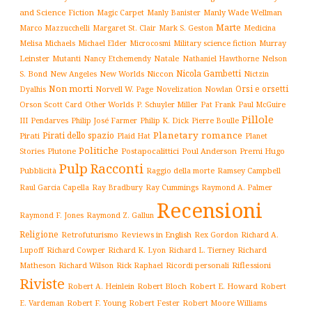
and Science Fiction
Manly Wade Wellman
Magic Carpet
Manly Banister
Marte
Margaret St. Clair
Mark S. Geston
Marco Mazzucchelli
Medicina
Military science fiction
Murray
Melisa Michaels
Michael Elder
Microcosmi
Leinster
Mutanti
Natale
Nelson
Nancy Etchemendy
Nathaniel Hawthorne
Nicola Gambetti
S. Bond
Niccon
New Angeles
New Worlds
Nictzin
Non morti
Orsi e orsetti
Norvell W. Page
Novelization
Nowlan
Dyalhis
Orson Scott Card
Other Worlds
P. Schuyler Miller
Pat Frank
Paul McGuire
Pillole
Philip José Farmer
Philip K. Dick
III
Pendarves
Pierre Boulle
Planetary romance
Pirati dello spazio
Pirati
Plaid Hat
Planet
Politiche
Plutone
Postapocalittici
Poul Anderson
Premi Hugo
Stories
Pulp
Racconti
Pubblicità
Raggio della morte
Ramsey Campbell
Ray Cummings
Raul Garcia Capella
Ray Bradbury
Raymond A. Palmer
Recensioni
Raymond F. Jones
Raymond Z. Gallun
Religione
Retrofuturismo
Reviews in English
Rex Gordon
Richard A.
Richard
Lupoff
Richard Cowper
Richard K. Lyon
Richard L. Tierney
Matheson
Richard Wilson
Ricordi personali
Riflessioni
Rick Raphael
Riviste
Robert Bloch
Robert E. Howard
Robert A. Heinlein
Robert
Robert F. Young
E. Vardeman
Robert Fester
Robert Moore Williams