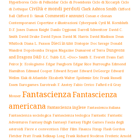
Hyperborea
Ciclo di Poseidonis
Ciclo di Xiccarph
Ciclo
Ciclo di Pellucidar
Civiltà e mondi perduti
Clark Ashton Smith
di Zothique
Clifford
Commenti e annunci
Conan e clonan
Ball
Clifford D. Simak
Contemporanei
Copertine e illustrazioni
Cyberpunk
Cyril M. Kornbluth
D.F. Jones
Damon Knight
Danilo Oggionni
Darrell Schweitzer
David C.
Smith
David Drake
David Eynon
David M. Harris
David Madison
Dean
Dieci in uno
Distopie
Whitlock
Diana L. Paxson
Doc Savage
Donald
Dungeons
Dopobomba
Dragon Magazine
Dumarest of Terra
Wandrei
and Dragons D&D
E.C. Tubb
E.E. «Doc» Smith
E. Everett Evans
Earl
Ecologismo
Edgar Rice Burroughs
Edmond
Peirce Jr.
Edgar Pangborn
Hamilton
Edmund Cooper
Edward Bryant
Edward DeGeorge
Edward
Elak di Atlantide
Epidemie
Eric Frank Russell
Wellen
Elizabeth Walter
Essen
Eurogames
Eurotrash
F. Anstey
Fabio Orrico
Fafhrd e il Gray
Fantascienza
Fantascienza
Mouser
americana
Fantascienza inglese
Fantascienza italiana
Fantascienza sociologica
Fantascienza teologica
Fantastic
Fantastic
Adventures
Fantasy (high fantasy)
Fantasy Flight Games
Fascia degli
Fiere e convention
Film
Fixup
Flash Gordon
asteroidi
Filler
Finanza
Frederic Arnold
Fletcher Pratt
Frank Belknap Long
Frank Richard Stockton