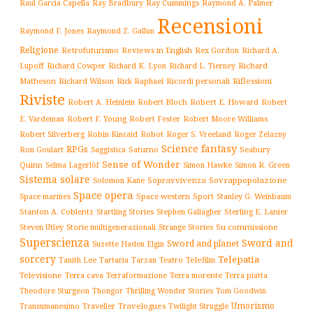
Ray Cummings
Raul Garcia Capella
Ray Bradbury
Raymond A. Palmer
Recensioni
Raymond F. Jones
Raymond Z. Gallun
Religione
Retrofuturismo
Reviews in English
Rex Gordon
Richard A.
Richard
Lupoff
Richard Cowper
Richard K. Lyon
Richard L. Tierney
Matheson
Richard Wilson
Ricordi personali
Riflessioni
Rick Raphael
Riviste
Robert Bloch
Robert E. Howard
Robert A. Heinlein
Robert
Robert F. Young
E. Vardeman
Robert Fester
Robert Moore Williams
Robert Silverberg
Robot
Robin Kincaid
Roger S. Vreeland
Roger Zelazny
Science fantasy
RPGs
Saturno
Seabury
Ron Goulart
Saggistica
Sense of Wonder
Quinn
Selma Lagerlöf
Simon Hawke
Simon R. Green
Sistema solare
Solomon Kane
Sopravvivenza
Sovrappopolazione
Space opera
Space western
Sport
Stanley G. Weinbaum
Space marines
Stanton A. Coblentz
Startling Stories
Sterling E. Lanier
Stephen Gallagher
Storie multigenerazionali
Su commissione
Steven Utley
Strange Stories
Superscienza
Sword and
Sword and planet
Suzette Haden Elgin
sorcery
Telepatia
Tartaria
Teatro
Telefilm
Tanith Lee
Tarzan
Televisione
Terra cava
Terra morente
Terraformazione
Terra piatta
Thrilling Wonder Stories
Theodore Sturgeon
Thongor
Tom Goodwin
Umorismo
Traveller
Travelogues
Twilight Struggle
Transumanesimo