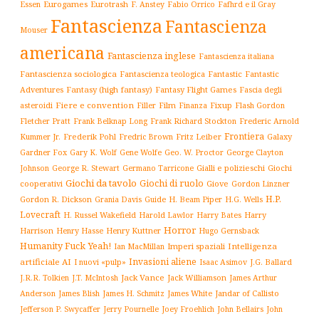
Essen
Eurogames
Eurotrash
F. Anstey
Fabio Orrico
Fafhrd e il Gray
Fantascienza
Fantascienza
Mouser
americana
Fantascienza inglese
Fantascienza italiana
Fantascienza sociologica
Fantascienza teologica
Fantastic
Fantastic
Adventures
Fantasy (high fantasy)
Fantasy Flight Games
Fascia degli
Fiere e convention
Film
Fixup
Flash Gordon
asteroidi
Filler
Finanza
Frederic Arnold
Fletcher Pratt
Frank Belknap Long
Frank Richard Stockton
Frontiera
Kummer Jr.
Frederik Pohl
Fritz Leiber
Galaxy
Fredric Brown
Gardner Fox
Gary K. Wolf
Gene Wolfe
Geo. W. Proctor
George Clayton
Gialli e polizieschi
Giochi
Johnson
George R. Stewart
Germano Tarricone
Giochi da tavolo
Giochi di ruolo
cooperativi
Giove
Gordon Linzner
H.P.
Gordon R. Dickson
H. Beam Piper
Grania Davis
Guide
H.G. Wells
Lovecraft
Harry
H. Russel Wakefield
Harold Lawlor
Harry Bates
Horror
Harrison
Henry Kuttner
Henry Hasse
Hugo Gernsback
Humanity Fuck Yeah!
Imperi spaziali
Intelligenza
Ian MacMillan
Invasioni aliene
artificiale AI
I nuovi «pulp»
J.G. Ballard
Isaac Asimov
Jack Vance
Jack Williamson
J.R.R. Tolkien
J.T. McIntosh
James Arthur
James White
Jandar of Callisto
Anderson
James Blish
James H. Schmitz
Jefferson P. Swycaffer
Jerry Pournelle
Joey Froehlich
John Bellairs
John