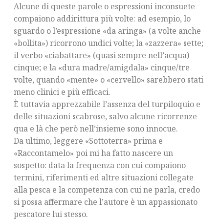
Alcune di queste parole o espressioni inconsuete
compaiono addirittura più volte: ad esempio, lo
sguardo o l’espressione «da aringa» (a volte anche
«bollita») ricorrono undici volte; la «zazzera» sette;
il verbo «ciabattare» (quasi sempre nell’acqua)
cinque; e la «dura madre/amigdala» cinque/tre
volte, quando «mente» o «cervello» sarebbero stati
meno clinici e più efficaci.
È tuttavia apprezzabile l’assenza del turpiloquio e
delle situazioni scabrose, salvo alcune ricorrenze
qua e là che però nell’insieme sono innocue.
Da ultimo, leggere «Sottoterra» prima e
«Raccontamelo» poi mi ha fatto nascere un
sospetto: data la frequenza con cui compaiono
termini, riferimenti ed altre situazioni collegate
alla pesca e la competenza con cui ne parla, credo
si possa affermare che l’autore è un appassionato
pescatore lui stesso.