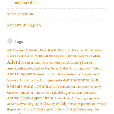
I migliori dieci
Mare magnum
Reviews in English
Tags
Abraham Merritt
A.E. Van Vogt
A. Gordon Bennett
A.R. McKenzie
Alan
Alfred Coppel
Dean Foster
Alan E. Nourse
Algernon Blackwood
Alien
Alieni
Amazing Stories
Altre dimensioni
Al Sarrantonio
Ameritrash
Analog
Andrew J. Offutt
Andrea Von Felten
Andre Norton
Anni Cinquanta
Anni di Inizio Novecento
Anni Duemila
Anni
Anni
Anni Sessanta
Anni Quaranta
Anni Ottanta
Novanta
Settanta
Anni Trenta
Anni Venti
Anthony Boucher
Anthony
Antologie
Antichità
Antonio Colacicco
Gilmore
Anthony M. Rud
Antropologia
Appendice N
Archeologia spaziale
Archeologia
Argosy & All-Story Weekly
Armature potenziate
Ardath Mayhar
Arnaud
Arthur C. Clarke
Asmodee
d'Apremont
Arthur J. Burks
Arthur Machen