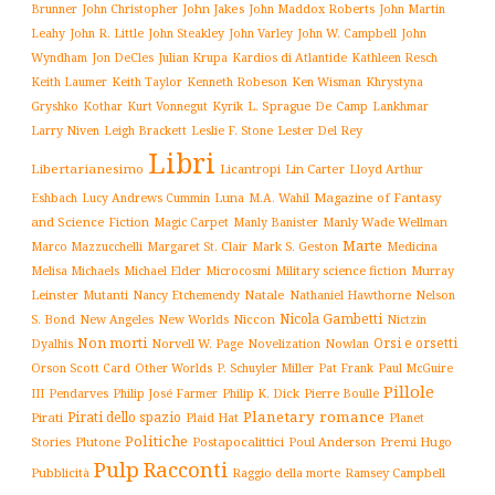
John Jakes
John Maddox Roberts
Brunner
John Christopher
John Martin
John W. Campbell
John
Leahy
John R. Little
John Steakley
John Varley
Wyndham
Julian Krupa
Kardios di Atlantide
Jon DeCles
Kathleen Resch
Keith Laumer
Keith Taylor
Kenneth Robeson
Ken Wisman
Khrystyna
L. Sprague De Camp
Gryshko
Kothar
Kurt Vonnegut
Kyrik
Lankhmar
Larry Niven
Lester Del Rey
Leigh Brackett
Leslie F. Stone
Libri
Libertarianesimo
Licantropi
Lin Carter
Lloyd Arthur
Luna
Magazine of Fantasy
Eshbach
Lucy Andrews Cummin
M.A. Wahil
and Science Fiction
Manly Wade Wellman
Magic Carpet
Manly Banister
Marte
Margaret St. Clair
Mark S. Geston
Marco Mazzucchelli
Medicina
Military science fiction
Murray
Melisa Michaels
Michael Elder
Microcosmi
Leinster
Mutanti
Natale
Nelson
Nancy Etchemendy
Nathaniel Hawthorne
Nicola Gambetti
S. Bond
Niccon
New Angeles
New Worlds
Nictzin
Non morti
Orsi e orsetti
Norvell W. Page
Novelization
Nowlan
Dyalhis
Orson Scott Card
Other Worlds
P. Schuyler Miller
Pat Frank
Paul McGuire
Pillole
Philip José Farmer
Philip K. Dick
III
Pendarves
Pierre Boulle
Planetary romance
Pirati dello spazio
Pirati
Plaid Hat
Planet
Politiche
Plutone
Postapocalittici
Poul Anderson
Premi Hugo
Stories
Pulp
Racconti
Pubblicità
Raggio della morte
Ramsey Campbell