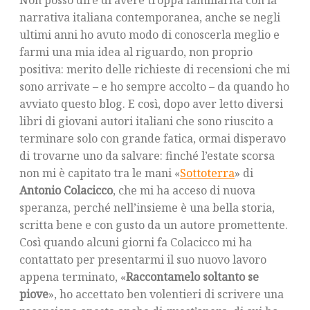
Non posso dire di avere troppa familiarità con la
narrativa italiana contemporanea, anche se negli
ultimi anni ho avuto modo di conoscerla meglio e
farmi una mia idea al riguardo, non proprio
positiva: merito delle richieste di recensioni che mi
sono arrivate – e ho sempre accolto – da quando ho
avviato questo blog. E così, dopo aver letto diversi
libri di giovani autori italiani che sono riuscito a
terminare solo con grande fatica, ormai disperavo
di trovarne uno da salvare: finché l’estate scorsa
non mi è capitato tra le mani «
Sottoterra
» di
Antonio Colacicco
, che mi ha acceso di nuova
speranza, perché nell’insieme è una bella storia,
scritta bene e con gusto da un autore promettente.
Così quando alcuni giorni fa Colacicco mi ha
contattato per presentarmi il suo nuovo lavoro
appena terminato, «
Raccontamelo soltanto se
piove
», ho accettato ben volentieri di scrivere una