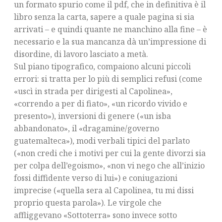
un formato spurio come il pdf, che in definitiva è il
libro senza la carta, sapere a quale pagina si sia
arrivati – e quindi quante ne manchino alla fine – è
necessario e la sua mancanza dà un’impressione di
disordine, di lavoro lasciato a metà.
Sul piano tipografico, compaiono alcuni piccoli
errori: si tratta per lo più di semplici refusi (come
«uscì in strada per dirigesti al Capolinea»,
«correndo a per di fiato», «un ricordo vivido e
presento»), inversioni di genere («un isba
abbandonato», il «dragamine/governo
guatemalteca»), modi verbali tipici del parlato
(«non credi che i motivi per cui la gente divorzi sia
per colpa dell’egoismo», «non vi nego che all’inizio
fossi diffidente verso di lui») e coniugazioni
imprecise («quella sera al Capolinea, tu mi dissi
proprio questa parola»). Le virgole che
affliggevano «Sottoterra» sono invece sotto