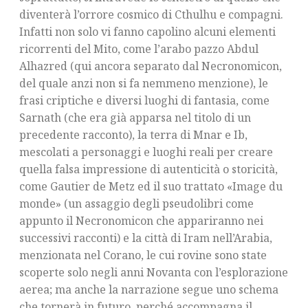
diventerà l’orrore cosmico di Cthulhu e compagni.
Infatti non solo vi fanno capolino alcuni elementi
ricorrenti del Mito, come l’arabo pazzo Abdul
Alhazred (qui ancora separato dal Necronomicon,
del quale anzi non si fa nemmeno menzione), le
frasi criptiche e diversi luoghi di fantasia, come
Sarnath (che era già apparsa nel titolo di un
precedente racconto), la terra di Mnar e Ib,
mescolati a personaggi e luoghi reali per creare
quella falsa impressione di autenticità o storicità,
come Gautier de Metz ed il suo trattato «Image du
monde» (un assaggio degli pseudolibri come
appunto il Necronomicon che appariranno nei
successivi racconti) e la città di Iram nell’Arabia,
menzionata nel Corano, le cui rovine sono state
scoperte solo negli anni Novanta con l’esplorazione
aerea; ma anche la narrazione segue uno schema
che tornerà in futuro, perché accompagna il