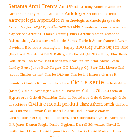
Settanta
Anni Trenta
Anni Venti
Anthony Boucher
Anthony
Antologie
Antichità
Antonio Colacicco
Gilmore
Anthony M. Rud
Antropologia
Appendice N
Archeologia spaziale
Archeologia
Argosy & All-Story Weekly
Armature potenziate
Ardath Mayhar
Arnaud
Arthur C. Clarke
Asmodee
d'Apremont
Arthur J. Burks
Arthur Machen
Astronavi
Astounding
Atlantide
August Derleth
Autori francesi
Avram
BDO (Big Dumb Object)
BEM
Davidson
B.R. Bruss
Barrington J. Bayley
(Bug Eyed Monsters)
Blue Book
Bill S. Ballinger
Birthright (AD&D setting)
Brak il barbaro
Bob Olsen
Bob Shaw
Bram Stoker
Brian Aldiss
Brian
Buck Rogers
C.L. Moore
Carl
Lumley
Bruce Jones
C.C. MacApp
C.J. Barr
Jacobi
Charles de Lint
Charles Dickens
Charles L. Harness
Charles R.
Cicli e serie
Charles R. Tanner
Ciclo di Aihai
Saunders
Chris Foss
Ciclo di Cthulhu
(Marte)
Ciclo di Averoigne
Ciclo di Barsoom
Ciclo di
Hyperborea
Ciclo di Poseidonis
Ciclo di Xiccarph
Ciclo
Ciclo di Pellucidar
Civiltà e mondi perduti
Clark Ashton Smith
di Zothique
Clifford
Commenti e annunci
Conan e clonan
Ball
Clifford D. Simak
Contemporanei
Copertine e illustrazioni
Cyberpunk
Cyril M. Kornbluth
D.F. Jones
Damon Knight
Danilo Oggionni
Darrell Schweitzer
David C.
Smith
David Drake
David Eynon
David M. Harris
David Madison
Dean