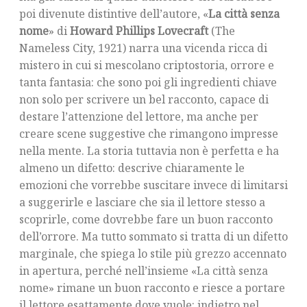
poi divenute distintive dell’autore, «
La città senza
nome
» di
Howard Phillips Lovecraft
(The
Nameless City, 1921) narra una vicenda ricca di
mistero in cui si mescolano criptostoria, orrore e
tanta fantasia: che sono poi gli ingredienti chiave
non solo per scrivere un bel racconto, capace di
destare l’attenzione del lettore, ma anche per
creare scene suggestive che rimangono impresse
nella mente. La storia tuttavia non è perfetta e ha
almeno un difetto: descrive chiaramente le
emozioni che vorrebbe suscitare invece di limitarsi
a suggerirle e lasciare che sia il lettore stesso a
scoprirle, come dovrebbe fare un buon racconto
dell’orrore. Ma tutto sommato si tratta di un difetto
marginale, che spiega lo stile più grezzo accennato
in apertura, perché nell’insieme «La città senza
nome» rimane un buon racconto e riesce a portare
il lettore esattamente dove vuole: indietro nel