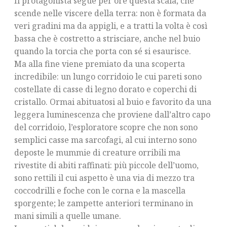
Il protagonista segue per ore questa scala, che
scende nelle viscere della terra: non è formata da
veri gradini ma da appigli, e a tratti la volta è così
bassa che è costretto a strisciare, anche nel buio
quando la torcia che porta con sé si esaurisce.
Ma alla fine viene premiato da una scoperta
incredibile: un lungo corridoio le cui pareti sono
costellate di casse di legno dorato e coperchi di
cristallo. Ormai abituatosi al buio e favorito da una
leggera luminescenza che proviene dall’altro capo
del corridoio, l’esploratore scopre che non sono
semplici casse ma sarcofagi, al cui interno sono
deposte le mummie di creature orribili ma
rivestite di abiti raffinati: più piccole dell’uomo,
sono rettili il cui aspetto è una via di mezzo tra
coccodrilli e foche con le corna e la mascella
sporgente; le zampette anteriori terminano in
mani simili a quelle umane.