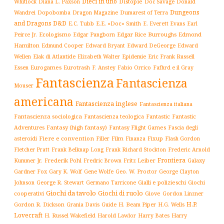
Dieci in uno
Distopie
Whitlock
Diana L. Paxson
Doc Savage
Donald
Dungeons
Dopobomba
Dragon Magazine
Dumarest of Terra
Wandrei
and Dragons D&D
E.C. Tubb
E.E. «Doc» Smith
E. Everett Evans
Earl
Ecologismo
Edgar Rice Burroughs
Edmond
Peirce Jr.
Edgar Pangborn
Hamilton
Edmund Cooper
Edward Bryant
Edward DeGeorge
Edward
Elak di Atlantide
Epidemie
Eric Frank Russell
Wellen
Elizabeth Walter
Essen
Eurogames
Eurotrash
F. Anstey
Fabio Orrico
Fafhrd e il Gray
Fantascienza
Fantascienza
Mouser
americana
Fantascienza inglese
Fantascienza italiana
Fantascienza sociologica
Fantascienza teologica
Fantastic
Fantastic
Adventures
Fantasy (high fantasy)
Fantasy Flight Games
Fascia degli
Fiere e convention
Film
Fixup
Flash Gordon
asteroidi
Filler
Finanza
Frederic Arnold
Fletcher Pratt
Frank Belknap Long
Frank Richard Stockton
Frontiera
Kummer Jr.
Frederik Pohl
Fritz Leiber
Galaxy
Fredric Brown
Gardner Fox
Gary K. Wolf
Gene Wolfe
Geo. W. Proctor
George Clayton
Gialli e polizieschi
Giochi
Johnson
George R. Stewart
Germano Tarricone
Giochi da tavolo
Giochi di ruolo
cooperativi
Giove
Gordon Linzner
H.P.
Gordon R. Dickson
H. Beam Piper
Grania Davis
Guide
H.G. Wells
Lovecraft
Harry
H. Russel Wakefield
Harold Lawlor
Harry Bates