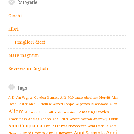
Categorie
Giochi
Libri
I migliori dieci
Mare magnum
Reviews in English
Tags
Abraham Merritt
A.E. Van Vogt
A. Gordon Bennett
A.R. McKenzie
Alan
Alfred Coppel
Dean Foster
Alan E. Nourse
Algernon Blackwood
Alien
Alieni
Amazing Stories
Altre dimensioni
Al Sarrantonio
Ameritrash
Analog
Andrew J. Offutt
Andrea Von Felten
Andre Norton
Anni Cinquanta
Anni di Inizio Novecento
Anni Duemila
Anni
Anni
Anni Sessanta
Anni Quaranta
Anni Ottanta
Novanta