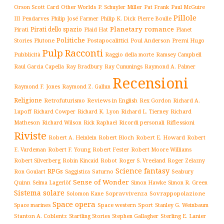
Orson Scott Card
Other Worlds
P. Schuyler Miller
Pat Frank
Paul McGuire
Pillole
Philip José Farmer
Philip K. Dick
III
Pendarves
Pierre Boulle
Planetary romance
Pirati dello spazio
Pirati
Plaid Hat
Planet
Politiche
Plutone
Postapocalittici
Poul Anderson
Premi Hugo
Stories
Pulp
Racconti
Pubblicità
Raggio della morte
Ramsey Campbell
Ray Cummings
Raul Garcia Capella
Ray Bradbury
Raymond A. Palmer
Recensioni
Raymond F. Jones
Raymond Z. Gallun
Religione
Retrofuturismo
Reviews in English
Rex Gordon
Richard A.
Richard
Lupoff
Richard Cowper
Richard K. Lyon
Richard L. Tierney
Matheson
Richard Wilson
Ricordi personali
Riflessioni
Rick Raphael
Riviste
Robert Bloch
Robert E. Howard
Robert A. Heinlein
Robert
Robert F. Young
E. Vardeman
Robert Fester
Robert Moore Williams
Robert Silverberg
Robot
Robin Kincaid
Roger S. Vreeland
Roger Zelazny
Science fantasy
RPGs
Saturno
Seabury
Ron Goulart
Saggistica
Sense of Wonder
Quinn
Selma Lagerlöf
Simon Hawke
Simon R. Green
Sistema solare
Solomon Kane
Sopravvivenza
Sovrappopolazione
Space opera
Space western
Sport
Stanley G. Weinbaum
Space marines
Stanton A. Coblentz
Startling Stories
Sterling E. Lanier
Stephen Gallagher