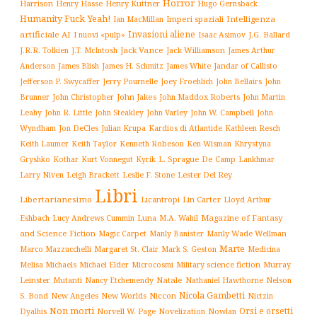
Horror
Harrison
Henry Kuttner
Henry Hasse
Hugo Gernsback
Humanity Fuck Yeah!
Imperi spaziali
Intelligenza
Ian MacMillan
Invasioni aliene
artificiale AI
I nuovi «pulp»
J.G. Ballard
Isaac Asimov
Jack Vance
Jack Williamson
J.R.R. Tolkien
J.T. McIntosh
James Arthur
James White
Jandar of Callisto
Anderson
James Blish
James H. Schmitz
Jefferson P. Swycaffer
Jerry Pournelle
Joey Froehlich
John Bellairs
John
John Jakes
John Maddox Roberts
Brunner
John Christopher
John Martin
John W. Campbell
John
Leahy
John R. Little
John Steakley
John Varley
Wyndham
Julian Krupa
Kardios di Atlantide
Jon DeCles
Kathleen Resch
Keith Laumer
Keith Taylor
Kenneth Robeson
Ken Wisman
Khrystyna
L. Sprague De Camp
Gryshko
Kothar
Kurt Vonnegut
Kyrik
Lankhmar
Larry Niven
Lester Del Rey
Leigh Brackett
Leslie F. Stone
Libri
Libertarianesimo
Licantropi
Lin Carter
Lloyd Arthur
Luna
Magazine of Fantasy
Eshbach
Lucy Andrews Cummin
M.A. Wahil
and Science Fiction
Manly Wade Wellman
Magic Carpet
Manly Banister
Marte
Margaret St. Clair
Mark S. Geston
Marco Mazzucchelli
Medicina
Military science fiction
Murray
Melisa Michaels
Michael Elder
Microcosmi
Leinster
Mutanti
Natale
Nelson
Nancy Etchemendy
Nathaniel Hawthorne
Nicola Gambetti
S. Bond
Niccon
New Angeles
New Worlds
Nictzin
Non morti
Orsi e orsetti
Norvell W. Page
Novelization
Nowlan
Dyalhis