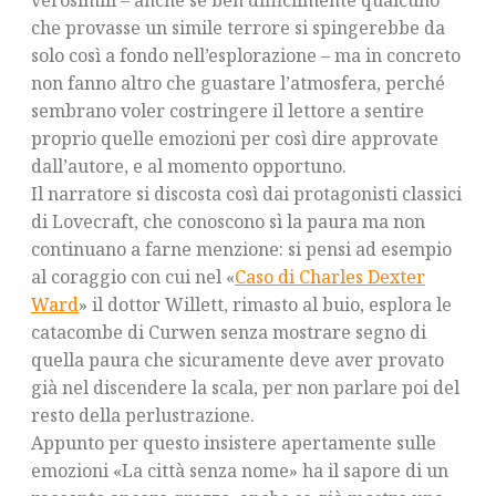
verosimili – anche se ben difficilmente qualcuno
che provasse un simile terrore si spingerebbe da
solo così a fondo nell’esplorazione – ma in concreto
non fanno altro che guastare l’atmosfera, perché
sembrano voler costringere il lettore a sentire
proprio quelle emozioni per così dire approvate
dall’autore, e al momento opportuno.
Il narratore si discosta così dai protagonisti classici
di Lovecraft, che conoscono sì la paura ma non
continuano a farne menzione: si pensi ad esempio
al coraggio con cui nel «
Caso di Charles Dexter
Ward
» il dottor Willett, rimasto al buio, esplora le
catacombe di Curwen senza mostrare segno di
quella paura che sicuramente deve aver provato
già nel discendere la scala, per non parlare poi del
resto della perlustrazione.
Appunto per questo insistere apertamente sulle
emozioni «La città senza nome» ha il sapore di un